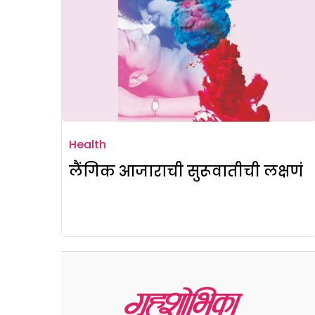
Health
लैंगिक आजाराची सुरूवातीची लक्षणं