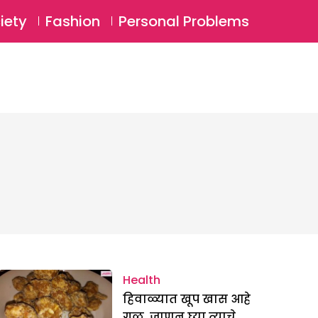
⚲
BSCRIBE
Login
iety
Fashion
Personal Problems
⚲
Health
हिवाळ्यात खूप खास आहे
गूळ, जाणून घ्या त्याचे