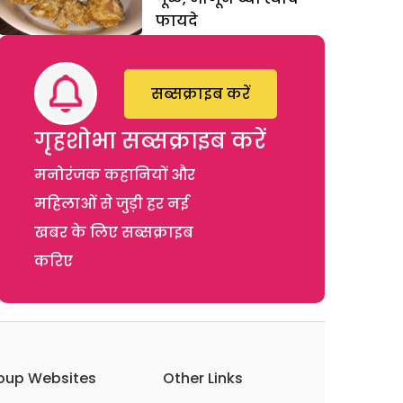
फायदे
सब्सक्राइब करें
गृहशोभा सब्सक्राइब करें
मनोरंजक कहानियों और
महिलाओं से जुड़ी हर नई
खबर के लिए सब्सक्राइब
करिए
oup Websites
Other Links