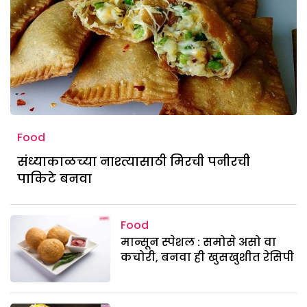
Food
संध्याकाळच्या नाश्त्यासाठी मिरची पनीरची
पाकिटे बनवा
Food
मान्सून स्पेशल : समोसे असो वा
कचोरी, बनवा ही खुसखुशीत रेसिपी