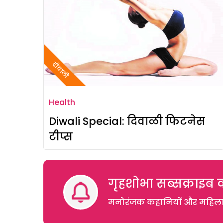
दीवाली
Health
Diwali Special: दिवाळी फिटनेस
टीप्स
गृहशोभा सब्सक्राइब क
मनोरंजक कहानियों और महिलाओं