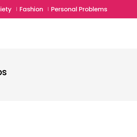
⚲
BSCRIBE
Login
iety
Fashion
Personal Problems
⚲
ps