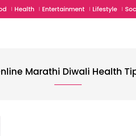
SU
od
Health
Entertainment
Lifestyle
Soc
nline Marathi Diwali Health Ti