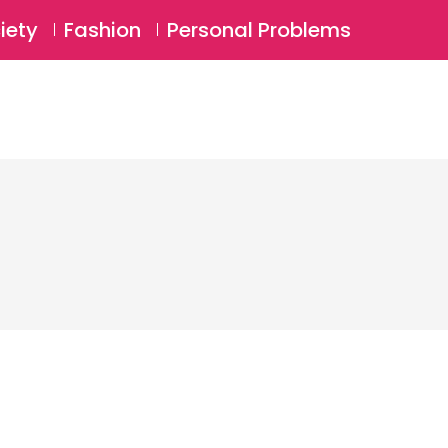
⚲
BSCRIBE
Login
iety
Fashion
Personal Problems
⚲