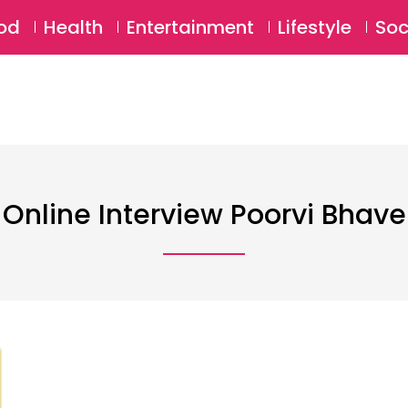
SU
od
Health
Entertainment
Lifestyle
Soc
Online Interview Poorvi Bhave