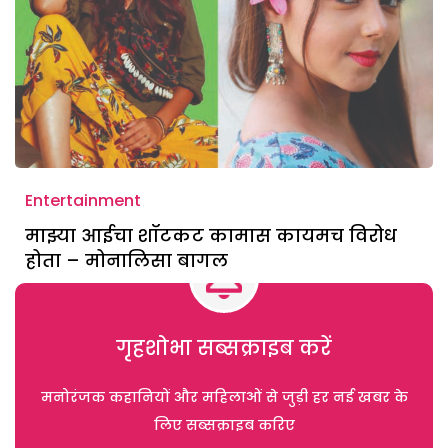
Entertainment
माझ्या आईचा शॉटकट कामास कायमच विरोध
होता – मोनालिसा बागल
गृहशोभा सब्सक्राइब करें
मनोरंजक कहानियों और महिलाओं से जुड़ी हर नई खबर के
लिए सब्सक्राइब करिए