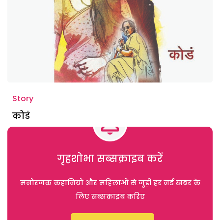
Story
कोडं
गृहशोभा सब्सक्राइब करें
मनोरंजक कहानियों और महिलाओं से जुड़ी हर नई खबर के
लिए सब्सक्राइब करिए