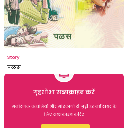
Story
पळस
गृहशोभा सब्सक्राइब करें
मनोरंजक कहानियों और महिलाओं से जुड़ी हर नई खबर के
लिए सब्सक्राइब करिए