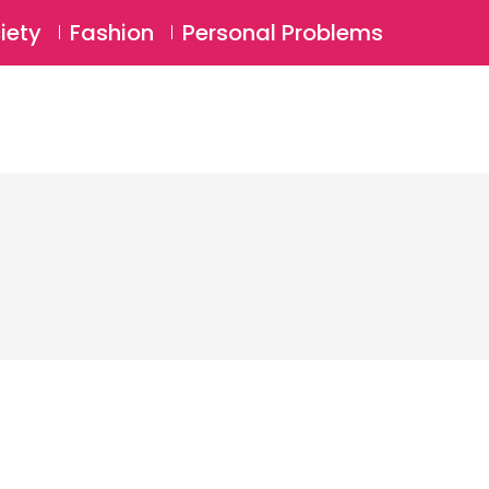
⚲
BSCRIBE
Login
iety
Fashion
Personal Problems
⚲