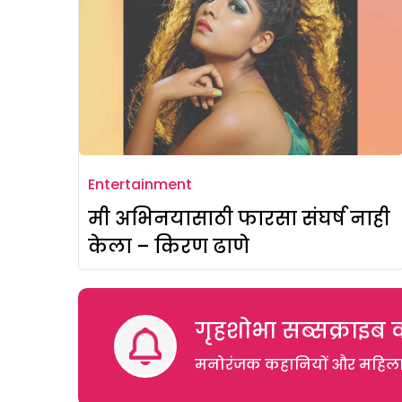
Entertainment
मी अभिनयासाठी फारसा संघर्ष नाही
केला – किरण ढाणे
गृहशोभा सब्सक्राइब क
मनोरंजक कहानियों और महिलाओं