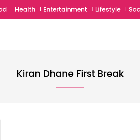
SU
od
Health
Entertainment
Lifestyle
Soc
Kiran Dhane First Break