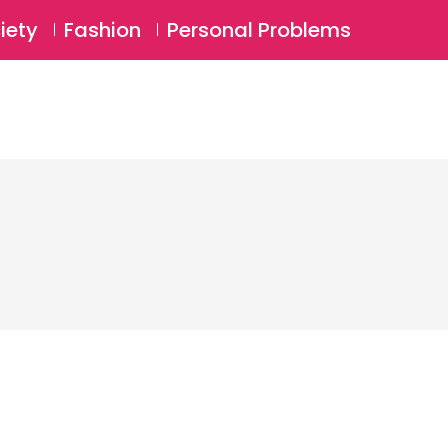
⚲
BSCRIBE
Login
iety
Fashion
Personal Problems
⚲