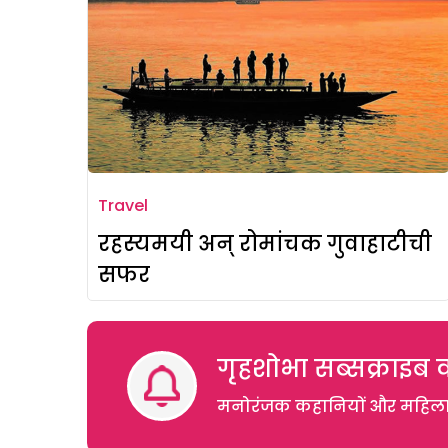
Travel
रहस्यमयी अन् रोमांचक गुवाहाटीची
सफर
गृहशोभा सब्सक्राइब क
मनोरंजक कहानियों और महिलाओं