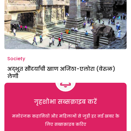
Society
अद्भूत सौंदर्याची खाण अजिंठा-एलोरा (वेरुळ)
लेणी
गृहशोभा सब्सक्राइब करें
मनोरंजक कहानियों और महिलाओं से जुड़ी हर नई खबर के
लिए सब्सक्राइब करिए