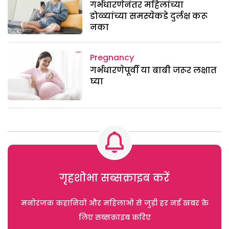
गर्भधारणेनंतर महिलांच्या
डोळ्यांच्या समस्येकडे दुर्लक्ष करू
नका
Pregnancy
गर्भधारणेपूर्वी या बाबी जरूर लक्षात
घ्या
गृहशोभा सब्सक्राइब करें
मनोरंजक कहानियों और महिलाओं से जुड़ी हर नई खबर के
लिए सब्सक्राइब करिए