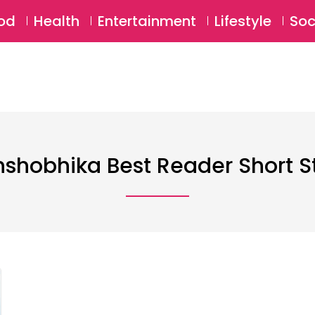
SU
od
Health
Entertainment
Lifestyle
Soc
hshobhika Best Reader Short S