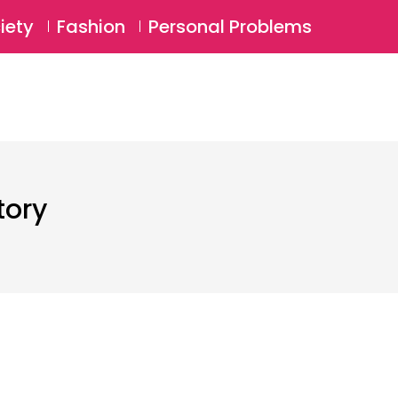
⚲
BSCRIBE
Login
iety
Fashion
Personal Problems
⚲
tory