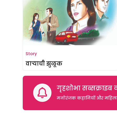
Story
वाऱ्याची झुळूक
गृहशोभा सब्सक्राइब क
मनोरंजक कहानियों और महिलाओं