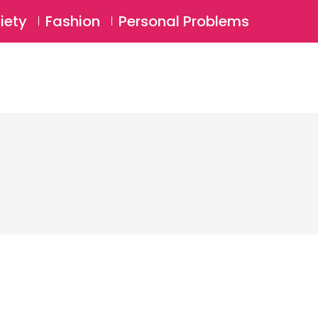
⚲
BSCRIBE
Login
iety
Fashion
Personal Problems
⚲