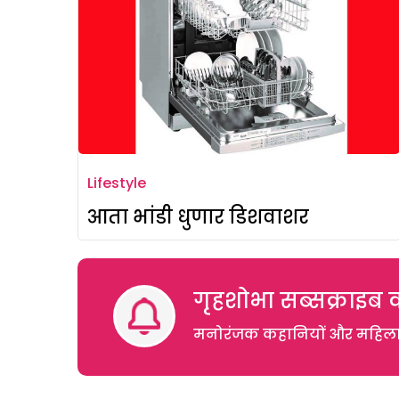
Lifestyle
आता भांडी धुणार डिशवाशर
गृहशोभा सब्सक्राइब क
मनोरंजक कहानियों और महिलाओं