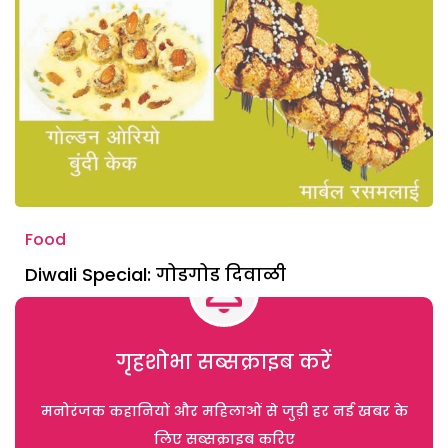
Food
Diwali Special: गोडगोड दिवाळी
गृहशोभा सब्सक्राइब करें
मनोरंजक कहानियों और महिलाओं से जुड़ी हर नई खबर के
लिए सब्सक्राइब करिए