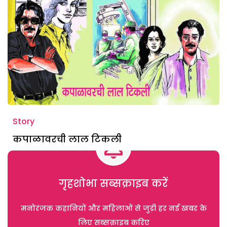
Story
कपाळावरची लाल टिकली
गृहशोभा सब्सक्राइब करें
मनोरंजक कहानियों और महिलाओं से जुड़ी हर नई खबर के
लिए सब्सक्राइब करिए