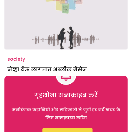
society
जेव्हा येऊ लागतात अश्लील मेसेज
गृहशोभा सब्सक्राइब करें
मनोरंजक कहानियों और महिलाओं से जुड़ी हर नई खबर के
लिए सब्सक्राइब करिए