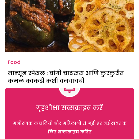
Food
मान्सून स्पेशल : वांगी चाटखरा आणि कुरकुरीत
कमळ काकडी कशी बनवायची
गृहशोभा सब्सक्राइब करें
मनोरंजक कहानियों और महिलाओं से जुड़ी हर नई खबर के
लिए सब्सक्राइब करिए