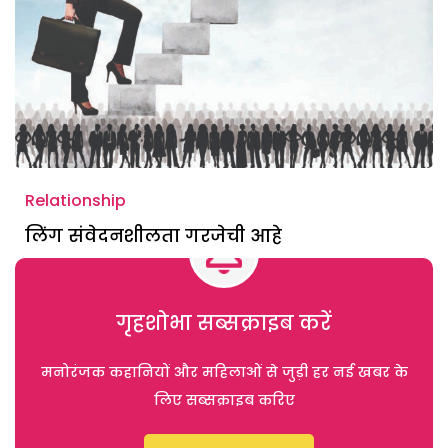
Relationship
लिंग संवेदनशीलता गरजेची आहे
गृहशोभा सब्सक्राइब करें
मनोरंजक कहानियों और महिलाओं से जुड़ी हर नई खबर के
लिए सब्सक्राइब करिए