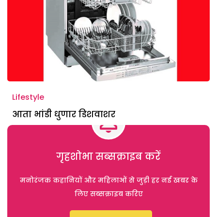
Lifestyle
आता भांडी धुणार डिशवाशर
गृहशोभा सब्सक्राइब करें
मनोरंजक कहानियों और महिलाओं से जुड़ी हर नई खबर के
लिए सब्सक्राइब करिए