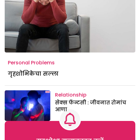
Personal Problems
गृहशोभिकेचा सल्ला
Relationship
सेक्स फॅन्टसी : जीवनात रोमांच
आणा