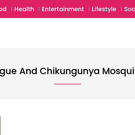
SU
od
Health
Entertainment
Lifestyle
Soc
gue And Chikungunya Mosqui