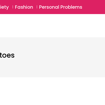
⚲
BSCRIBE
Login
iety
Fashion
Personal Problems
⚲
toes