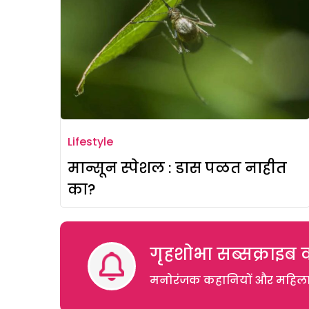
Lifestyle
मान्सून स्पेशल : डास पळत नाहीत
का?
गृहशोभा सब्सक्राइब क
मनोरंजक कहानियों और महिलाओं