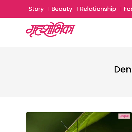
Story
Beauty
Relationship
Fo
Den