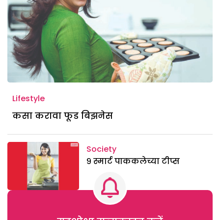
Lifestyle
कसा करावा फूड बिझनेस
Society
९ स्मार्ट पाककलेच्या टीप्स