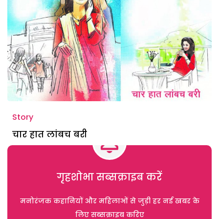
Story
चार हात लांबच बरी
गृहशोभा सब्सक्राइब करें
मनोरंजक कहानियों और महिलाओं से जुड़ी हर नई खबर के
लिए सब्सक्राइब करिए