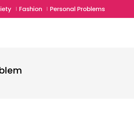
⚲
BSCRIBE
Login
iety
Fashion
Personal Problems
⚲
oblem