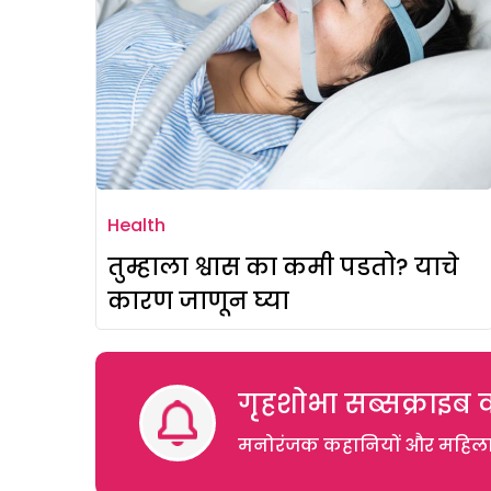
Health
तुम्हाला श्वास का कमी पडतो? याचे
कारण जाणून घ्या
गृहशोभा सब्सक्राइब क
मनोरंजक कहानियों और महिलाओं