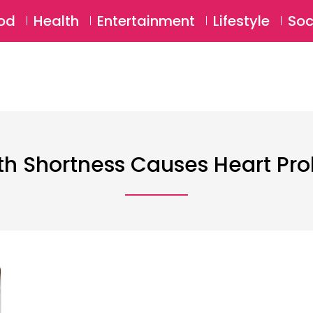
SU
od
Health
Entertainment
Lifestyle
Soc
th Shortness Causes Heart Pr