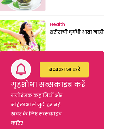
Health
शरीराची दुर्गंधी आता नाही
सब्सक्राइब करें
गृहशोभा सब्सक्राइब करें
मनोरंजक कहानियों और
महिलाओं से जुड़ी हर नई
खबर के लिए सब्सक्राइब
करिए