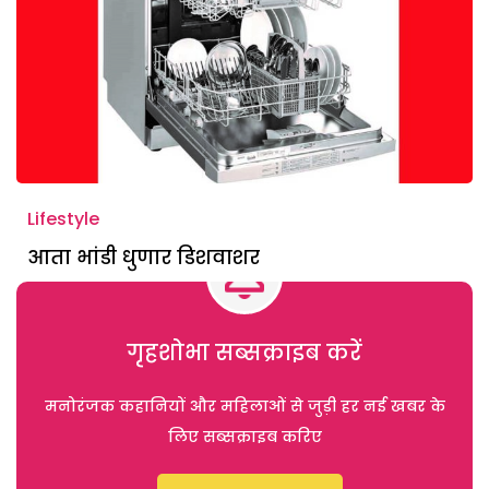
Lifestyle
आता भांडी धुणार डिशवाशर
गृहशोभा सब्सक्राइब करें
मनोरंजक कहानियों और महिलाओं से जुड़ी हर नई खबर के
लिए सब्सक्राइब करिए