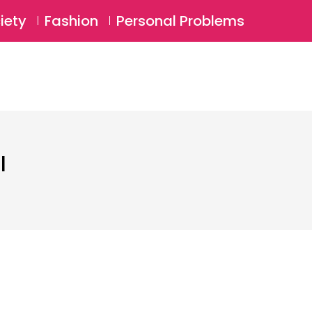
⚲
BSCRIBE
Login
iety
Fashion
Personal Problems
⚲
l