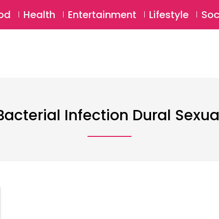
SU
od
Health
Entertainment
Lifestyle
Soc
Bacterial Infection Dural Sexua