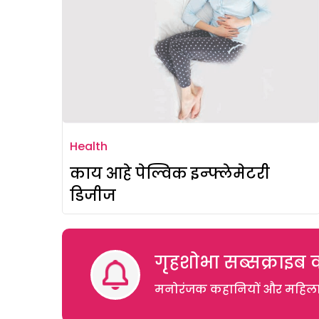
Health
काय आहे पेल्विक इन्फ्लेमेटरी
डिजीज
गृहशोभा सब्सक्राइब क
मनोरंजक कहानियों और महिलाओं