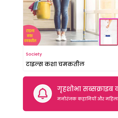
Society
टाइल्स कशा चमकतील
गृहशोभा सब्सक्राइब क
मनोरंजक कहानियों और महिलाओं