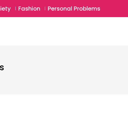
⚲
BSCRIBE
Login
iety
Fashion
Personal Problems
⚲
s