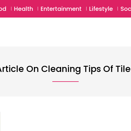
SU
od
Health
Entertainment
Lifestyle
Soc
Article On Cleaning Tips Of Tile