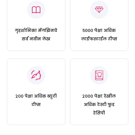
गृहशोभिका मॅगझिनचे
५००० पेक्षा अधिक
सर्व नवीन लेख
लाईफस्टाईल टीप्स
२०० पेक्षा अधिक ब्युटी
२००० पेक्षा देखील
टीप्स
अधिक टेस्टी फूड
रेसिपी