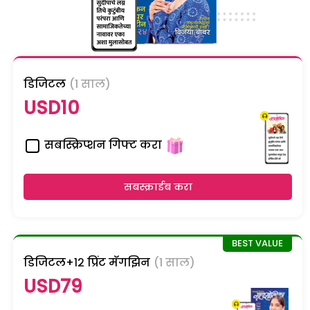
डिजिटल
(1 साल)
USD10
सबस्क्रिप्शन गिफ्ट करा
सबस्क्राईब करा
डिजिटल+१२ प्रिंट मॅगझिन
(1 साल)
USD79