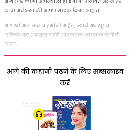
आग :
जर कोणी आपल्याला हा इमोजी पाठवित असेल तर
याचा अर्थ असा की आपण मादक दिसत आहात.
आणखी अशा बऱ्याच इमोजी आहेत, ज्यांचे अर्थ खूपच
गलिच्छ असू शकतात आणि आपल्याला त्याबद्दल माहिती
नसते.
आगे की कहानी पढ़ने के लिए सब्सक्राइब
करें