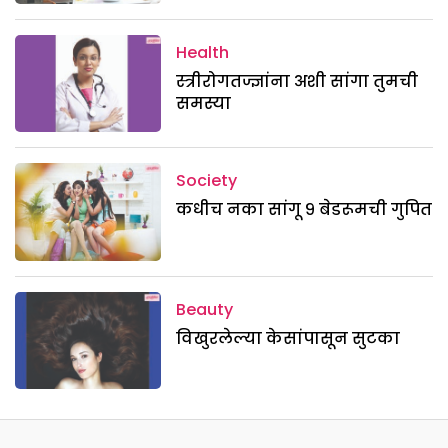
Health
स्त्रीरोगतज्ज्ञांना अशी सांगा तुमची
समस्या
Society
कधीच नका सांगू ९ बेडरूमची गुपित
Beauty
विखुरलेल्या केसांपासून सुटका