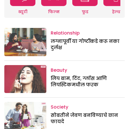
ब्यूटी
फिल्म
फूड
हेल्थ
Relationship
लग्नापूर्वी या गोष्टींकडे करू नका
दुर्लक्ष
Beauty
लिप बाम, टिंट, ग्लॉस आणि
लिपस्टिकमधील फरक
Society
सोबतीने जेवण बनविण्याचे छान
फायदे