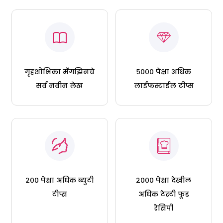
गृहशोभिका मॅगझिनचे
५००० पेक्षा अधिक
सर्व नवीन लेख
लाईफस्टाईल टीप्स
२०० पेक्षा अधिक ब्युटी
२००० पेक्षा देखील
टीप्स
अधिक टेस्टी फूड
रेसिपी