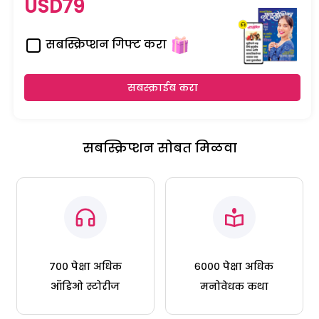
USD79
सबस्क्रिप्शन गिफ्ट करा
सबस्क्राईब करा
सबस्क्रिप्शन सोबत मिळवा
७०० पेक्षा अधिक
६००० पेक्षा अधिक
ऑडिओ स्टोरीज
मनोवेधक कथा