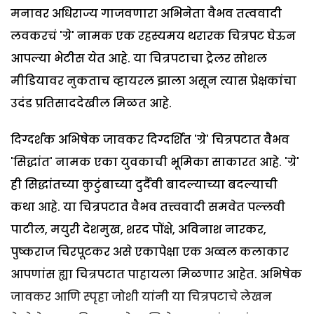
मनावर अधिराज्य गाजवणारा अभिनेता वैभव तत्ववादी
लवकरचं 'ग्रे' नामक एक रहस्यमय थरारक चित्रपट घेऊन
आपल्या भेटीस येत आहे. या चित्रपटाचा ट्रेलर सोशल
मीडियावर नुकताच व्हायरल झाला असून त्यास प्रेक्षकांचा
उदंड प्रतिसाददेखील मिळत आहे.
दिग्दर्शक अभिषेक जावकर दिग्दर्शित 'ग्रे' चित्रपटात वैभव
'सिद्धांत' नामक एका युवकाची भूमिका साकारत आहे. 'ग्रे'
ही सिद्धांतच्या कुटुंबाच्या दुर्दैवी बादल्याच्या बदल्याची
कथा आहे. या चित्रपटात वैभव तत्त्ववादी समवेत पल्लवी
पाटील, मयुरी देशमुख, शरद पोंक्षे, अविनाश नारकर,
पुष्कराज चिरपूटकर असे एकापेक्षा एक अव्वल कलाकार
आपणांस ह्या चित्रपटात पाहायला मिळणार आहेत. अभिषेक
जावकर आणि स्पृहा जोशी यांनी या चित्रपटाचे लेखन