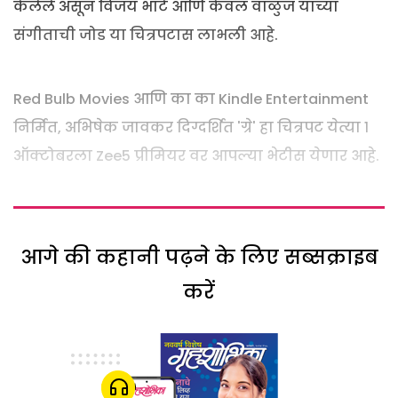
केलेले असून विजय भाटे आणि केवल वाळुंज यांच्या
संगीताची जोड या चित्रपटास लाभली आहे.
Red Bulb Movies आणि का का Kindle Entertainment
निर्मित, अभिषेक जावकर दिग्दर्शित 'ग्रे' हा चित्रपट येत्या १
ऑक्टोबरला Zee5 प्रीमियर वर आपल्या भेटीस येणार आहे.
आगे की कहानी पढ़ने के लिए सब्सक्राइब
करें