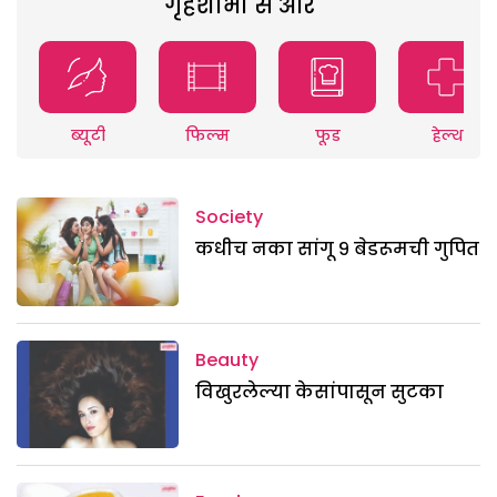
गृहशोभा से और
ब्यूटी
फिल्म
फूड
हेल्थ
Society
कधीच नका सांगू ९ बेडरूमची गुपित
Beauty
विखुरलेल्या केसांपासून सुटका