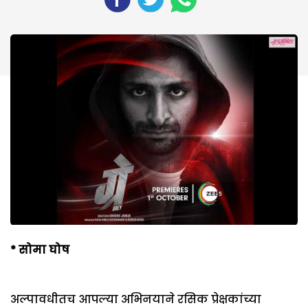
*
सोमा घोष
अल्पावधीतच आपल्या अभिनयाने रसिक प्रेक्षकांच्या