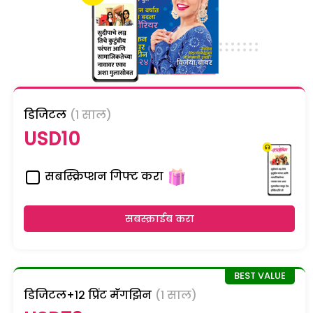
डिजिटल
(1 साल)
USD10
सबस्क्रिप्शन गिफ्ट करा
सबस्क्राईब करा
डिजिटल+१२ प्रिंट मॅगझिन
(1 साल)