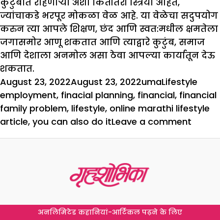
कुटुंबात राहणाऱ्या अशा कितीतरी स्त्रिया आहेत,
ज्यांचाकडे भरपूर मोकळा वेळ आहे. या वेळेचा सदुपयोग
करुन त्या आपले शिक्षण, छंद आणि स्वत:मधील क्षमतेला
जगासमोर आणू शकतात आणि त्याद्वारे कुटुंब, समाज
आणि देशाला अनमोल असा ठेवा आपल्या कार्यातून देऊ
शकतात.
Posted
Author
Categories
Tags
August 23, 2022
August 23, 2022
uma
Lifestyle
on
employment
,
finacial planning
,
financial
,
financial
family problem
,
lifestyle
,
online marathi lifestyle
on
article
,
you can also do it
Leave a comment
हे
तर
तुम्हीही
करू
शकता
अनलिमिटेड कहानियां-आर्टिकल पढ़ने के लिए