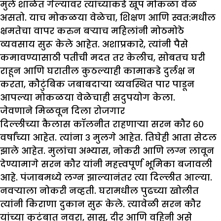
मुले शाळेत गेल्यावर त्यांच्याकडे खूप मोकळा वेळ
असतो. याच मोकळया वेळेचा, शिक्षण आणि स्वत:मधील
क्षमतेचा वापर करुन बऱ्याच महिलांनी मोठमोठे
व्यवसाय सुरू केले आहेत. अशाप्रकारे, त्यांनी पैसे
कमावण्यासाठी पतीची मदत तर केलीच, सोबतच घरी
राहून आणि घरातील कुठल्याही कामाकडे दुर्लक्ष न
करता, कौटुंबिक जबाबदाऱ्या व्यवस्थित पार पाडून
आपल्या मोकळया वेळेचाही सदुपयोग केला.
जेवणाने मिळवून दिला रोजगार
दिल्लीच्या कैलास कॉलनीत राहणाऱ्या सरन कौर ६०
वर्षांच्या आहेत. त्यांना ३ मुलगे आहेत. तिघेही आता सेटल
झाले आहेत. मुलांचा अभ्यास, नोकरी आणि लग्न लावून
देण्यामागे सरन कौर यांनी महत्त्वपूर्ण भूमिका बजावली
आहे. पंजाबमध्ये लग्न झाल्यानंतर त्या दिल्लीत आल्या.
नवऱ्याला नोकरी नव्हती. घरामधील पुढच्या खोलीत
त्यांनी किराणा दुकान सुरू केले. त्यावेळी सरन कौर
यांच्या कुटुंबात नवरा, सासू, दीर आणि वहिनी असे