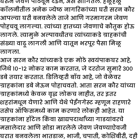
घरुन जेवण पाठवून देईन, असे सांगितले. हळूहळू
कॉलनीतील अनेक ज्येष्ठ नागरिकांच्या घरी सरन कौर
आपल्या घरी बनवलेले ताजे आणि गरमागरम जेवण
पोहचवू लागल्या. त्यांच्या हातच्या जेवणाचे कौतुक होऊ
लागले. त्यामुळे अल्पावधीतच त्यांच्याकडे ग्राहकांची
संख्या वाढू लागली आणि यातून भरपूर पैसा मिळू
लागला.
आज सरन कौर यांच्यकडे एक मोठे स्वयंपाकघर आहे,
जिथे १०-१२ नोकर काम करतात, जे दररोज सुमारे ३००
डबे तयार करतात. डिलिव्हरी बॉय आहे, जो वेळेवर
ग्राहकांना डबे नेऊन पोहाचवतो. आता सरन कौर यांच्या
ग्राहकांमध्ये केवळ वृद्ध लोकच नाहीत, तर इतर
शहरांमधून येणारे आणि येथे पेईंगगेस्ट म्हणून राहणारे
तसेच ऑफिसमध्ये काम करणारे लोकही आहेत. या
ग्राहकांना हॉटेल किंवा खाद्यपदार्थांच्या गाडयांवरचे
मसालेदार आणि सोडा मारलेले जेवण जेवण्याऐवजी
घरात बनवलेला भातडाळ, भाजी, चपाती, कोशिंबीरी, दही