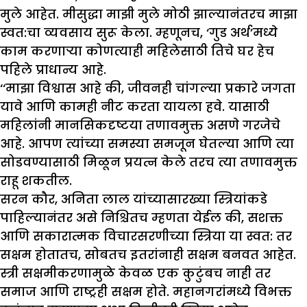
मुले आहेत. मीसुद्धा माझी मुले मोठी झाल्यानंतरच माझा
स्वत:चा व्यवसाय सुरू केला. म्हणूनच, ‘गुड अर्थ’मध्ये
काम करणाऱ्या कोणत्याही महिलेसाठी तिचे घर हेच
पहिले प्राधान्य आहे.
‘‘माझा विश्वास आहे की, जीवनही चांगल्या प्रकारे जगता
यावे आणि कामही नीट करता यायला हवे. यासाठी
महिलांनी मानसिकदृष्टया तणावमुक्त असणे गरजेचे
आहे. आपण त्यांच्या समस्या समजून घेतल्या आणि त्या
सोडवण्यासाठी मिळून प्रयत्न केले तरच त्या तणावमुक्त
राहू शकतील.
सरन कौर, अनिता लाल यांच्यासारख्या स्त्रियांकडे
पाहिल्यानंतर असे निश्चितच म्हणता येईल की, सशक्त
आणि सकारात्मक विचारसरणीच्या स्त्रिया या स्वत: तर
सक्षम होतातच, सोबतच इतरांनाही सक्षम बनवत आहेत.
स्त्री सक्षमीकरणामुळे केवळ एक कुटुंबच नाही तर
समाज आणि राष्ट्रही सक्षम होते. महानगरांमध्ये विभक्त