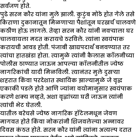
सर्वजण होते.
पुढे सरन कौर यांना मुले झाली. कुटुंब मोठे होत गेले तसे
किराणा दुकानातून मिळणाऱ्या पैशांतून घरखर्च चालवणे
कठीण होऊ लागले. तेव्हा सरन कौर यांनी नवऱ्याला घर
चालवायला मदत करायचे ठरविले. त्यांना स्वयंपाक
करायची आवड होती. पंजाबी खाद्यपदार्थ बनवण्यात तर
त्यांचा हातखंडा होता. त्यामुळे त्यांनी कैलास कॉलनीच्या
पोलीस ठाण्यात जाऊन आपल्या कॉलनीतील ज्येष्ठ
नागरिकांची यादी मिळविली. त्यानंतर मुले दुसऱ्या
शहरात किंवा परदेशात स्थायिक झाल्यामुळे जे वृद्ध
एकाकी पडले होते आणि ज्यांना वयोमानुसार स्वयंपाक
करणे शक्य नव्हते, अशा वृद्धांच्या घरी जाऊन त्यांनी
त्यांची भेट घेतली.
यातील बरेचसे ज्येष्ठ नागरिक हॉटेलमधून जेवण
मागवत होते किंवा नोकरांनी शिजवलेल्या अन्नावर
दिवस कंठत होते. सरन कौर यांनी त्यांना अत्यल्प दरात