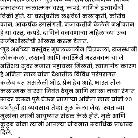
प्रकारच्या कलात्मक वस्तू, कपडे, दागिने इत्यादींची
विक्री होते. या वस्तूंवरील लक्षवेधी कलाकृती, कोरीव
काम, आकर्षक रंगसंगती, नजाकतीने केलेले नक्षीकाम
हे या वस्तू, कपडे, दागिने बनवणाऱ्या महिलांच्या उच्च
सर्जनशीलतेची ओळख करुन देतात.
‘गुड अर्थ’च्या वस्तूंवर मुघलकालीन चित्रकला, राजस्थानी
लोककला, लखनौ आणि काश्मिरी भरतकामाचा जे
अतिशय सुंदर नजारा पहायला मिळतो, त्यामागेच कारण
हे अनिता लाल यांना देशातील विविध परंपरागत
कलेबाबत असलेली ओढ, प्रेम हेच आहे. भारतातील
कलात्मक वारसा जिवंत ठेवून आणि त्याला नव्या रंगात
सादर करुन पुढे घेऊन जाणाऱ्या अनिता लाल यांनी २०
वर्षांपूर्वी हा व्यवसाय तेव्हा सुरू केला जेव्हा स्वत:च्या
मुलांना त्यांनी आयुष्यात सेटल केले होते. मुले आणि
कुटुंब यांना त्यांनी आपल्या जीवनात सर्वाधिक प्राधान्य
दिले.