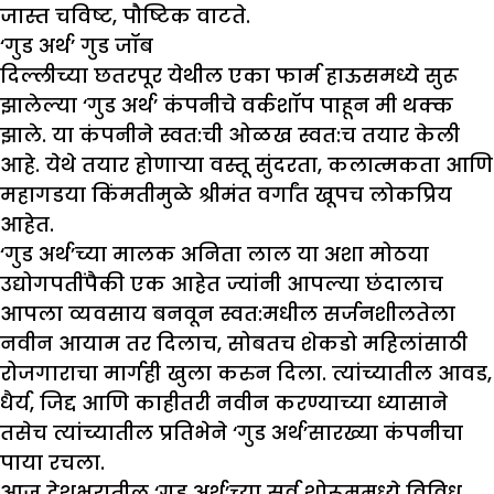
जास्त चविष्ट, पौष्टिक वाटते.
‘
गुड अर्थ
’
गुड जॉब
दिल्लीच्या छतरपूर येथील एका फार्म हाऊसमध्ये सुरू
झालेल्या ‘गुड अर्थ’ कंपनीचे वर्कशॉप पाहून मी थक्क
झाले. या कंपनीने स्वत:ची ओळख स्वत:च तयार केली
आहे. येथे तयार होणाऱ्या वस्तू सुंदरता, कलात्मकता आणि
महागडया किंमतीमुळे श्रीमंत वर्गांत खूपच लोकप्रिय
आहेत.
‘गुड अर्थ’च्या मालक अनिता लाल या अशा मोठया
उद्योगपतींपैकी एक आहेत ज्यांनी आपल्या छंदालाच
आपला व्यवसाय बनवून स्वत:मधील सर्जनशीलतेला
नवीन आयाम तर दिलाच, सोबतच शेकडो महिलांसाठी
रोजगाराचा मार्गही खुला करुन दिला. त्यांच्यातील आवड,
धैर्य, जिद्द आणि काहीतरी नवीन करण्याच्या ध्यासाने
तसेच त्यांच्यातील प्रतिभेने ‘गुड अर्थ’सारख्या कंपनीचा
पाया रचला.
आज देशभरातील ‘गुड अर्थ’च्या सर्व शोरूममध्ये विविध