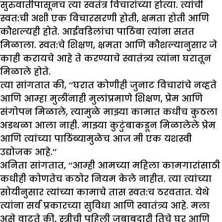
सुरुवातीपासूनच त्या स्वतंत्र विचारांच्या होत्या. त्यांची
स्वत:ची अशी एक विचारसरणी होती, क्षमता होती आणि
कौशल्यही होते. आईवडिलांचा पाठिंबा त्यांना सतत
मिळाला. स्वत:चे शिक्षण, क्षमता आणि कौशल्यानुसार जे
काही करायचे आहे ते करण्याचे स्वातंत्र्य त्यांना घरातून
मिळाले होते.
त्या सांगतात की, ‘‘घरात कोणीही जुनाट विचारांचे नव्हते
आणि आम्हा मुलींनाही मुलांप्रमाणे शिक्षण, प्रेम आणि
संगोपन मिळाले, त्यामुळे माझ्या कामात कधीच कुठला
अडथळा आला नाही. माझ्या कुटुंबाकडून मिळालेले प्रेम
आणि त्यांच्या पाठिंब्यामुळेच आज मी एक यशस्वी
उद्योजक आहे.’’
अनिता सांगतात, ‘‘आम्ही आमच्या महिला कामगारांसाठी
कधीही कोणतेच कठोर नियम केले नाहीत. त्या त्यांच्या
सोयीनुसार त्यांच्या कामाचे तास स्वत:च ठरवतात. येथे
त्यांना सर्व प्रकारच्या सुविधा आणि स्वातंत्र्य आहे. मला
असे वाटते की, स्त्रीची पहिली जबाबदारी तिचे घर आणि