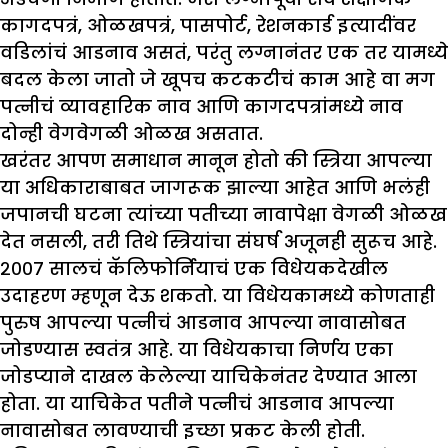
कागदपत्रं, ओळखपत्रं, पासपोर्ट, रेशनकार्ड इत्यादींवर
वडिलांचं आडनाव असतं, परंतु लग्नानंतर एक तर यामध्ये
बदल केला जातो जे खूपच कटकटीचं काम आहे वा मग
पत्नीचं व्यावहारिक नाव आणि कागदपत्रांमध्ये नाव
दोन्ही वेगवेगळी ओळख असतात.
खरंतर आपण समाधान मानून होतो की स्त्रिया आपल्या
या अधिकाराबाबत जागरूक झाल्या आहेत आणि भलंही
जपानची घटना त्यांच्या पतीच्या नावापेक्षा वेगळी ओळख
देत नसली, तरी तिथे स्त्रियांचा संघर्ष अजूनही सुरूच आहे.
२००७ सालचं कॅलिफोर्नियाचं एक विधेयकदेखील
उदाहरण म्हणून देऊ शकतो. या विधेयकामध्ये कोणताही
पुरुष आपल्या पत्नीचं आडनाव आपल्या नावासोबत
जोडण्यास स्वतंत्र आहे. या विधेयकाचा निर्णय एका
जोडप्याने दाखल केलेल्या याचिकेनंतर देण्यात आला
होता. या याचिकेत पतीने पत्नीचं आडनाव आपल्या
नावासोबत लावण्याची इच्छा प्रकट केली होती.