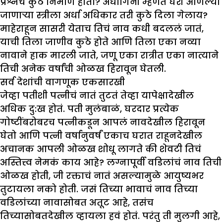
प्रश्नच कुठे निर्माण होतो? अर्धांगिनी म्हणत घरी आणल्या
जाणाऱ्या स्त्रीला अर्धा अधिकार तरी कुठे दिला गेलाय?
माहेराहून सासरी येताच तिचं नाव कधी बदललं जातं,
याची तिला जाणीव कुठे होते आणि तिला एका नव्या
नावाने हाक मारली जाते, जणू एका रात्रीत एका नात्याने
तिची अनेक वर्षांची ओळख हिरावून घेतली.
सर्व देशांची वागणूक एकसारखी
जेव्हा पतीशी पत्नीचं नातं तुटतं तेव्हा यापेक्षादेखील
अधिक दु:ख होतं. पती मुलंबाळं, घरदार प्रत्येक
गोष्टींबरोबरच पत्नीकडून आपलं नावदेखील हिरावून
घेतो आणि पत्नी वर्षानुवर्षं एकाच घरात राहूनदेखील
अचानक आपली ओळख शोधू लागते की शेवटी तिचं
अस्तित्त्व नेमकं काय आहे? लग्नापूर्वी वडिलांचं नाव तिची
ओळख होती, जी रक्ताचं नातं असल्यामुळे आयुष्यभर
तुटायला नको होती. जसं तिच्या भावाचं नाव तिच्या
वडिलांच्या नावासोबत अतूट आहे, तसंच
तिच्यासोबतदेखील व्हायला हवं होतं. परंतु ती मुलगी आहे,