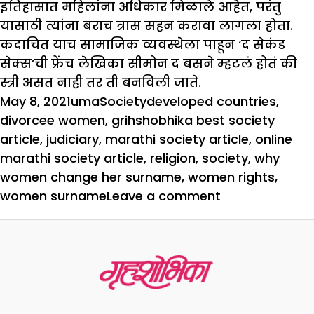
इतिहासात महिलांना अधिकार मिळाले आहेत, परंतु
यासाठी त्यांना बराच त्रास सहन करावा लागला होता.
कदाचित याच सामाजिक व्यवस्थेला पाहून ‘द सेकंड
सेक्स’ची फ्रेंच लेखिका सीमोन द बसने म्हटलं होतं की
स्त्री असत नाही तर ती बनविली जाते.
Posted
Author
Categories
Tags
May 8, 2021
uma
Society
developed countries
,
on
divorcee women
,
grihshobhika best society
article
,
judiciary
,
marathi society article
,
online
marathi society article
,
religion
,
society
,
why
women change her surname
,
women rights
,
on
women surname
Leave a comment
काय
असावं
पत्नीचं
आडनाव