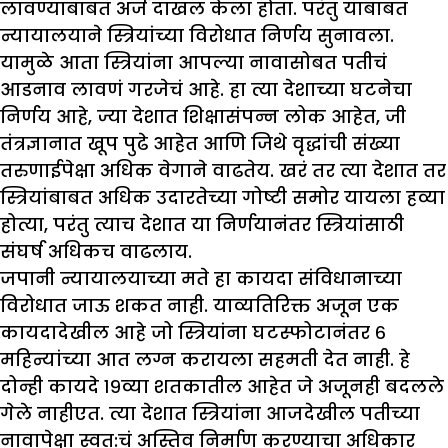
लावण्याबाबत अर्ज दाखल केला होता. परंतु याबाबत
न्यायालयाने स्त्रियांच्या विरोधात निर्णय सुनावला.
यामुळे आता स्त्रियांना आपल्या नावासोबत पतीचं
आडनाव लावणं गरजेचं आहे. हा त्या देशाच्या घटनेचा
निर्णय आहे, ज्या देशात शिक्षासंपन्न लोक आहेत, जी
तंत्रज्ञानात खूप पुढे आहेत आणि जिथे वृद्धांची संख्या
तरुणाईपेक्षा अधिक वेगाने वाढतेय. खरं तर त्या देशात तर
स्त्रियांबाबत अधिक उदारतेच्या गोष्टी समोर यायला हव्या
होत्या, परंतु त्याच देशात या निर्णयानंतर स्त्रियांसाठी
संघर्ष अधिकच वाढलाय.
जपानी न्यायालयाच्या मते हा कायदा संविधानाच्या
विरोधात जाऊ शकत नाही. याव्यतिरिक्त अजून एक
कायदादेखील आहे जो स्त्रियांना घटस्फोटानंतर ६
महिन्यांच्या आत लग्न करायला सहमती देत नाही. हे
दोन्ही कायदे १९व्या शतकातील आहेत जे अजूनही बदलले
गेले नाहीएत. त्या देशात स्त्रियांना आजदेखील पतीच्या
नावापेक्षा स्वत:चं अस्तिव निर्माण करण्याचा अधिकार