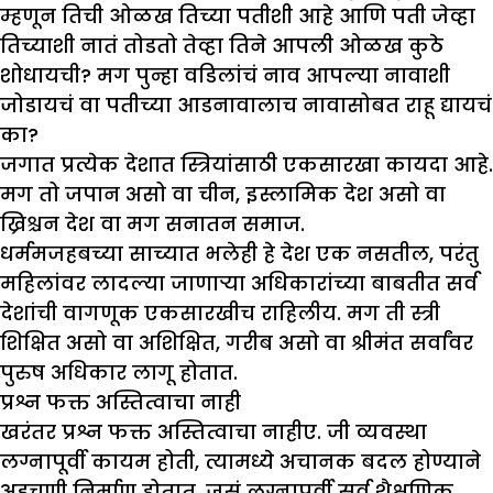
म्हणून तिची ओळख तिच्या पतीशी आहे आणि पती जेव्हा
तिच्याशी नातं तोडतो तेव्हा तिने आपली ओळख कुठे
शोधायची? मग पुन्हा वडिलांचं नाव आपल्या नावाशी
जोडायचं वा पतीच्या आडनावालाच नावासोबत राहू द्यायचं
का?
जगात प्रत्येक देशात स्त्रियांसाठी एकसारखा कायदा आहे.
मग तो जपान असो वा चीन, इस्लामिक देश असो वा
ख्रिश्चन देश वा मग सनातन समाज.
धर्ममजहबच्या साच्यात भलेही हे देश एक नसतील, परंतु
महिलांवर लादल्या जाणाऱ्या अधिकारांच्या बाबतीत सर्व
देशांची वागणूक एकसारखीच राहिलीय. मग ती स्त्री
शिक्षित असो वा अशिक्षित, गरीब असो वा श्रीमंत सर्वांवर
पुरुष अधिकार लागू होतात.
प्रश्न फक्त अस्तित्वाचा नाही
खरंतर प्रश्न फक्त अस्तित्वाचा नाहीए. जी व्यवस्था
लग्नापूर्वी कायम होती, त्यामध्ये अचानक बदल होण्याने
अडचणी निर्माण होतात. जसं लग्नापूर्वी सर्व शैक्षणिक