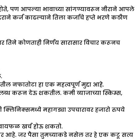
ोते, पण आपल्या भावाच्या सांगण्यावरून नीराने आपले
ने कर्ज काढल्याने तिला कर्जाचे हप्ते भरणे कठीण
र तिने कोणताही निर्णय सारासार विचार करूनच
.
.
ल नफातोटा हा एक महत्वपूर्ण मुद्दा आहे.
पलब्ध करून देऊ शकतील. कमी व्याजाच्या स्किम्स,
टी क्लिनिक्समध्ये महागड्या उपचारावर हजारो रुपये
 वायफळ खर्च होऊ शकतो.
आधार आहे. जर पैसा तुमच्याकडे नसेल तर हे एक कटू सत्य