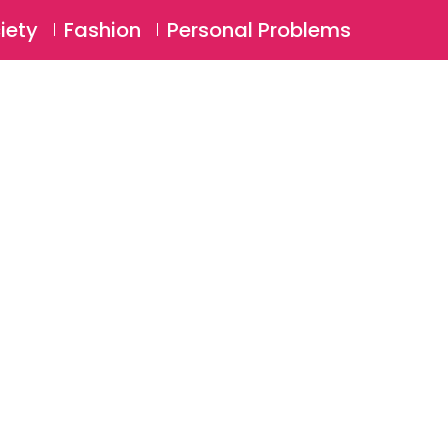
⚲
BSCRIBE
Login
iety
Fashion
Personal Problems
⚲