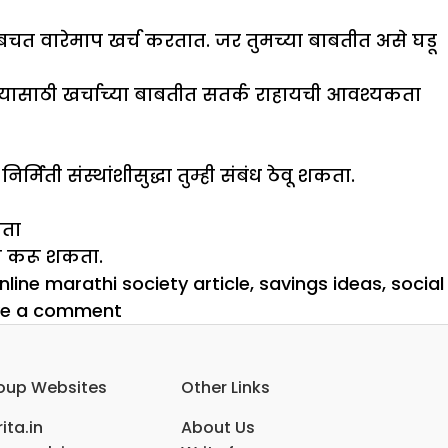
त वारेमाप खर्च करतात. जर तुमच्या बाबतीत असे घडू
ेल. यासाठी खर्चाच्या बाबतीत सतर्क राहायची आवश्यकता
ती संस्थांशीसुद्धा तुम्ही संबंध ठेवू शकता.
कता
ाम करू शकता.
nline marathi society article
,
savings ideas
,
social
on
ve a comment
एकल
महिलांचे
oup Websites
Other Links
आर्थिक
स्वातंत्र्य
ita.in
About Us