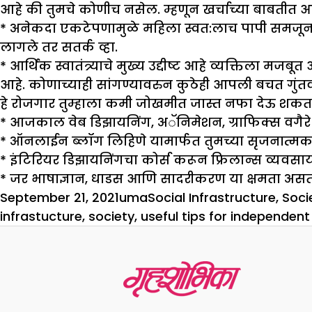
आहे की तुमचे कोणीच नसेल. म्हणून खर्चाच्या बाबतीत आ
* अनेकदा एकटेपणामुळे महिला स्वत:लाच पापी समजून द
लागले तर सतर्क व्हा.
* आर्थिक स्वातंत्र्याचे मुख्य उद्दीष्ट आहे व्यक्तिला
आहे. कोणाच्याही सांगण्यावरुन कुठेही आपली बचत गुंत
हे रोजगार तुम्हाला कमी जोखमीत जास्त नफा देऊ शकता
* आजकाल वेब डिझायनिंग, अॅनिमेशन, ग्राफिक्स वगैरे कोर्
* ऑनलाईन ब्लॉग लिहिणे यामार्फत तुमच्या सृजनात्मक 
* इंटिरियर डिझायनिंगचा कोर्स करून फ्रिलान्स व्यवस
* जर भाषाज्ञान, धाडस आणि सादरीकरण या क्षमता असतील त
Posted
Author
Categories
September 21, 2021
uma
Social Infrastructure
,
Soci
on
infrastucture
,
society
,
useful tips for independe