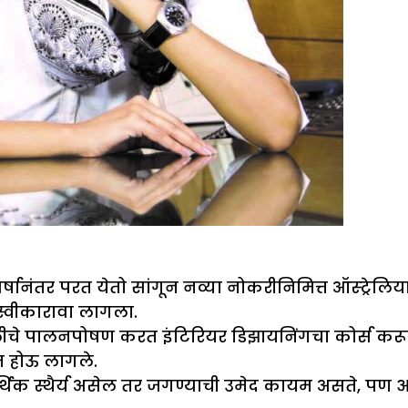
र्षानंतर परत येतो सांगून नव्या नोकरीनिमित्त ऑस्ट्रेलि
स्वीकारावा लागला.
ुलीचे पालनपोषण करत इंटिरियर डिझायनिंगचा कोर्स कर
त होऊ लागले.
र्थिक स्थैर्य असेल तर जगण्याची उमेद कायम असते, पण