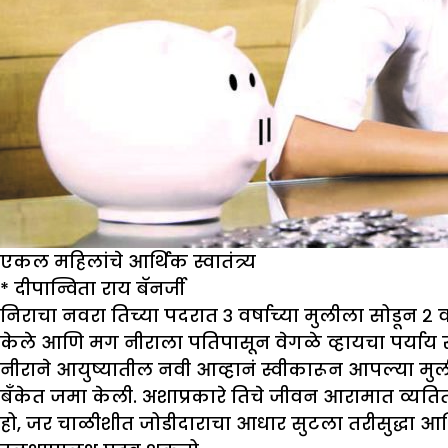
एकल महिलांचे आर्थिक स्वातंत्र्य
*
दीपान्विता राय बॅनर्जी
निराचा नवरा तिच्या पदरात ३ वर्षाच्या मुलीला सोडून २ व
केले आणि मग नीराला पतिपासून वेगळे व्हायचा पर्याय 
नीराने आयुष्यातील नवी आव्हानं स्वीकारून आपल्या म
बँकेत जमा केली. अशाप्रकारे तिचे जीवन आरामात व्यति
हो, जर चाळीशीत जोडीदाराचा आधार सुटला तरीसुद्धा आ