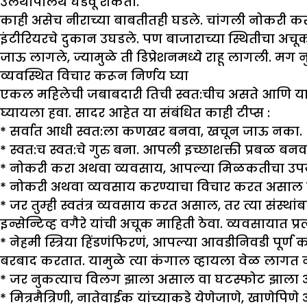
उलथापालथ घडवू शकतो.
काही असेच नीराच्या बाबतीतही घडले. चांगली नोकरी क
इंटीरियरचे दुकान उघडले. पण बाजाराच्या स्थितीचा अच
जाऊ लागले, ज्यामुळे ती डिप्रेशनमध्ये राहू लागली. 
व्यवस्थित विचार करून निर्णय घ्या
एकल महिलेची जबाबदारी तिची स्वत:चीच असते आणि याश
घ्यायला हवा. सादर आहेत या संबंधित काही टीप्स :
* सर्वात आधी स्वत:ला कणखर बनवा, खचून जाऊ नका.
* स्वत:च स्वत:चे गुरु बना. आपली इच्छाशक्ती प्रबळ ब
* नोकरी करा अथवा व्यवसाय, आपल्या मिळकतीचा उपयोग 
* नोकरी अथवा व्यवसाय करण्याचा विचार करत असाल तर ब
* जर तुम्ही स्वतंत्र व्यवसाय करत असाल, तर त्या संस्
इन्सेन्टिव्ह वगैरे यांची अचूक माहिती ठेवा. व्यवसायात प
* नेहमी स्त्रिया हिंडणंफिरणं, आपल्या आवडीनिवडी पूर्
बरबाद करतात. यामुळे त्या कंगाल व्हायला वेळ लागत न
* जर नुकत्याच विलग झाला असाल वा घटस्फोट झाला 
* मित्रमैत्रिणी, नातेवाईक यांच्याकडे येणेजाणे, खाणेप