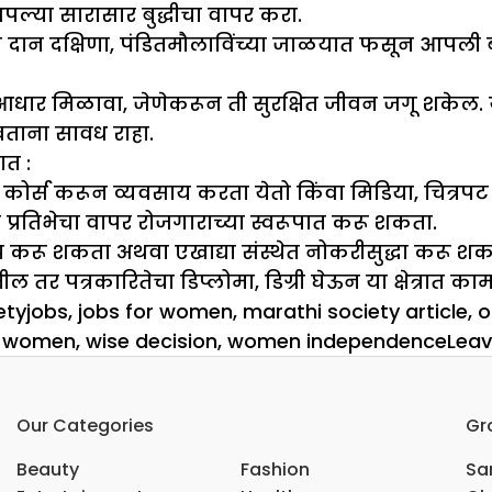
पल्या सारासार बुद्धीचा वापर करा.
ान दक्षिणा, पंडितमौलाविंच्या जाळयात फसून आपली बच
 मजबूत आधार मिळावा, जेणेकरून ती सुरक्षित जीवन जगू शक
वताना सावध राहा.
त :
स करून व्यवसाय करता येतो किंवा मिडिया, चित्रपट निर्मि
प्रतिभेचा वापर रोजगाराच्या स्वरूपात करू शकता.
ाय करू शकता अथवा एखाद्या संस्थेत नोकरीसुद्धा करू श
र पत्रकारितेचा डिप्लोमा, डिग्री घेऊन या क्षेत्रात क
Tags
ety
jobs
,
jobs for women
,
marathi society article
,
o
nt women
,
wise decision
,
women independence
Lea
Our Categories
Gr
Beauty
Fashion
Sar