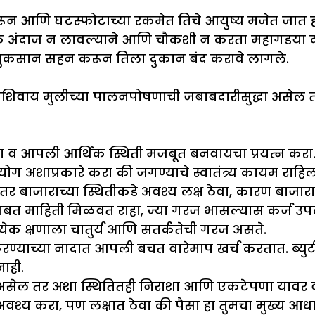
रून आणि घटस्फोटाच्या रकमेत तिचे आयुष्य मजेत जात ह
ूक अंदाज न लावल्याने आणि चौकशी न करता महागडया दरा
मग नुकसान सहन करून तिला दुकान बंद करावे लागले.
िवाय मुलीच्या पालनपोषणाची जबाबदारीसुद्धा असेल त
नवा व आपली आर्थिक स्थिती मजबूत बनवायचा प्रयत्न करा
अशाप्रकारे करा की जगण्याचे स्वातंत्र्य कायम राहिल
ाजाराच्या स्थितीकडे अवश्य लक्ष ठेवा, कारण बाजाराती
थांबाबत माहिती मिळवत राहा, ज्या गरज भासल्यास कर्ज उ
्रत्येक क्षणाला चातुर्य आणि सतर्कतेची गरज असते.
ण करण्याच्या नादात आपली बचत वारेमाप खर्च करतात. ब्यु
ाही.
असेल तर अशा स्थितितही निराशा आणि एकटेपणा यावर
िणे अवश्य करा, पण लक्षात ठेवा की पैसा हा तुमचा मुख्य 