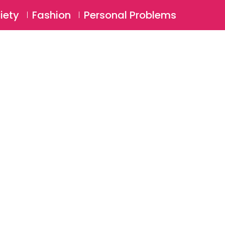
⚲
BSCRIBE
Login
iety
Fashion
Personal Problems
⚲