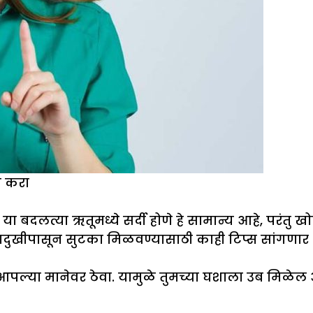
य करा
ा बदलत्या ऋतूमध्ये सर्दी होणे हे सामान्य आहे, परं
सादुखीपासून सुटका मिळवण्यासाठी काही टिप्स सांगणार
णि आपल्या मानेवर ठेवा. यामुळे तुमच्या घशाला उब म