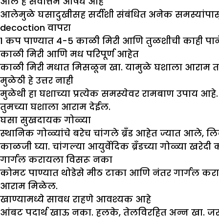
आले हे सर्वोत्तम औषध आहे
आलेमुळे घसादुखीसह सर्दीशी संबंधित अनेक समस्यांपा
decoction
वापरा
1 कप पाण्यात 4-5 काळी मिरी आणि तुळशीची काही पाने
काळी मिरी आणि मध परिपूर्ण आहेत
काळी मिरी मधात मिसळून खा. यामुळे घशाला आराम
मुळेठी हे उत्तर नाही
मुळेथी हा घशाच्या प्रत्येक समस्येवर रामबाण उपाय आह
तुमच्या घशाला आराम देईल.
घसा सुखदायक गोळ्या
स्थानिक गोळ्यांचे बरेच चांगले ब्रँड आहेत ज्यात आले, 
काळजी घ्या. चांगल्या आयुर्वेदिक ब्रँडच्या गोळ्या खरेदी 
गार्गल करायला विसरू नका
कोमट पाण्यात थोडेसे मीठ टाका आणि नंतर गार्गल करा.
आराम मिळेल.
खाण्यामध्ये सावध राहणे आवश्यक आहे
आंबट पदार्थ खाऊ नका. हलके, तेलविरहित अन्न खा. जर त