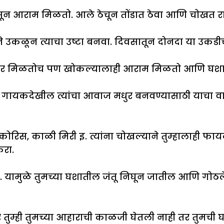
सून आराम मिळतो. आले ठेचून तोंडात ठेवा आणि चोखत र
 उकळून त्याचा उष्टा बनवा. दिवसातून दोनदा या उकडीच
 तर मिळतोच पण खोकल्यालाही आराम मिळतो आणि घश
े. गायकदेखील त्यांचा आवाज मधुर बनवण्यासाठी याचा वा
लिकोरिस, काळी मिरी इ. त्यांना चोखल्याने तुम्हालाही फ
करा.
 यामुळे तुमच्या घशातील जंतू निघून जातील आणि गोठले
ुम्ही तुमच्या आहाराची काळजी घेतली नाही तर तुमची घस