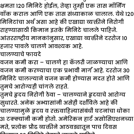
क्षमता 120 मिनिटे होईल, तेव्हा तुम्ही एक तास मॉर्निंग
वॉक कराल आणि एक तास संध्याकाळ चालाल. येथे 120
मिनिटांचा अर्थ असा आहे की एखाद्या व्यक्तीने निरोगी
राहण्यासाठी किमान इतके मिनिटे चालले पाहिजे.
आंतरराष्ट्रीय मानकांनुसार, एखाद्या व्यक्तीने दररोज 10
हजार पावले चालणे आवश्यक आहे.
चालण्याचे फायदे
वजन कमी करा –
चालणे हा कॅलरी जाळण्याचा आणि
वजन कमी करण्याचा एक प्रभावी मार्ग आहे. दररोज 30
मिनिटे चालल्याने वजन कमी होण्यास मदत होते आणि
तुमचे आरोग्यही चांगले राहते.
तुमचे हृदय निरोगी ठेवा
–
चालण्याने हृदयाचे आरोग्य
सुधारते. अनेक अभ्यासांनी असेही दर्शविले आहे की
चालण्यामुळे हृदय व रक्तवाहिन्यासंबंधी घटनांचा धोका
31 टक्क्यांनी कमी होतो. अमेरिकन हार्ट असोसिएशनच्या
मते, प्रत्येक प्रौढ व्यक्तीने आठवड्यातून पाच दिवस