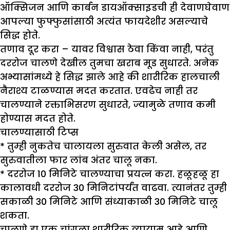
ऑक्सिजन आणि कार्बन डायऑक्साइडची ही देवाणघेवाण
आपल्या फुफ्फुसांसाठी अत्यंत फायदेशीर असल्याचे
सिद्ध होते.
तणाव दूर करा –
यावर विश्वास ठेवा किंवा नाही, परंतु
दररोज चालणे देखील तुमचा खराब मूड सुधारते. अनेक
अभ्यासांमध्ये हे सिद्ध झाले आहे की शारीरिक हालचाली
नैराश्य टाळण्यास मदत करतात. एवढेच नाही तर
चालण्याने रक्ताभिसरण सुधारते, ज्यामुळे तणाव कमी
होण्यास मदत होते.
चालण्यासाठी टिप्स
* तुम्ही नुकतेच चालायला सुरुवात केली असेल, तर
सुरुवातीला फार लांब अंतर चालू नका.
* दररोज 10 मिनिटे चालण्याचा प्रयत्न करा. हळूहळू हा
कालावधी दररोज 30 मिनिटांपर्यंत वाढवा. त्यानंतर तुम्ही
सकाळी 30 मिनिटे आणि संध्याकाळी 30 मिनिटे चालू
शकता.
चालणे हा एक चांगला शारीरिक व्यायाम आहे आणि