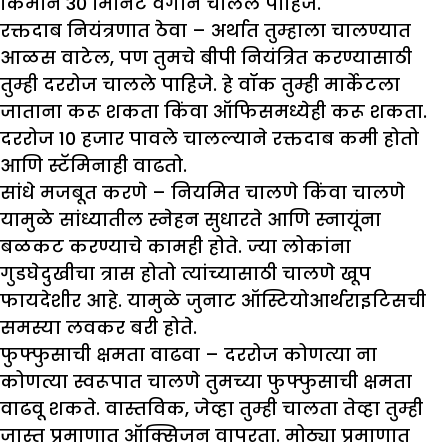
किमान 30 मिनिटे वेगाने चालले पाहिजे.
रक्तदाब नियंत्रणात ठेवा –
अर्थात तुम्हाला चालण्यात
आळस वाटेल, पण तुमचे बीपी नियंत्रित करण्यासाठी
तुम्ही दररोज चालले पाहिजे. हे वॉक तुम्ही मार्केटला
जाताना करू शकता किंवा ऑफिसमध्येही करू शकता.
दररोज 10 हजार पावले चालल्याने रक्तदाब कमी होतो
आणि स्टॅमिनाही वाढतो.
सांधे मजबूत करणे –
नियमित चालणे किंवा चालणे
यामुळे सांध्यातील स्नेहन सुधारते आणि स्नायूंना
बळकट करण्याचे कामही होते. ज्या लोकांना
गुडघेदुखीचा त्रास होतो त्यांच्यासाठी चालणे खूप
फायदेशीर आहे. यामुळे जुनाट ऑस्टियोआर्थराइटिसची
समस्या लवकर बरी होते.
फुफ्फुसाची क्षमता वाढवा –
दररोज कोणत्या ना
कोणत्या स्वरूपात चालणे तुमच्या फुफ्फुसाची क्षमता
वाढवू शकते. वास्तविक, जेव्हा तुम्ही चालता तेव्हा तुम्ही
जास्त प्रमाणात ऑक्सिजन वापरता. मोठ्या प्रमाणात