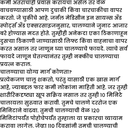
कमी अंतराचाही प्रवास करायचा असेल तर वेळ
वाचवण्यासाठी आपण दुचाकी किंवा चारचाकीचा वापर
करतो. जे चुकीचे आहे. जर्नल मेडिसीन इन सायन्स अँड
स्पोर्ट्स अँड एक्सरसाइजनुसार, चालण्याने जुनाट आजार
बरे होण्यास मदत होते. तुम्हीही अनेकदा एका ठिकाणाहून
दुसऱ्या ठिकाणी जाण्यासाठी लिफ्ट किंवा वाहनाचा वापर
करत असाल तर जाणून घ्या चालण्याचे फायदे. त्याचे सर्व
फायदे जाणून घेतल्यानंतर तुम्ही नक्कीच चालण्याचा
प्रयत्न कराल.
चालण्याचा योग्य मार्ग कोणता
?
प्रत्येकजण चालू शकतो, परंतु यासाठी एक खास मार्ग
आहे, ज्याबद्दल फार कमी लोकांना माहिती आहे. जर तुम्ही
शारीरिकदृष्ट्या खूप सक्रिय नसाल तर तुम्ही १० मिनिटे
चालायला सुरुवात करावी. तुमचे चालणे दररोज एक
मिनिटाने वाढवा. तुमची चालण्याची वेळ १२०
मिनिटांपर्यंत पोहोचेपर्यंत तुम्हाला या प्रकारचा व्यायाम
करावा लागेल. जेव्हा 110 दिवसांनी तुमची चालण्याची