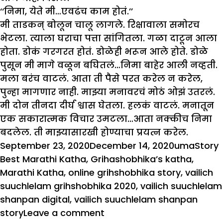
‘‘निमा, येते मी…एवढंच काम होतं.’’
मी ताडकन् बोलून चालू लागले. रिक्षावाला समोरच
भेटला. त्याला घराचा पत्ता सांगितला. गळा दाटून आला
होता. डोकं गरगरत होतं. डोळेही भरून आले होते. डोळे
पुसून मी मागे वळून बघितलं…निमा बाहेर आली नव्हती.
मला बरंच वाटलं. आता ती पैसे परत करेल न करेल,
पुन्हा मागणार नाही. माझ्या मनावरचं मोठं ओझं उतरलं.
मी दोन तीनदा दीर्घ श्वास घेतला. हलकं वाटलं. मनातून
एक सकारात्मक विचार उमटला…आता नक्कीच निमा
बदलेल. ती माझ्यासारखी होण्याचा प्रयत्न करेल.
Posted
Author
Categ
September 23, 2020
December 14, 2020
uma
Story
on
Best Marathi Katha
,
Grihashobhika’s katha
,
Marathi Katha
,
online grihshobhika story
,
vailich
suuchlelam grihshobhika 2020
,
vailich suuchlelam
shanpan digital
,
vailich suuchlelam shanpan
on
story
Leave a comment