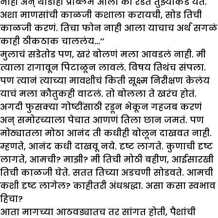
नाही अन् थोडाही प्रॉब्लेम आला की रडत तुझ्याकडे येते.
अशा माणसांची काळजी कशाला करायची, सोड तिची
काळजी करणं. तिचा फोन नाही आला याचाच अर्थ सगळं
काही ठीकठाक चाललंय…’’
मुलाचं सडेतोड पण, खरं बोलणं मला आवडलं नाही. मी
त्याला रागावून पिटाळून लावलं. विषय तिथंच संपला.
पण त्यानं त्याच्या मावशीचं किती सूक्ष्म निरीक्षण केलंय
याचं मला कौतुकही वाटलं. तो बोलला ते खरंच होतं.
अगदी फुसक्या गोष्टींसाठी रडून भेकून गहजब करणं
अन् समोरच्याला पेचात आणणं तिला छान जमतं. पण
मोठ्यातला मोठा आनंद ती कधीही बोलून दाखवत नाही.
म्हणते, आनंद कधी दाखवू नये. दृष्ट लागते. कुणाची दृष्ट
लागते, आमची? माझी? मी तिची मोठी बहीण, आईसारखी
तिची काळजी घेते. सतत तिच्या अडचणी सोडवते. आमची
कशी दृष्ट लागेल? काहीतरी अंधश्रद्धा. असा कसा स्वभाव
हिचा?
आता मागच्या आठवड्यातच तर सांगत होती, पैशांची