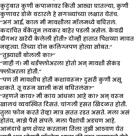
कुटुंबात कुणी कपाळावर किती आठ्या घातल्या, कुणी
कुणावर डोळे वटारले हे सगळ्यांच्या लक्षात येतंच.
‘‘अगं आई, काल मी मावशीला मॉलमध्ये बघितलं.
कदाचित बँकेतून लवकर बाहेर पडली असेल. केवढी
ढीगभर खरेदी केलेली होती? दोन्ही हातात पिशव्या मावत
नव्हत्या. तिच्या दोन कलिग्जपण होत्या सोबत.’’
‘‘तुझ्याशी बोलली का?’’
‘‘नाही गं! मी थर्डफ्लोअरला होतो अन् मावशी सेकंड
फ्लोअरला होती.’’
‘‘पण ती मावशीच होती कशावरून? दुसरी कुणी असू
शकते. तू वरून खाली कसं बघितलंस?’’
‘‘म्हणजे काय? मी काय आंधळा आहे का? अन् वरून
खालचं व्यवस्थित दिसतं. चांगली हसत खिदळत होती.
तुला फोन करते तेव्हा मात्र सतत रडत असते. मला असं
होतंय, माझे पैसे संपले. मला पैशांची अडचण आहे.
आनंदाचे क्षण शेयर करताना तिला तुझी आठवण येत