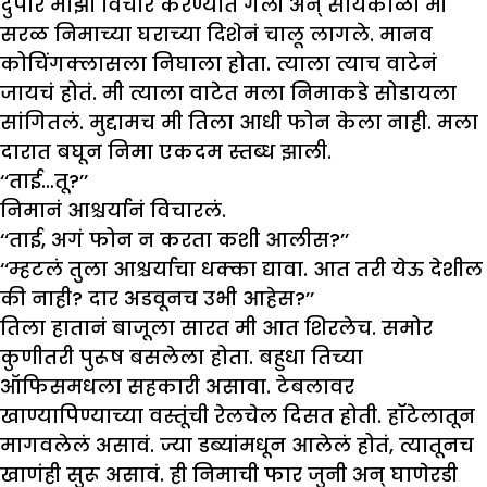
दुपार माझा विचार करण्यात गेली अन् सायंकाळी मी
सरळ निमाच्या घराच्या दिशेनं चालू लागले. मानव
कोचिंगक्लासला निघाला होता. त्याला त्याच वाटेनं
जायचं होतं. मी त्याला वाटेत मला निमाकडे सोडायला
सांगितलं. मुद्दामच मी तिला आधी फोन केला नाही. मला
दारात बघून निमा एकदम स्तब्ध झाली.
‘‘ताई…तू?’’
निमानं आश्चर्यानं विचारलं.
‘‘ताई, अगं फोन न करता कशी आलीस?’’
‘‘म्हटलं तुला आश्चर्याचा धक्का द्यावा. आत तरी येऊ देशील
की नाही? दार अडवूनच उभी आहेस?’’
तिला हातानं बाजूला सारत मी आत शिरलेच. समोर
कुणीतरी पुरूष बसलेला होता. बहुधा तिच्या
ऑफिसमधला सहकारी असावा. टेबलावर
खाण्यापिण्याच्या वस्तूंची रेलचेल दिसत होती. हॉटेलातून
मागवलेलं असावं. ज्या डब्यांमधून आलेलं होतं, त्यातूनच
खाणंही सुरू असावं. ही निमाची फार जुनी अन् घाणेरडी