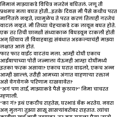
निमानं माझ्याकडे विचित्र नजरेनं बघितलं. जणू ती
प्रथमच मला बघत होती…इतके दिवस मी पैसे कधीच परत
मागितले नव्हते, त्यामुळेच ते परत करणं तिलाही गरजेचं
वाटलं नव्हतं. मी तिच्या चेहऱ्याकडे टक लावून बघत होते.
एक तर तिची छानशी संध्याकाळ बिघडवून टाकली होती
अन् शिवाय ती विवाहबाह्य संबंधात अडकल्याचंही माझ्या
लक्षात आलं होतं.
फार फार वाईट वाटतंय मला. आम्ही दोघी एकाच
आईबापाच्या पोरी जन्माला येऊनही आम्हा दोघींमध्ये
इतका फरक असावा? एकाच घरात वाढलो, एकच अन्न
आम्ही खाल्लं, तरीही आमच्या अंगात वाहणाऱ्या रक्तानं
असे वेगवेगळे परिणाम दाखवावेत?
‘‘अगं पण ताई, माझ्याकडे पैसे कुठाय?’’ निमा चाचरत
म्हणाली.
‘‘का गं? इथं एकटीच राहतेस, घरभाडं बँक भरतेय. नवरा
अन् मुलगा तुझ्या सासू सासऱ्यांबरोबर राहतात. त्यांचा