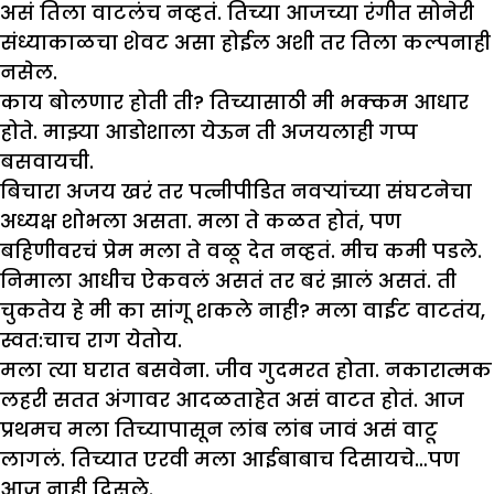
असं तिला वाटलंच नव्हतं. तिच्या आजच्या रंगीत सोनेरी
संध्याकाळचा शेवट असा होईल अशी तर तिला कल्पनाही
नसेल.
काय बोलणार होती ती? तिच्यासाठी मी भक्कम आधार
होते. माझ्या आडोशाला येऊन ती अजयलाही गप्प
बसवायची.
बिचारा अजय खरं तर पत्नीपीडित नवऱ्यांच्या संघटनेचा
अध्यक्ष शोभला असता. मला ते कळत होतं, पण
बहिणीवरचं प्रेम मला ते वळू देत नव्हतं. मीच कमी पडले.
निमाला आधीच ऐकवलं असतं तर बरं झालं असतं. ती
चुकतेय हे मी का सांगू शकले नाही? मला वाईट वाटतंय,
स्वत:चाच राग येतोय.
मला त्या घरात बसवेना. जीव गुदमरत होता. नकारात्मक
लहरी सतत अंगावर आदळताहेत असं वाटत होतं. आज
प्रथमच मला तिच्यापासून लांब लांब जावं असं वाटू
लागलं. तिच्यात एरवी मला आईबाबाच दिसायचे…पण
आज नाही दिसले.