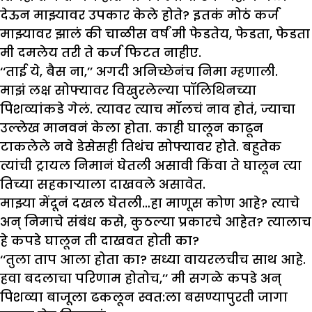
देऊन माझ्यावर उपकार केले होते? इतकं मोठं कर्ज
माझ्यावर झालं की चाळीस वर्षं मी फेडतेय, फेडता, फेडता
मी दमलेय तरी ते कर्ज फिटत नाहीए.
‘‘ताई ये, बैस ना,’’ अगदी अनिच्छेनंच निमा म्हणाली.
माझं लक्ष सोफ्यावर विखुरलेल्या पॉलिथिनच्या
पिशव्यांकडे गेलं. त्यावर त्याच मॉलचं नाव होतं, ज्याचा
उल्लेख मानवनं केला होता. काही घालून काढून
टाकलेले नवे डेसेसही तिथंच सोफ्यावर होते. बहुतेक
त्यांची ट्रायल निमानं घेतली असावी किंवा ते घालून त्या
तिच्या सहकाऱ्याला दाखवले असावेत.
माझ्या मेंदूनं दखल घेतली…हा माणूस कोण आहे? त्याचे
अन् निमाचे संबंध कसे, कुठल्या प्रकारचे आहेत? त्यालाच
हे कपडे घालून ती दाखवत होती का?
‘‘तुला ताप आला होता का? सध्या वायरलचीच साथ आहे.
हवा बदलाचा परिणाम होतोच,’’ मी सगळे कपडे अन्
पिशव्या बाजूला ढकलून स्वत:ला बसण्यापुरती जागा