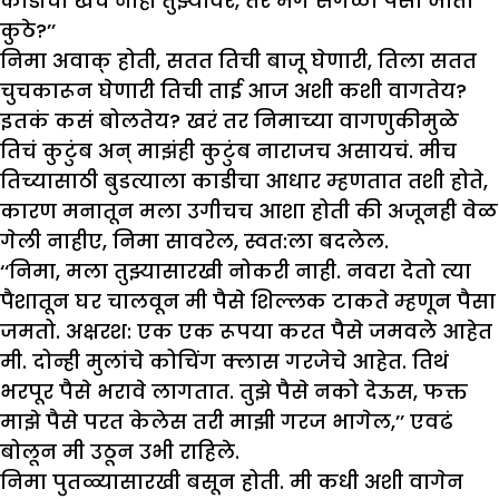
काडीचा खर्च नाही तुझ्यावर, तर मग सगळा पैसा जातो
कुठे?’’
निमा अवाक् होती, सतत तिची बाजू घेणारी, तिला सतत
चुचकारून घेणारी तिची ताई आज अशी कशी वागतेय?
इतकं कसं बोलतेय? खरं तर निमाच्या वागणुकीमुळे
तिचं कुटुंब अन् माझंही कुटुंब नाराजच असायचं. मीच
तिच्यासाठी बुडत्याला काडीचा आधार म्हणतात तशी होते,
कारण मनातून मला उगीचच आशा होती की अजूनही वेळ
गेली नाहीए, निमा सावरेल, स्वत:ला बदलेल.
‘‘निमा, मला तुझ्यासारखी नोकरी नाही. नवरा देतो त्या
पैशातून घर चालवून मी पैसे शिल्लक टाकते म्हणून पैसा
जमतो. अक्षरश: एक एक रूपया करत पैसे जमवले आहेत
मी. दोन्ही मुलांचे कोचिंग क्लास गरजेचे आहेत. तिथं
भरपूर पैसे भरावे लागतात. तुझे पैसे नको देऊस, फक्त
माझे पैसे परत केलेस तरी माझी गरज भागेल,’’ एवढं
बोलून मी उठून उभी राहिले.
निमा पुतळ्यासारखी बसून होती. मी कधी अशी वागेन