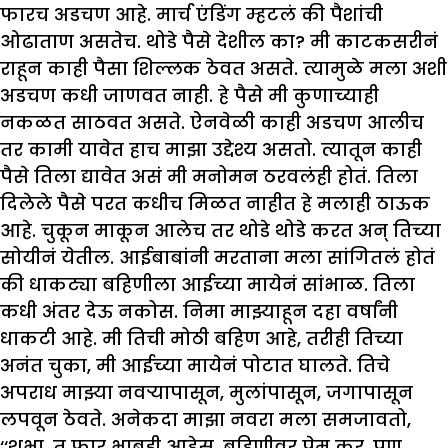
फारच अडचण आहे. मार्च एंडिंग म्हटलं की पैशांची
ओढाताण असतेच. थोडे पैसे देशील का? मी काटकसरीनं
राहून काही पैसा शिल्लक ठेवत असते. त्यामुळे मला अशी
अडचण कधी जाणवत नाही. हे पैसे मी कुणाच्याही
नकळत साठवत असते. ऐनवेळी काही अडचण आलीच
तर कामी यावेत हाच माझा उद्देश्य असतो. त्यातून काही
पैसे तिला द्यावेत असं मी मनोमन ठरवलंही होतं. तिला
दिलेले पैसे परत कधीच मिळत नाहीत हे मलाही ठाऊक
आहे. चुकून माकून आलेच तर थोडे थोडे करत अन् तिच्या
सोयीनं येतील. आईबाबांनी मरताना मला सांगितलं होतं
की धाकट्या बहिणीला आईच्या मायेनं सांभाळ. तिला
कधी अंतर देऊ नकोस. निमा माझ्याहून दहा वर्षांनी
धाकटी आहे. मी तिची मोठी बहिण आहे, तरीही तिच्या
अनंत चुका, मी आईच्या मायेनं पोटात घालते. तिचे
अपराध माझ्या नवऱ्यापासून, मुलांपासून, जगापासून
लपवून ठेवते. अनेकदा माझा नवरा मला समजावतो,
‘‘शुभा, तू फार भाबडी आहेस. बहिणीवर प्रेम कर. पण