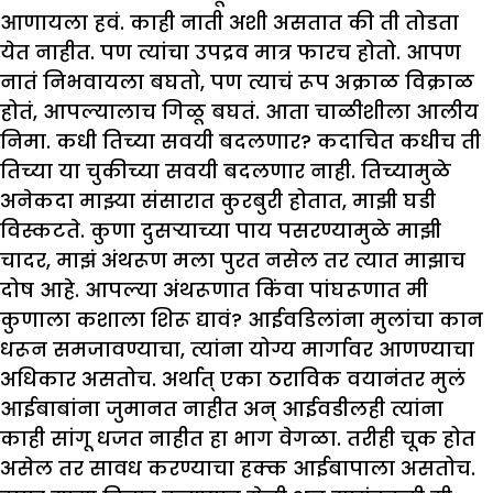
आणायला हवं. काही नाती अशी असतात की ती तोडता
येत नाहीत. पण त्यांचा उपद्रव मात्र फारच होतो. आपण
नातं निभवायला बघतो, पण त्याचं रूप अक्राळ विक्राळ
होतं, आपल्यालाच गिळू बघतं. आता चाळीशीला आलीय
निमा. कधी तिच्या सवयी बदलणार? कदाचित कधीच ती
तिच्या या चुकीच्या सवयी बदलणार नाही. तिच्यामुळे
अनेकदा माझ्या संसारात कुरबुरी होतात, माझी घडी
विस्कटते. कुणा दुसऱ्याच्या पाय पसरण्यामुळे माझी
चादर, माझं अंथरूण मला पुरत नसेल तर त्यात माझाच
दोष आहे. आपल्या अंथरूणात किंवा पांघरूणात मी
कुणाला कशाला शिरू द्यावं? आईवडिलांना मुलांचा कान
धरून समजावण्याचा, त्यांना योग्य मार्गावर आणण्याचा
अधिकार असतोच. अर्थात् एका ठराविक वयानंतर मुलं
आईबाबांना जुमानत नाहीत अन् आईवडीलही त्यांना
काही सांगू धजत नाहीत हा भाग वेगळा. तरीही चूक होत
असेल तर सावध करण्याचा हक्क आईबापाला असतोच.