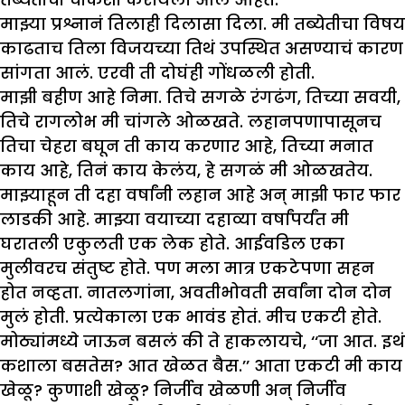
माझ्या प्रश्नानं तिलाही दिलासा दिला. मी तब्येतीचा विषय
काढताच तिला विजयच्या तिथं उपस्थित असण्याचं कारण
सांगता आलं. एरवी ती दोघंही गोंधळली होती.
माझी बहीण आहे निमा. तिचे सगळे रंगढंग, तिच्या सवयी,
तिचे रागलोभ मी चांगले ओळखते. लहानपणापासूनच
तिचा चेहरा बघून ती काय करणार आहे, तिच्या मनात
काय आहे, तिनं काय केलंय, हे सगळं मी ओळखतेय.
माझ्याहून ती दहा वर्षांनी लहान आहे अन् माझी फार फार
लाडकी आहे. माझ्या वयाच्या दहाव्या वर्षांपर्यंत मी
घरातली एकुलती एक लेक होते. आईवडिल एका
मुलीवरच संतुष्ट होते. पण मला मात्र एकटेपणा सहन
होत नव्हता. नातलगांना, अवतीभोवती सर्वांना दोन दोन
मुलं होती. प्रत्येकाला एक भावंड होतं. मीच एकटी होते.
मोठ्यांमध्ये जाऊन बसलं की ते हाकलायचे, ‘‘जा आत. इथं
कशाला बसतेस? आत खेळत बैस.’’ आता एकटी मी काय
खेळू? कुणाशी खेळू? निर्जीव खेळणी अन् निर्जीव