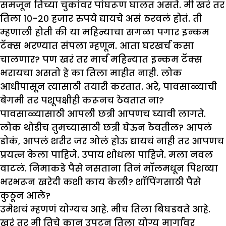
समजून तिच्या चुकांवर पांघरूण घालत असते. मी खरं तर
तिला १०-२० हजार रुपये द्यायचे असं ठरवलं होतं. ती
म्हणाली होती की या महिन्याचा सगळा पगार इन्कम
टॅक्स भरण्यात संपला म्हणून. आता घरखर्च कसा
चालणार? पण खरं तर मार्च महिन्यात इन्कम टॅक्स
भरायचा असतो हे का तिला माहीत नाही. लोक
आधीपासून त्यासाठी तयारी करतात. अरे, पावसाळ्याची
बेगमी तर पशूपक्षीही करूनच ठेवतात ना?
पावसाळ्यासाठी आपली छत्री आपणच घ्यावी लागते.
लोक थोडीच तुमच्यासाठी छत्री घेऊन ठेवतील? आपलं
डोकं, आपलं शरीर जर ओलं होऊ द्यायचं नाही तर आपणच
प्रयत्न केला पाहिजे. उपाय शोधला पाहिजे. मला नवल
वाटलं. निमाकडे पैसे नसताना तिनं मॉलमधून पिशव्या
भरभरून खरेदी कशी काय केली? शॉपिंगसाठी पैसे
कुठून आले?
उमेशचं म्हणणं योग्यच आहे. मीच तिला बिघडवते आहे.
खरं तर मी तिचे कान उपटून तिला योग्य मार्गावर