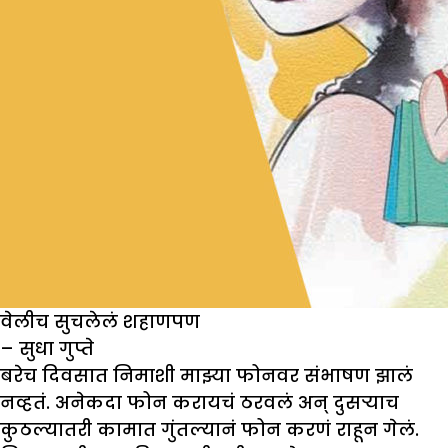
वेलीच सुचलेलं शहाणपण
– सुधा गुप्ते
बरेच दिवसात निमाशी माझ्या फोनवर संभाषण झालं
नव्हतं. अनेकदा फोन करायचं ठरवलं अन् दुसऱ्याच
कुठल्यातरी कामात गुंतल्यानं फोन करणं राहून गेलं.