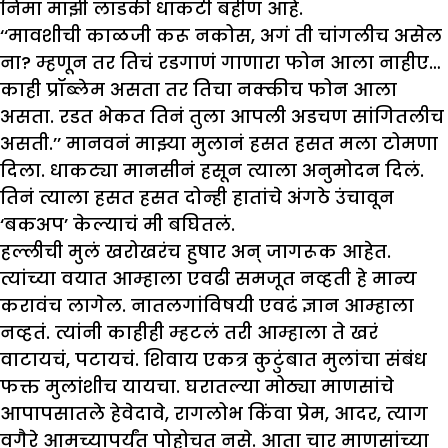
निमा माझी लाडकी धाकटी बहीण आहे.
‘‘मावशीची काळजी करू नकोस, अगं ती चांगलीच असेल
ना? म्हणून तर तिचं रडगाणं गाणारा फोन आला नाहीए…
काही प्रॉब्लेम असता तर तिचा नक्कीच फोन आला
असता. रडत भेकत तिनं तुला आपली अडचण सांगितलीच
असती.’’ मानवनं माझ्या मुलानं हसत हसत मला टोमणा
दिला. धाकट्या मानसीनं हसून त्याला अनुमोदन दिलं.
तिनं त्याला हसत हसत दोन्ही हातांचे अंगठे उंचावून
‘बकअप’ केल्याचं मी बघितलं.
हल्लीची मुलं खरोखरंच हुषार अन् जागरूक आहेत.
त्यांच्या वयात आम्हाला एवढी समजूत नव्हती हे मान्य
करावंच लागेल. नातलगांविषयी एवढं ज्ञान आम्हाला
नव्हतं. त्यांनी काहीही म्हटलं तरी आम्हाला ते खरं
वाटायचं, पटायचं. शिवाय एकत्र कुटुंबात मुलांचा संबंध
फक्त मुलांशीच यायचा. घरातल्या मोठ्या माणसांचे
आपापसातले हेवेदावे, रागलोभ किंवा प्रेम, आदर, त्याग
वगैरे आमच्यापर्यंत पोहोचत नसे. आता चार माणसांच्या