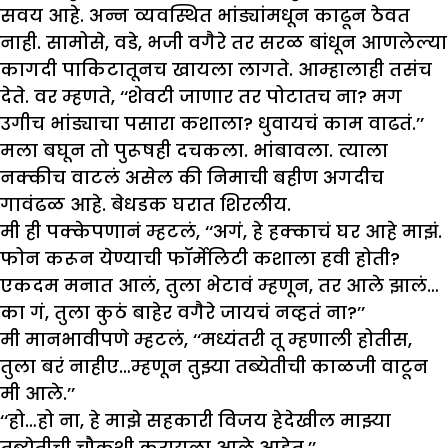
सवय आहे. अन्न व्यवस्थित भांड्यांमधून काढून ठेवत
नाही. सामोसे, वडे, भजी वगैरे तर सरळ बांधून आणलेल्या
कागदी पाकिटातूनच खायला लागते. आम्हालाही तसंच
देते. वर म्हणते, ‘‘शेवटी जाणार तर पोटातच ना? मग
उगीच भांड्याचा पसारा कशाला? धुवायचं काम वाढतं.’’
मला बघून तो पुरूषही दचकला. भांबावला. त्याला
नक्कीच वाटलं असेल की निमाची बहीण अगदीच
गावंढळ आहे. बेधडक घरात शिरलीय.
मी ही पक्केपणानं म्हटलं, ‘‘अगं, हे हक्काचं घर आहे माझं.
फोन करून येण्याची फॉर्मेलिटी कशाला हवी होती?
एकदम मनात आलं, तुला भेटावं म्हणून, तर आले झालं…
का गं, तुला कुठं बाहेर वगैरे जायचं नव्हतं ना?’’
मी मानभावीपणे म्हटलं, ‘‘मध्यंतरी तू म्हणाली होतीस,
तुला बरं नाहीए…म्हणून तुझ्या तब्येतीची काळजी वाटून
मी आले.’’
‘‘हो…हो ना, हे माझे सहकारी विजय हेदेखील माझ्या
तब्येतीची चौकशी करायला आले आहेत.’’