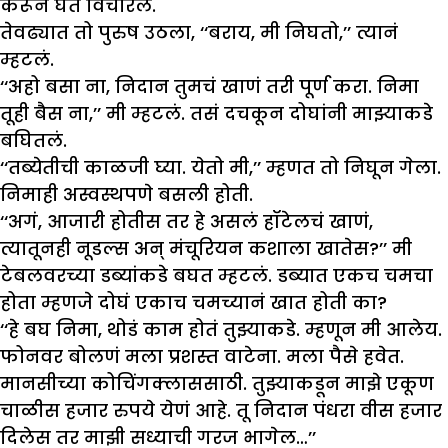
करून घेत विचारलं.
तेवढ्यात तो पुरुष उठला, ‘‘बराय, मी निघतो,’’ त्यानं
म्हटलं.
‘‘अहो बसा ना, निदान तुमचं खाणं तरी पूर्ण करा. निमा
तूही बैस ना,’’ मी म्हटलं. तसं दचकून दोघांनी माझ्याकडे
बघितलं.
‘‘तब्येतीची काळजी घ्या. येतो मी,’’ म्हणत तो निघून गेला.
निमाही अस्वस्थपणे बसली होती.
‘‘अगं, आजारी होतीस तर हे असलं हॉटेलचं खाणं,
त्यातूनही नूडल्स अन् मंचूरियन कशाला खातेस?’’ मी
टेबलवरच्या डब्यांकडे बघत म्हटलं. डब्यात एकच चमचा
होता म्हणजे दोघं एकाच चमच्यानं खात होती का?
‘‘हे बघ निमा, थोडं काम होतं तुझ्याकडे. म्हणून मी आलेय.
फोनवर बोलणं मला प्रशस्त वाटेना. मला पैसे हवेत.
मानसीच्या कोचिंगक्लाससाठी. तुझ्याकडून माझे एकूण
चाळीस हजार रुपये येणं आहे. तू निदान पंधरा वीस हजार
दिलेस तर माझी सध्याची गरज भागेल…’’