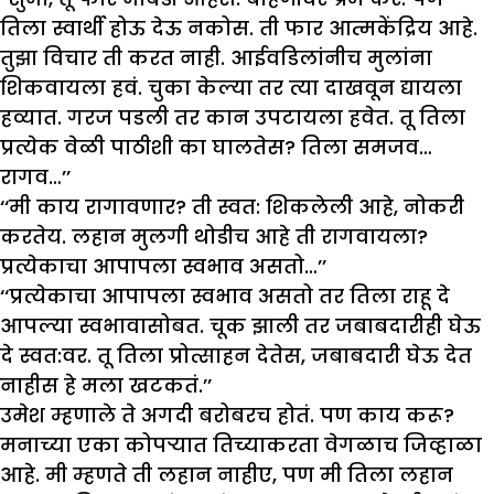
तिला स्वार्थी होऊ देऊ नकोस. ती फार आत्मकेंद्रिय आहे.
तुझा विचार ती करत नाही. आईवडिलांनीच मुलांना
शिकवायला हवं. चुका केल्या तर त्या दाखवून द्यायला
हव्यात. गरज पडली तर कान उपटायला हवेत. तू तिला
प्रत्येक वेळी पाठीशी का घालतेस? तिला समजव…
रागव…’’
‘‘मी काय रागावणार? ती स्वत: शिकलेली आहे, नोकरी
करतेय. लहान मुलगी थोडीच आहे ती रागवायला?
प्रत्येकाचा आपापला स्वभाव असतो…’’
‘‘प्रत्येकाचा आपापला स्वभाव असतो तर तिला राहू दे
आपल्या स्वभावासोबत. चूक झाली तर जबाबदारीही घेऊ
दे स्वत:वर. तू तिला प्रोत्साहन देतेस, जबाबदारी घेऊ देत
नाहीस हे मला खटकतं.’’
उमेश म्हणाले ते अगदी बरोबरच होतं. पण काय करू?
मनाच्या एका कोपऱ्यात तिच्याकरता वेगळाच जिव्हाळा
आहे. मी म्हणते ती लहान नाहीए, पण मी तिला लहान