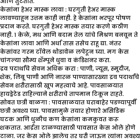
आणि तुटतात.
केसांना हेअर मास्क लावा :
घरगुती हेअर मास्क
लावण्याहून उत्तम काही नाही. हे केसांना भरपूर पोषण
प्रदान करते. घरगुती हेअर मास्क तयार करणे कठीण
नाही. १ केळे, मध आणि बदाम तेल यांचे मिश्रण बनवून ते
केसांना लावा आणि अर्धा तास तसेच राहू द्या. नंतर
केसांवर गरम टॉवेल थोडावेळ लपेटून घ्या. मग केस
चांगल्या सौम्य शॅम्पूने धुवा व कंडिशनर करा.
द्रव पदार्थांचे सेवन अधिक करा :
पाणी, ज्यूस, स्मूदीज,
शेक, लिंबू पाणी आणि नारळ पाण्यासारख्या द्रव पदार्थांचे
सेवन शरीरासाठी खूप महत्वाचे आहे. पावसाळयात
हायड्रेटेड राहिल्याने शरीराचे तापमान टिकून राहते.
सोबत छत्री बाळगा :
पावसाळयात घराबाहेर पडण्यापूर्वी
छत्री अवश्य घ्या. पावसामुळे तयार होणारे असिडिक
घटक आणि धुळीच कण केसांना कमकुवत करू
शकतात. आर्द्रता टाळण्यासाठी पावसात केस ओले होणे
टाळा. जर केस ओले झालेच तर घरी जाऊन त्यांना अवश्य