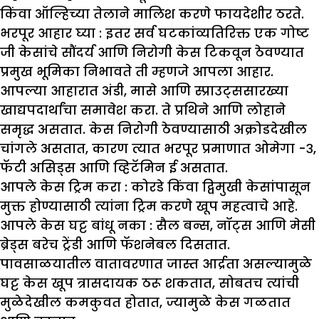
किंवा ऑल्हिच्या तेलाने मालिश करणे फायदेशीर ठरते.
भरपूर आहार घ्या :
इतर सर्व घटकांव्यतिरिक्त एक गोष्ट
जी केसांचे सौंदर्य आणि निरोगी केस टिकवून ठेवण्यात
प्रमुख भूमिका निभावते ती म्हणजे आपला आहार.
आपल्या आहारात अंडी, मासे आणि स्प्राउट्ससारख्या
खाद्यपदार्थांचा समावेश करा. ते प्रथिने आणि लोहाने
समृद्ध असतात. केस निरोगी ठेवण्यासाठी अक्रोडदेखील
चांगले असतात, कारण त्यात भरपूर प्रमाणात ओमेगा -३,
फॅटी असिड्स आणि व्हिटॅमिन ई असतात.
आपले केस ट्रिम करा :
कोरडे किंवा द्विमुखी केसांपासून
मुक्त होण्यासाठी त्यांना ट्रिम करणे खूप महत्वाचे आहे.
आपले केस घट्ट बांधू नका :
सैल बन्स, नॉट्स आणि मेसी
ब्रेड्स बरेच ट्रेंडी आणि फॅशनेबल दिसतात.
पावसाळयातील वातावरणात जास्त आर्द्रता असल्यामुळे
घट्ट केस खूप त्रासदायक ठरू शकतात, सोबतच त्यांची
मुळेदेखील कमकुवत होतात, ज्यामुळे केस गळतात