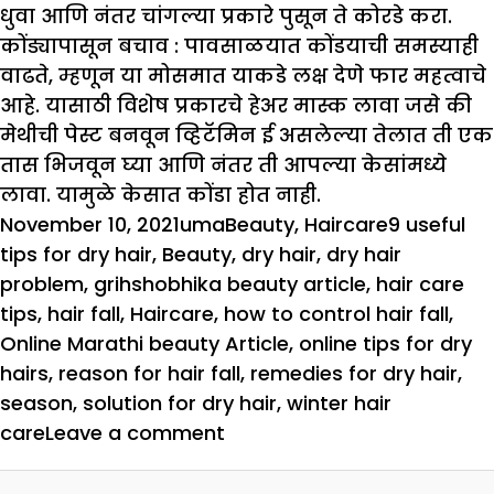
धुवा आणि नंतर चांगल्या प्रकारे पुसून ते कोरडे करा.
कोंड्यापासून बचाव :
पावसाळयात कोंडयाची समस्याही
वाढते, म्हणून या मोसमात याकडे लक्ष देणे फार महत्वाचे
आहे. यासाठी विशेष प्रकारचे हेअर मास्क लावा जसे की
मेथीची पेस्ट बनवून व्हिटॅमिन ई असलेल्या तेलात ती एक
तास भिजवून घ्या आणि नंतर ती आपल्या केसांमध्ये
लावा. यामुळे केसात कोंडा होत नाही.
Posted
Author
Categories
Tags
November 10, 2021
uma
Beauty
,
Haircare
9 useful
on
tips for dry hair
,
Beauty
,
dry hair
,
dry hair
problem
,
grihshobhika beauty article
,
hair care
tips
,
hair fall
,
Haircare
,
how to control hair fall
,
Online Marathi beauty Article
,
online tips for dry
hairs
,
reason for hair fall
,
remedies for dry hair
,
season
,
solution for dry hair
,
winter hair
on
care
Leave a comment
निर्जीव
कोरड्या