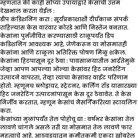
म्हणतात की काही सोप्या उपायांद्वारे केसांची उत्तम
देखभाल करता येईल :
डीप कंडिशनिंग करा :
सूर्यप्रकाशाशी दीर्घकाळ संपर्क
राहिल्यास केस वारंवार कोरडे आणि निस्तेज बनतात.
केसांना पुर्नजीवित करण्यासाठी टाळूपर्यंत डिप
कंडिशनिंग आवश्यक आहे, जेणेकरून या मोसमातही
केसांना आणि टाळूला अतिरिक्त पोषण मिळू शकेल.
केसांना हिटपासून दूर ठेवा :
पावसाळयातील आर्द्रतेमुळे
जेव्हा आपण आपल्या ओल्या केसांवर हिट जनरेटिंग
उत्पादने वापरता, तेव्हा त्याचा केसांवर वाईट परिणाम
होतो. म्हणूनच ब्लोड्रायर, स्ट्रेटनर, कर्लिंग रॉड यासारख्या
हिट जनरेटिंग उत्पादनांपासून केस दूर ठेवावेत. ते केस
निर्जीव करतात, म्हणून केसांचं नैसर्गिकरित्या स्टायलिंग
करा.
केसांच्या मुळांपर्यंत तेल पोहोचू द्या :
वर्षभर केसांना तेल
लावणे चांगले असले तरी या मोसमात तेल लावणे फार
महत्वाचे आहे. आठवडयातून कमीतकमी एकदा खोबरेल