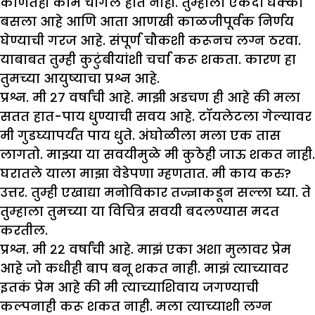
कोणंतही काम चांगलं होत नाही. तुम्हाला एकदा धक्का
बसला आहे आणि आता आणखी काळजीपूर्वक निर्णय
घेण्याची गरज आहे. संपूर्ण चौकशी करूनच लग्न ठरवा.
याबाबत तुम्ही कुटुंबीयांशी चर्चा करू शकता. कारण हा
तुमच्या आयुष्याचा प्रश्न आहे.
प्रश्न
.
मी २७ वर्षांची आहे. मा
झी
अडचण ही आहे की मला
सतत हात-पाय धुण्याची सवय आहे. टॉयलेटला गेल्यावर
मी गुडघ्यापर्यंत पाय धुते. अंघोळीला मला एक तास
लागतो. मा
झ्
या या सवयीमुळे मी कुठेही जाऊ शकत नाही.
घरातले याला मा
झा
वेडेपणा म्हणतात. मी काय करु
?
उत्तर. तुम्ही एखाद्या मनोविकार तज्ज्ञाकडून सल्ला घ्या. ते
तुम्हाला तुमच्या या विचित्र सवयी बदलण्यास मदत
करतील.
प्रश्न
.
मी २२ वर्षांची आहे. मा
झं
एका अशा मुलावर प्रेम
आहे जो कधीही बाप बनू शकत नाही. मा
झं
त्याच्यावर
इतकं प्रेम आहे की मी त्याच्याशिवाय जगण्याची
कल्पनाही करू शकत नाही. मला त्याच्याशी लग्न