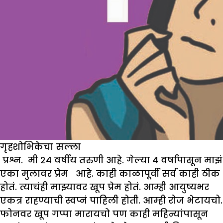
गृहशोभिकेचा सल्ला
प्रश्न
.
मी २४ वर्षीय तरुणी आहे. गेल्या ४ वर्षांपासून मा
झं
एका मुलावर प्रेम
आहे. काही काळापूर्वी सर्व काही ठीक
होतं. त्याचंही मा
झ्
यावर खूप प्रेम होतं. आम्ही आयुष्यभर
एकत्र राहण्याची स्वप्नं पाहिली होती. आम्ही रोज भेटायचो.
फोनवर खूप गप्पा मारायचो पण काही महिन्यांपासून