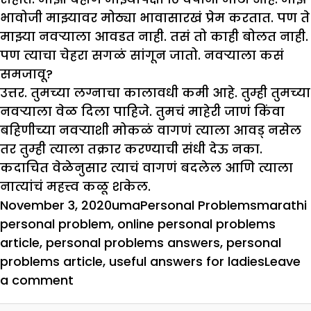
भावोजी मा
झ्
यावर मोठ्या भावासारखं प्रेम करतात. पण ते
मा
झ्
या नवऱ्याला आवडत
नाही. तसं तो काही बोलत नाही.
पण त्याचा चेहरा सगळं सांगून जातो. नवऱ्याला कसं
समजावू
?
उत्तर. तुमच्या लग्नाचा कालावधी कमी आहे. तुम्ही तुमच्या
नवऱ्याला वेळ दिला पाहिजे. तुमचं माहेरी जाणं किंवा
बहिणीच्या नवऱ्याशी मोकळं वागणं त्याला आवड् नसेल
तर तुम्ही त्याला तक्रार करण्याची संधी देऊ नका.
कदाचित वेळेनुसार त्याचं वागणं बदलेल आणि त्याला
नात्यांचं महत्त्व कळू शकेल.
Posted
Author
Categories
Tags
November 3, 2020
uma
Personal Problems
marathi
on
personal problem
,
online personal problems
article
,
personal problems answers
,
personal
problems article
,
useful answers for ladies
Leave
on
a comment
गृहशोभिकेचा