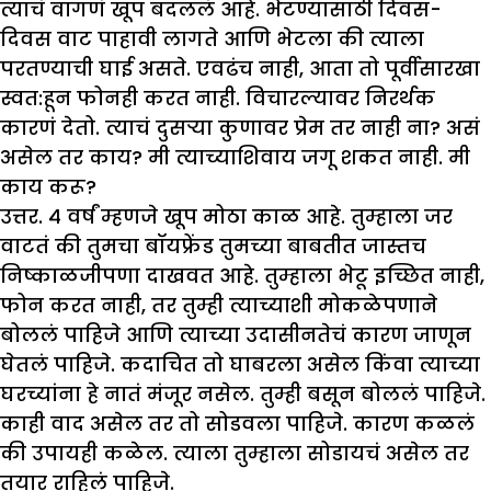
त्याचं वागणं खूप बदललं आहे. भेटण्यासाठी दिवस-
दिवस वाट पाहावी लागते आणि भेटला की त्याला
परतण्याची घाई असते.
एवढंच नाही
,
आता तो पूर्वीसारखा
स्वत:हून फोनही करत नाही. विचारल्यावर निरर्थक
कारणं देतो. त्याचं दुसऱ्या कुणावर प्रेम तर नाही ना
?
असं
असेल तर काय
?
मी त्याच्याशिवाय जगू शकत नाही. मी
काय करू
?
उत्तर. ४ वर्षं म्हणजे खूप मोठा काळ आहे. तुम्हाला जर
वाटतं की तुमचा बॉयफ्रेंड तुमच्या बाबतीत जास्तच
निष्काळजीपणा दाखवत आहे. तुम्हाला भेटू इच्छित नाही,
फोन करत नाही, तर तुम्ही त्याच्याशी मोकळेपणाने
बोललं पाहिजे आणि त्याच्या उदासीनतेचं कारण जाणून
घेतलं पाहिजे. कदाचित तो घाबरला असेल किंवा त्याच्या
घरच्यांना हे नातं मंजूर नसेल. तुम्ही बसून बोललं पाहिजे.
काही वाद असेल तर तो सोडवला पाहिजे. कारण कळलं
की उपायही कळेल. त्याला तुम्हाला सोडायचं असेल तर
तयार राहिलं पाहिजे.