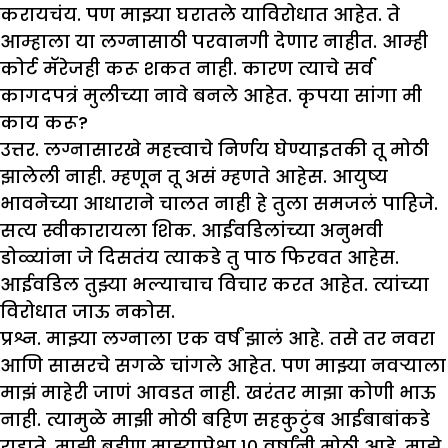
करायचंय. पण मा
झ्
या घरातले याविरोधात आहेत. ते
आम्हाला या लग्नासाठी परवानगी देणार नाहीत. आम्ही
कोर्ट मॅरेजही करू शकत नाही. कारण त्याचे सर्व
कागदपत्रं मुलीच्या नावे बनले आहेत. कृपया सांगा मी
काय करू
?
उत्तर. लग्नासारखे महत्त्वाचे निर्णय घेण्याइतकी तू मोठी
झालेली नाही. म्हणून तू असं म्हणते आहेस. आयुष्य
भावनेच्या आधाराने चालत नाही हे तुला समजलं पाहिजे.
सत्य स्वीकारायला शिक. आईवडिलांच्या अनुभवी
डोळ्यांना जे दिसतंय त्याकडे तु पाठ फिरवत आहेस.
आईवडिल तुझ्या भल्याचाच विचार करत आहेत. त्यांच्या
विरोधात जाऊ नकोस.
प्रश्न.
मा
झ्
या लग्नाला एक वर्षं
झा
लं आहे. तसे तर नवरा
आणि सासरचे सगळे चांगले आहेत. पण मा
झ्
या नवऱ्याला
मा
झं
माहेरी
जाणं आवडत नाही. खरंतर मा
झा
कोणी भाऊ
नाही. त्यामुळे मा
झी
मोठी बहिण सहकुटुंब आईबाबांकडे
राहाते. मा
झी
बहीण मा
झ्
यापेक्षा १० वर्षांनी मोठी आहे. मा
झे