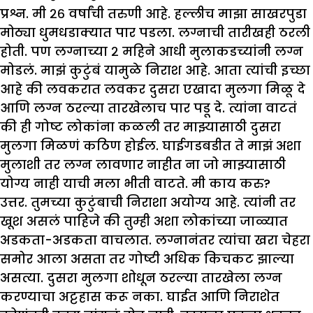
प्रश्न
.
मी २६ वर्षांची तरुणी आहे. हल्लीच मा
झा
साखरपुडा
मोठ्या धुमधडाक्यात पार पडला. लग्नाची तारीखही ठरली
होती. पण लग्नाच्या २ महिने आधी मुलाकडच्यांनी लग्न
मोडलं. मा
झं
कुटुंबं यामुळे निराश आहे. आता त्यांची इच्छा
आहे की लवकरात लवकर दुसरा एखादा मुलगा मिळू दे
आणि लग्न ठरल्या तारखेलाच पार पडू दे. त्यांना वाटतं
की ही गोष्ट लोकांना कळली तर मा
झ्
यासाठी दुसरा
मुलगा मिळणं कठिण होईल. घाईगडबडीत ते मा
झं
अशा
मुलाशी तर लग्न लावणार नाहीत ना जो मा
झ्
यासाठी
योग्य नाही याची मला भीती वाटते. मी काय करु
?
उत्तर. तुमच्या कुटुंबाची निराशा अयोग्य आहे. त्यांनी तर
खूश असलं पाहिजे की तुम्ही अशा लोकांच्या जाळ्यात
अडकता-अडकता वाचलात. लग्नानंतर त्यांचा खरा चेहरा
समोर आला असता तर गोष्टी अधिक किचकट झाल्या
असत्या. दुसरा मुलगा शोधून ठरल्या तारखेला लग्न
करण्याचा अट्टहास करू नका. घाईत आणि निराशेत