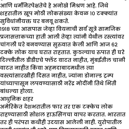
आणि धर्मनिरपेक्षतेचे हे अनोखे मिश्रण आहे. जिथे
शहरातील खूप मोठी लोकसंख्या केवळ १० टक्क्यांत
सुविधांनीयक्त घर बनवू शकते.
१९१८ च्या आसपास जेव्हा वियनाची सर्व सूत्रे सामजिक
प्रजासत्ताकच्या हाती आली तेव्हा त्यांनी येथील रस्त्यांवर
चांगली घरे बनवण्यास सुरुवात केली आणि आज ६२
टक्के लोक याच घरात राहतात. कुठल्याच रुपात ही घरे
दिल्लीतील डीडीएचे फ्लॅट वाटत नाहीत, मुंबईतील चाळी
वाटत नाहीत किंवा अहमदाबादमधील त्या
वस्त्यांसारखीही दिसत नाहीत, ज्यांना डोनाल्ड ट्रम्प
यांच्यापासून लपवण्यासाठी नरेंद्र मोदींनी तिथे भिंती
बांधल्या होत्या.
आधुनिक शहर
अमेरिकेत देशभरातील फार तर एक टक्केच लोक
राहण्यासाठी सोशल हाऊसिंगचा वापर करतात. भारतात
तर ही परंपरा कधीही उदयास आलेली नाही. युरोपातील