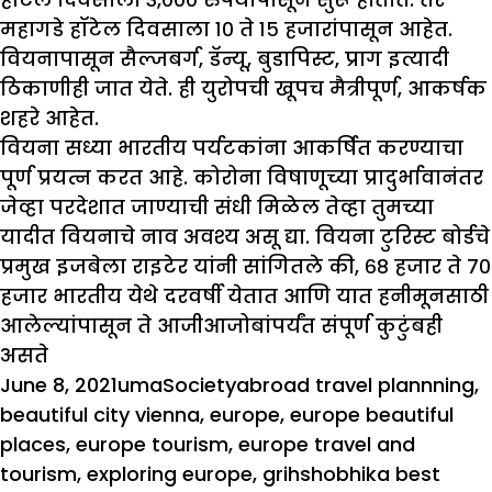
महागडे हॉटेल दिवसाला १० ते १५ हजारांपासून आहेत.
वियनापासून सैल्जबर्ग, डॅन्यू, बुडापिस्ट, प्राग इत्यादी
ठिकाणीही जात येते. ही युरोपची खूपच मैत्रीपूर्ण, आकर्षक
शहरे आहेत.
वियना सध्या भारतीय पर्यटकांना आकर्षित करण्याचा
पूर्ण प्रयत्न करत आहे. कोरोना विषाणूच्या प्रादुर्भावानंतर
जेव्हा परदेशात जाण्याची संधी मिळेल तेव्हा तुमच्या
यादीत वियनाचे नाव अवश्य असू द्या. वियना टुरिस्ट बोर्डचे
प्रमुख इजबेला राइटेर यांनी सांगितले की, ६८ हजार ते ७०
हजार भारतीय येथे दरवर्षी येतात आणि यात हनीमूनसाठी
आलेल्यांपासून ते आजीआजोबांपर्यंत संपूर्ण कुटुंबही
असते
Posted
Author
Categories
Tags
June 8, 2021
uma
Society
abroad travel plannning
,
on
beautiful city vienna
,
europe
,
europe beautiful
places
,
europe tourism
,
europe travel and
tourism
,
exploring europe
,
grihshobhika best