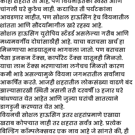
काही शहरांत ती आहे, पण वियनाइतकी स्वस्त आणि
चांगली घरे कुठेच नाही. कदाचित ती पर्यटकांना
आवडणार नाहीत, पण सोशल हाऊसिंग हेच वियनातील
शांतता आणि सौंदर्यामागील खरे रहस्य आहे.
सोशल हाऊसिंग युरोपिय स्टँडर्ड असलेल्या गरीब आणि
मध्यमवर्गीय दोघांसाठीही आहे. याचा बराचसा खर्च हा
मिळणाऱ्या भाडयातूनच भागवला जातो. पण बराचसा
पैसा इनकम टॅक्स, कार्पोरेट टॅक्स यातूनही मिळतो.
याचा लाभ टॅक्स भरणाऱ्यांना लगेचच मिळतो कारण
कमी भाडे असल्यामुळे वियना जगभरातील सर्वांनाच
आकर्षित करते. आजही शहरातील लोकसंख्या वाढणे बंद
झाल्यासारखी स्थिती असली तरी दरवर्षी १३ हजार घरे
बांधण्यात येत आहेत आणि जुन्या घरांची सातत्याने
डागडुजी करण्यात येत आहे.
वियनची सोशल हाऊसिंग इतर शहरांप्रमाणे एखाद्या
खराब कोपऱ्यात नाही तर शहरात सर्वत्र आहे. प्रत्येक
बिल्डिंग कॉम्पलेक्सवर एक नाव आहे जे सांगते की, ही