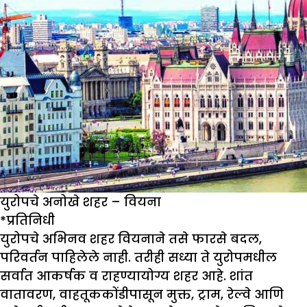
युरोपचे अनोखे शहर – वियना
*
प्रतिनिधी
युरोपचे अभिनव शहर वियनाने तसे फारसे बदल,
परिवर्तन पाहिलेले नाही. तरीही सध्या ते युरोपमधील
सर्वात आकर्षक व राहण्यायोग्य शहर आहे. शांत
वातावरण, वाहतूककोंडीपासून मुक्त, ट्राम, रेल्वे आणि