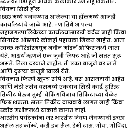
स्टेजवर १०० हून अधिक कलाकार उभे राहू शकतात.
वियना सिटी हॉल
१८८३ मध्ये बनवण्यात आलेल्या या हॉलमध्ये आजही
कार्यालयांचे जाळे आहे. पण तिथे आपल्या
महानगरपालिकेच्या कार्यलयासारखी वर्दळ नाही किंवा
सिगारेट ओढणारे लोकही पहायला मिळत नाहीत. आता
स्वच्छ कॉरिडॉरमधून नवीन मॉडर्न ऑफिसमध्ये जाता
येते. आश्चर्य म्हणजे एक जुनी लिफ्ट आहे जी सतत सुरू
असते. तिला दरवाजे नाहीत. ती एका बाजूने वर जाते
आणि दुसऱ्या बाजूने खाली येते.
वियनात फिरणे खूपच सोपे आहे. बस आरामदायी आहेत
आणि मेट्रो तसेच बसमध्ये एकदाच सिटी कार्ड, टुरिस्ट
तिकीट घेऊन तुम्ही चेकिंगविनाच तिकिटाच्या वेळेत
फिरू शकता. सतत तिकीट दाखवावे लागत नाही किंवा
स्लॉट मशीनमध्ये टाकावे लागत नाही.
भारतीय पर्यटकांना जर भारतीय जेवण जेवण्याची इच्छा
असेल तर कॉम्बे, करी इन सैल, डेमी टास, गोवा, गोविंदा,