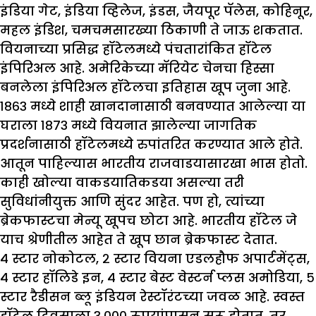
इंडिया गेट, इंडिया व्हिलेज, इंडस, जैयपूर पॅलेस, कोहिनूर,
महल इंडिश, चमचमसारख्या ठिकाणी ते जाऊ शकतात.
वियनाच्या प्रसिद्ध हॉटेलमध्ये पंचतारांकित हॉटेल
इंपिरिअल आहे. अमेरिकेच्या मॅरियेट चेनचा हिस्सा
बनलेला इंपिरिअल हॉटेलचा इतिहास खूप जुना आहे.
१८६३ मध्ये शाही खानदानासाठी बनवण्यात आलेल्या या
घराला १८७३ मध्ये वियनात झालेल्या जागतिक
प्रदर्शनासाठी हॉटेलमध्ये रुपांतरित करण्यात आले होते.
आतून पाहिल्यास भारतीय राजवाडयासारखा भास होतो.
काही खोल्या वाकडयातिकडया असल्या तरी
सुविधांनीयुक्त आणि सुंदर आहेत. पण हो, त्यांच्या
ब्रेकफास्टचा मेन्यू खूपच छोटा आहे. भारतीय हॉटेल जे
याच श्रेणीतील आहेत ते खूप छान ब्रेकफास्ट देतात.
४ स्टार नोकोटल, २ स्टार वियना एडलहौफ अपार्टमेंट्स,
४ स्टार हॉलिडे इन, ४ स्टार बेस्ट वेस्टर्न प्लस अमोडिया, ५
स्टार रैडीसन ब्लू इंडियन रेस्टॉरंटच्या जवळ आहे. स्वस्त
हॉटेल दिवसाला ३,००० रुपयांपासून सुरू होतात. तर