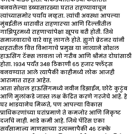
बनवलेल्या डब्यासारख्या घरात राहण्यावाचून
त्यांच्यासमोर पर्याय नव्हता. त्यांची अवस्था आपल्या
मुंबईतील धारावीत राहणारऱ्या आणि दिल्लीतील
गाझिपूरमध्ये राहणाऱ्यांपेक्षा खूपच बरी होती. तिथे
समाजवादाचे वारे वाहू लागले होते. ह्युगो ब्रेटनर यांनी
शहरातील वित्त विभागाचे प्रमुख या नात्याने सोशल
हाऊसिंग टॅक्स लावला जो गरीब आणि श्रीमंत दोघांसाठी
होता. १९३४ पर्यंत ३४८ ठिकाणी ६५ हजार फ्लॅट्स
बनवण्यात आले त्यापैकी काहीमध्ये लोक आजही
आरामात राहत आहेत.
आता सोशल हाऊसिंगमध्ये नवीन डिझाईन, छोटे कुटुंब
आणि मुलांकडे जास्त लक्ष केंद्रित करणे गरजेचे आहे. हे
घर भाडयानेच मिळते, पण आपल्या विकास
प्राधिकरणांच्या घरांप्रमाणे ते कमजोर आणि निकृष्ट
दर्जाचे नाही. भाडे कमी आहे. जिथे पॅरिस एका
सर्वसामान्य माणसाच्या उत्पन्नापैकी ४६ टक्के