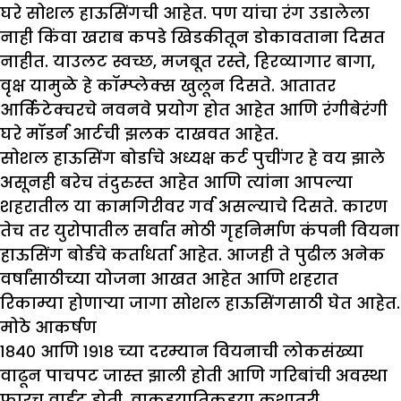
घरे सोशल हाऊसिंगची आहेत. पण यांचा रंग उडालेला
नाही किंवा खराब कपडे खिडकीतून डोकावताना दिसत
नाहीत. याउलट स्वच्छ, मजबूत रस्ते, हिरव्यागार बागा,
वृक्ष यामुळे हे कॉम्प्लेक्स खुलून दिसते. आतातर
आर्किटेक्चरचे नवनवे प्रयोग होत आहेत आणि रंगीबेरंगी
घरे मॉडर्न आर्टची झलक दाखवत आहेत.
सोशल हाऊसिंग बोर्डाचे अध्यक्ष कर्ट पुचींगर हे वय झाले
असूनही बरेच तंदुरुस्त आहेत आणि त्यांना आपल्या
शहरातील या कामगिरीवर गर्व असल्याचे दिसते. कारण
तेच तर युरोपातील सर्वात मोठी गृहनिर्माण कंपनी वियना
हाऊसिंग बोर्डचे कर्ताधर्ता आहेत. आजही ते पुढील अनेक
वर्षांसाठीच्या योजना आखत आहेत आणि शहरात
रिकाम्या होणाऱ्या जागा सोशल हाऊसिंगसाठी घेत आहेत.
मोठे आकर्षण
१८४० आणि १९१८ च्या दरम्यान वियनाची लोकसंख्या
वाढून पाचपट जास्त झाली होती आणि गरिबांची अवस्था
फारच वाईट होती. वाकडयातिकडया कशातरी