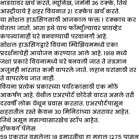
भाडयावर खर्च करते, म्यूनिख, जर्मनी ३६ टक्के, तिथे
आस्ट्रीयाचे हे शहर वियनात २१ टक्केच खर्च करते.
या सोशल हाऊसिंगसाठी आजकाल फक्त १ टक्काच कर
घेतला जातो. आता इथे याच फॉर्म्युल्यावर प्रायव्हेट
कंपन्यांनाही घरे बनवण्याची परवानगी आहे.
सोशल हाऊसिंगद्वारे वियना म्यिझियममध्ये एका
प्रदर्शनाचेही आयोजन करण्यात आले आहे. १९१८ मध्ये
जशा प्रकारे वियनामध्ये घरे बनवली जात ते तंत्रज्ञान
अजूनही भारतात कमी वापरले जाते. लहान घरांसाठी तर
ते वापरलेच जात नाही.
वियना प्रत्येक प्रकारच्या पर्यटकासाठी एक मोठे
आकर्षण आहे. येथील एअरपोर्ट छोटेसे वाटत असले तरी
दरवर्षी लोक येथून प्रवास करतात. एअरपोर्टपासून
शहरातील रस्ते केवळ ३० मिनिटांच्या अंतरावर आहेत.
जिथे असून नसल्यासारखेच स्टॉप आहेत.
हॉफबर्ग पॅलेस
५९ एकरात वसलेला १८ इमारतींचा हा महाल १२७५ पासून