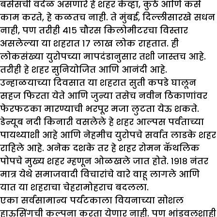
बसेसची वर्दळ असणारे हे शहर केव्हा, कुठे आणि कसे
काम करते, हे कळतच नाही. ते मुंबई, दिल्लीसारखे सधन
नाही, पण तरीही ४१५ चौरस किलोमीटरचा विस्तार
असलेल्या या शहरात १७ लाख लोक राहतात. ही
लोकसंख्या युरोपच्या मापदंडानुसार तशी जास्तच आहे.
तरीही हे शहर सुनियोजित आणि आनंदी आहे.
उन्हाळयाच्या दिवसात या शहरात सुती कपडे घालून
सहज फिरता येते आणि जुन्या तसेच नवीन ठिकाणांवर
फेरफटका मारण्याची भरपूर मजा लुटता येऊ शकते.
डेन्यूब नदी किनारी वसलेले हे शहर आल्पस पर्वताच्या
पायथ्याशी आहे आणि नेहमीच युरोपचे सर्वात लाडके शहर
राहिले आहे. अनेक दशके तर हे शहर रोमन कॅथलिक
पोपचे मुख्य शहर म्हणून ओळखले जात होते. १९१८ नंतर
मात्र येथे समाजवादी विचारांचे वारे वाहू लागले आणि
यात या शहराचा चेहरामोहराच बदलला.
एका सर्वसामान्य पर्यटकाला वियनाच्या सोशल
हाऊसिंगची कल्पना करता येणार नाही. पण भांडवलशाही