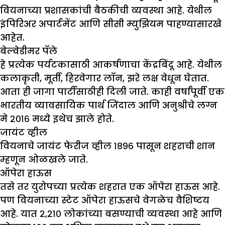
वियनाच्या प्रशासकांची बैठकीची व्यवस्था आहे. येथील
इंपिरिअर अपार्टमेंट आणि सीसी म्युझियम पाहण्यासारखे
आहेत.
बेल्वेडीमर पॅले
हे प्रत्येक पर्यटकासाठी आकर्षणाचा केंद्रबिंदू आहे. येथील
कलाकृती, मूर्ती, हिरवेगार लॉन, झरे लक्ष वेधून घेतात.
आता ही जागा पार्टीसाठीही दिली जाते. काही वर्षांपूर्वी एक
भारतीय व्यावसायिक पार्थ जिंदाल आणि अनुश्रीचे लग्न
मे २०१६ मध्ये इथेच झाले होते.
जायंट व्हील
वियनाचे जायंट फेरीज व्हील १८९६ पासून शहराची शान
म्हणून ओळखले जाते.
ऑपेरा हाऊस
तसे तर युरोपच्या प्रत्येक शहरात एक ऑपेरा हाऊस आहे.
पण वियनाच्या स्टेट ऑपेरा हाऊसचे वेगळेच वैशिष्टय
आहे. यात २,२१० लोकांच्या बसण्याची व्यवस्था आहे आणि