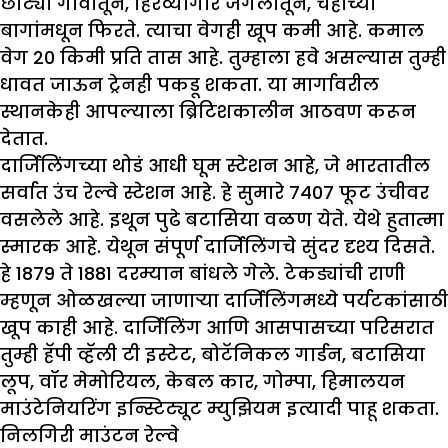
छोट्या गावातून, हिरव्यागार जंगलातून, चहाच्या
बागांमधून फिरते. त्याचा वेगही खूप कमी आहे. कमाल
वेग 20 किमी प्रति तास आहे. तुम्हाला हवे असल्यास तुम्ही
धावत जाऊन ट्रेनही पकडू शकता. या मार्गावरील
स्थानकेही आपल्याला ब्रिटिशकालीन आठवण करून
देतात.
दार्जिलिंगच्या थोडं आधी घूम स्टेशन आहे, जे भारतातील
सर्वात उंच रेल्वे स्टेशन आहे. हे सुमारे 7407 फूट उंचीवर
वसलेले आहे. इथून पुढे बटासिया वळण येते. येथे हुतात्मा
स्मारक आहे. येथून संपूर्ण दार्जिलिंगचे सुंदर दृश्य दिसते.
हे 1879 ते 1881 दरम्यान बांधले गेले. टेकड्यांची राणी
म्हणून ओळखल्या जाणाऱ्या दार्जिलिंगमध्ये पर्यटकांसाठी
खूप काही आहे. दार्जिलिंग आणि आसपासच्या परिसरात
तुम्ही हॅपी व्हॅली टी इस्टेट, बोटॅनिकल गार्डन, बटासिया
लूप, वॉर मेमोरियल, केबल कार, गोम्पा, हिमालयन
माउंटेनियरिंग इन्स्टिट्यूट म्युझियम इत्यादी पाहू शकता.
निलगिरी माउंटन रेल्वे