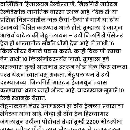
दार्जिलिंग हिमालयन रेल्वेप्रमाणे, निलगिरी माउंटन
रेल्वेदेखील जागतिक वारसा स्थळ आहे. ‘दिल से’ या
प्रसिद्ध चित्रपटातील ‘चल छैयां-छैयां’ हे गाणे या टॉय
ट्रेनमध्ये चित्रित करण्यात आले होते. तुम्हाला हे जाणून
आश्चर्य वाटेल की मेट्टुपलायम – उटी निलगिरी पॅसेंजर
ट्रेन ही भारतातील सर्वात धीमी ट्रेन आहे. ते ताशी 16
किलोमीटर वेगाने प्रवास करते. काही ठिकाणी त्याचा
वेग ताशी 10 किलोमीटरपर्यंत जातो. तुम्हाला हवे
असल्यास तुम्ही आरामात उतरून थोडा वेळ फिरू शकता,
परत येऊन त्यात बसू शकता. मेट्टुपलायम ते उटी
दरम्यानच्या निलगिरी माउंटन ट्रेनमधून प्रवास
करण्याचा थरार काही औरच आहे. यादरम्यान सुमारे 10
रेल्वे स्थानके येतात.
मेट्टुपालयम नंतर उगमंडलम हा टॉय ट्रेनच्या प्रवासाचा
शेवटचा थांबा आहे. जेव्हा ही टॉय ट्रेन हिरव्यागार
जंगलातून उटीला पोहोचते तेव्हा तुम्ही 2200 मीटरपेक्षा
जास्त उंचीवर पोहोचलात. मेट्टुपालयम ते उदगमंडलम