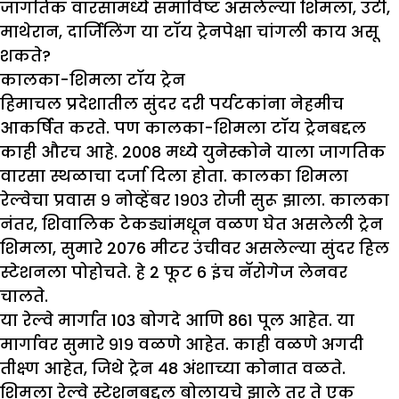
जागतिक वारसामध्ये समाविष्ट असलेल्या शिमला, उटी,
माथेरान, दार्जिलिंग या टॉय ट्रेनपेक्षा चांगली काय असू
शकते?
कालका-शिमला टॉय ट्रेन
हिमाचल प्रदेशातील सुंदर दरी पर्यटकांना नेहमीच
आकर्षित करते. पण कालका-शिमला टॉय ट्रेनबद्दल
काही औरच आहे. 2008 मध्ये युनेस्कोने याला जागतिक
वारसा स्थळाचा दर्जा दिला होता. कालका शिमला
रेल्वेचा प्रवास ९ नोव्हेंबर १९०३ रोजी सुरू झाला. कालका
नंतर, शिवालिक टेकड्यांमधून वळण घेत असलेली ट्रेन
शिमला, सुमारे 2076 मीटर उंचीवर असलेल्या सुंदर हिल
स्टेशनला पोहोचते. हे 2 फूट 6 इंच नॅरोगेज लेनवर
चालते.
या रेल्वे मार्गात 103 बोगदे आणि 861 पूल आहेत. या
मार्गावर सुमारे ९१९ वळणे आहेत. काही वळणे अगदी
तीक्ष्ण आहेत, जिथे ट्रेन 48 अंशाच्या कोनात वळते.
शिमला रेल्वे स्टेशनबद्दल बोलायचे झाले तर ते एक