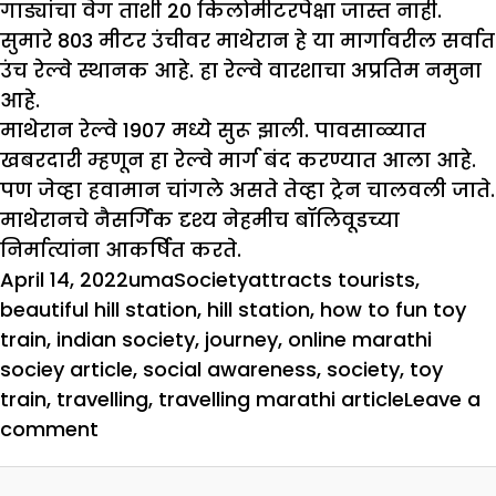
गाड्यांचा वेग ताशी 20 किलोमीटरपेक्षा जास्त नाही.
सुमारे 803 मीटर उंचीवर माथेरान हे या मार्गावरील सर्वात
उंच रेल्वे स्थानक आहे. हा रेल्वे वारशाचा अप्रतिम नमुना
आहे.
माथेरान रेल्वे 1907 मध्ये सुरू झाली. पावसाळ्यात
खबरदारी म्हणून हा रेल्वे मार्ग बंद करण्यात आला आहे.
पण जेव्हा हवामान चांगले असते तेव्हा ट्रेन चालवली जाते.
माथेरानचे नैसर्गिक दृश्य नेहमीच बॉलिवूडच्या
निर्मात्यांना आकर्षित करते.
Posted
Author
Categories
Tags
April 14, 2022
uma
Society
attracts tourists
,
on
beautiful hill station
,
hill station
,
how to fun toy
train
,
indian society
,
journey
,
online marathi
sociey article
,
social awareness
,
society
,
toy
train
,
travelling
,
travelling marathi article
Leave a
on
comment
चला
खेळण्यांच्या