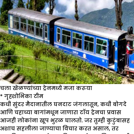
चला खेळण्यांच्या ट्रेनमध्ये मजा करूया
*
गृहशो
भिका
टीम
कधी सुंदर मैदानातील घनदाट जंगलातून, कधी बोगदे
आणि चहाच्या बागांमधून जाणारा टॉय ट्रेनचा प्रवास
आजही लोकांना खूप भुरळ घालतो. जर तुम्ही कुटुंबासह
अशाच सहलीला जाण्याचा विचार करत असाल, तर