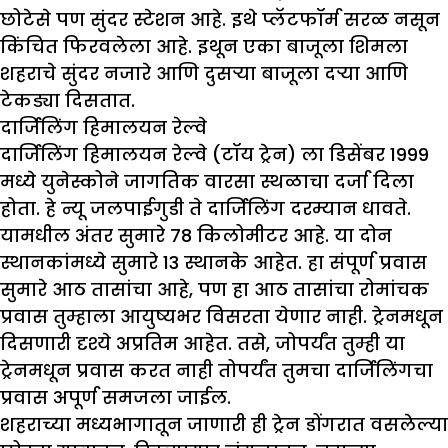
छोटेसे पण सुंदर स्टेशन आहे. इथे प्लॅटफॉर्म सरळ नसून
किंचित फिरवलेला आहे. इथून एका बाजूला शिमला
शहराचे सुंदर नजारे आणि दुसऱ्या बाजूला दऱ्या आणि
टेकड्या दिसतात.
दार्जिलिंग हिमालयन रेल्वे
दार्जिलिंग हिमालयन रेल्वे (टॉय ट्रेन) ला डिसेंबर 1999
मध्ये युनेस्कोने जागतिक वारसा स्थळाचा दर्जा दिला
होता. हे न्यू जलपाईगुडी ते दार्जिलिंग दरम्यान धावते.
यामधील अंतर सुमारे 78 किलोमीटर आहे. या दोन
स्थानकांमध्ये सुमारे 13 स्थानके आहेत. हा संपूर्ण प्रवास
सुमारे आठ तासांचा आहे, पण हा आठ तासांचा रोमांचक
प्रवास तुम्हाला आयुष्यभर विसरता येणार नाही. ट्रेनमधून
दिसणारी दृश्ये अप्रतिम आहेत. तसे, जोपर्यंत तुम्ही या
ट्रेनमधून प्रवास करत नाही तोपर्यंत तुमचा दार्जिलिंगचा
प्रवास अपूर्ण समजला जाईल.
शहराच्या मध्यभागातून जाणारी ही ट्रेन डोंगरात वसलेल्या