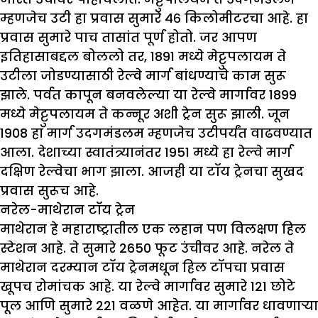
म्हणजेच उटी हा प्रवास सुमारे ४६ किलोमीटरचा आहे. हा
प्रवास सुमारे पाच तासांत पूर्ण होतो. जर आपण
इतिहासाबद्दल बोललो तर, 1891 मध्ये मेट्टुपलायम ते
उटीला जोडण्यासाठी रेल्वे मार्ग बांधण्याचे काम सुरू
झाले. पर्वत कापून बनवलेल्या या रेल्वे मार्गावर 1899
मध्ये मेट्टुपलायम ते कन्नूर अशी ट्रेन सुरू झाली. जून
1908 हा मार्ग उदगमंडलम म्हणजेच उटीपर्यंत वाढवण्यात
आला. देशाच्या स्वातंत्र्यानंतर 1951 मध्ये हा रेल्वे मार्ग
दक्षिण रेल्वेचा भाग झाला. आजही या टॉय ट्रेनचा सुखद
प्रवास सुरूच आहे.
नरेल-माथेरान टॉय ट्रेन
माथेरान हे महाराष्ट्रातील एक लहान पण विलक्षण हिल
स्टेशन आहे. ते सुमारे 2650 फूट उंचीवर आहे. नरेल ते
माथेरान दरम्यान टॉय ट्रेनमधून हिल टॉपचा प्रवास
खूपच रोमांचक आहे. या रेल्वे मार्गावर सुमारे 121 छोटे
पूल आणि सुमारे 221 वळणे आहेत. या मार्गावर धावणाऱ्या