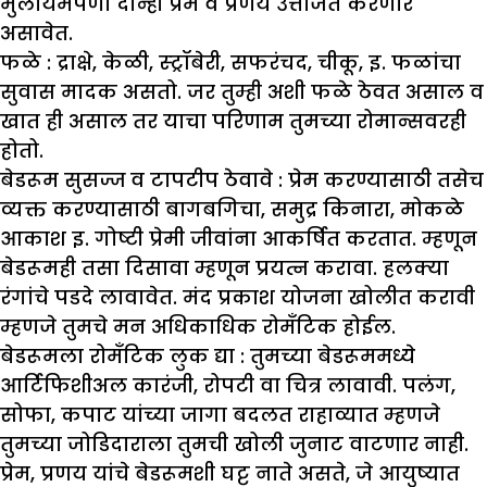
मुलायमपणा दोन्ही प्रेम व प्रणय उत्तेजित करणारे
असावेत.
फळे :
द्राक्षे, केळी, स्ट्रॉबेरी, सफरंचद, चीकू, इ. फळांचा
सुवास मादक असतो. जर तुम्ही अशी फळे ठेवत असाल व
खात ही असाल तर याचा परिणाम तुमच्या रोमान्सवरही
होतो.
बेडरूम सुसज्ज व टापटीप ठेवावे :
प्रेम करण्यासाठी तसेच
व्यक्त करण्यासाठी बागबगिचा, समुद्र किनारा, मोकळे
आकाश इ. गोष्टी प्रेमी जीवांना आकर्षित करतात. म्हणून
बेडरूमही तसा दिसावा म्हणून प्रयत्न करावा. हलक्या
रंगांचे पडदे लावावेत. मंद प्रकाश योजना खोलीत करावी
म्हणजे तुमचे मन अधिकाधिक रोमँटिक होईल.
बेडरूमला रोमँटिक लुक द्या :
तुमच्या बेडरूममध्ये
आर्टिफिशीअल कारंजी, रोपटी वा चित्र लावावी. पलंग,
सोफा, कपाट यांच्या जागा बदलत राहाव्यात म्हणजे
तुमच्या जोडिदाराला तुमची खोली जुनाट वाटणार नाही.
प्रेम, प्रणय यांचे बेडरूमशी घट्ट नाते असते, जे आयुष्यात