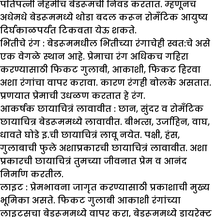
पतिपत्नी नेहमीच बेडरूमची निवड करतात. म्हणूनच
अधेमधे बेडरूममध्ये थोडा बदल करून रोमँटिक आयुष्य
दिर्घकाळपर्यंत टिकवता येऊ शकते.
भिंतीचे रंग :
बेडरूममधील भिंतीच्या रंगाचेही स्वत:चे असे
एक वेगळे स्थान आहे. प्रेमाचा रंग अधिकच गहिरा
करण्यासाठी फिकट गुलाबी, आकाशी, फिकट हिरवा
अशा रंगांचा वापर करावा. कारण रंगही बोलके असतात.
प्रणयात प्रेमाची उधळण करतात हे रंग.
आकर्षक छायाचित्रं लावावीत :
छान, सुंदर व रोमँटिक
छायाचित्र बेडरूममध्ये लावावीत. बीभत्स, उर्जाहिन, वाघ,
धावते घोडे इ.ची छायाचित्रं लावू नयेत. पक्षी, हंस,
गुलाबाची फुले अशाप्रकारची छायाचित्रं लावावीत. अशा
प्रकारची छायाचित्रं तुमच्या जीवनात प्रेम व आनंद
निर्माण करतील.
लाइट :
प्रेमभावना जागृत करण्यासाठी प्रकाशाची मुख्य
भूमिका असते. फिकट गुलाबी आकाशी रंगांच्या
लाइट्सचा बेडरूममध्ये वापर करा, बेडरूममध्ये डायरेक्ट