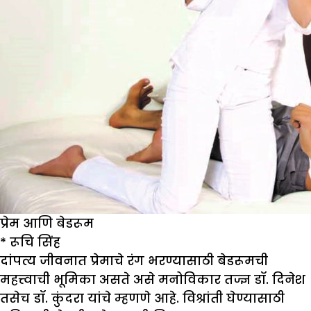
प्रेम आणि बेडरूम
*
रूचि सिंह
दांपत्य जीवनात प्रेमाचे रंग भरण्यासाठी बेडरूमची
महत्त्वाची भूमिका असते असे मनोविकार तज्ज्ञ डॉ. दिनेश
तसेच डॉ. कुंदरा यांचे म्हणणे आहे. विश्रांती घेण्यासाठी