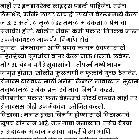
नाही तर इनडायरेक्ट लाइट्स पडली पाहिजेच. तसेच
लॅम्पशेड, कॉर्नर लाइट याचाही उपयोग बेडरूममध्ये केला
जाऊ शकतो. यामुळे बेडरूममध्ये मादकता व प्रेमाचा
समावेश होतो. खोलीत जेवढा कमी प्रकाश तितकंच जास्त
एकमेकांबद्दल आकर्षण निर्माण होतं.
सुवास :
प्रेमभावना आणि प्रणय कायम ठेवण्यासाठी
तऱ्हेतऱ्हेच्या सुंगधांचा वापर केला जाऊ शकतो. लवेंडर,
मोगरा, चंदन वगैरे सुवासांनी पतीपत्नीमध्ये भावना
जागृत होतात. खोलीत फुलदाणी व फुलांचे गुच्छ ठेवावेत.
रोमान्स वाढवण्यासाठी अरोमा कॅन्डल लावाव्यात. सुवास
मनुष्यामध्ये अनेक प्रकारचे भाव निर्माण करते.
मेणबत्तीचा प्रकाश फक्त बेडरूमचं सौंदर्य वाढवत नाही तर
रोमान्ससाठीही एकमेकांना उत्तेजित करतो.
बिछाना :
मनात इच्छा निर्माण होण्यासाठी बिछान्याचे
खूपच योगदान आहे. मऊ गाद्या नसाव्यात. तसेच बेडचा
त्रासदायक आवाज नसावा. चादरींचे रंग आणि