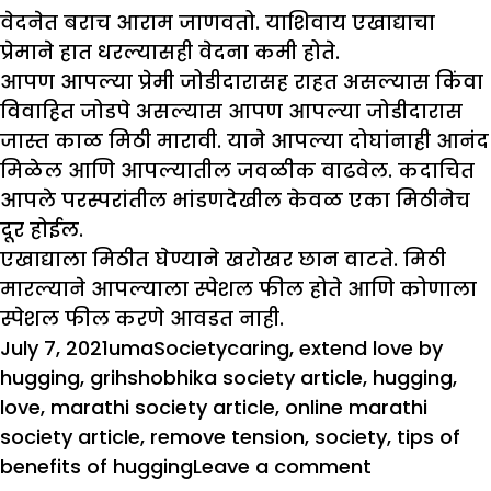
वेदनेत बराच आराम जाणवतो. याशिवाय एखाद्याचा
प्रेमाने हात धरल्यासही वेदना कमी होते.
आपण आपल्या प्रेमी जोडीदारासह राहत असल्यास किंवा
विवाहित जोडपे असल्यास आपण आपल्या जोडीदारास
जास्त काळ मिठी मारावी. याने आपल्या दोघांनाही आनंद
मिळेल आणि आपल्यातील जवळीक वाढवेल. कदाचित
आपले परस्परांतील भांडणदेखील केवळ एका मिठीनेच
दूर होईल.
एखाद्याला मिठीत घेण्याने खरोखर छान वाटते. मिठी
मारल्याने आपल्याला स्पेशल फील होते आणि कोणाला
स्पेशल फील करणे आवडत नाही.
Posted
Author
Categories
Tags
July 7, 2021
uma
Society
caring
,
extend love by
on
hugging
,
grihshobhika society article
,
hugging
,
love
,
marathi society article
,
online marathi
society article
,
remove tension
,
society
,
tips of
on
benefits of hugging
Leave a comment