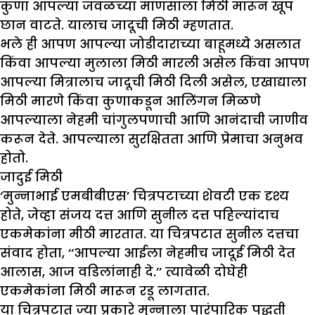
कुणा आपल्या जवळच्या माणसाला मिठी मारून खूप
छान वाटते. यालाच जादूची मिठी म्हणतात.
भले ही आपण आपल्या जोडीदाराच्या बाहूमध्ये असलात
किंवा आपल्या मुलाला मिठी मारली असेल किंवा आपण
आपल्या मित्रालाच जादूची मिठी दिली असेल, एखाद्याला
मिठी मारणे किंवा कुणाकडून आलिंगन मिळणे
आपल्याला नेहमी चांगुलपणाची आणि आनंदाची जाणीव
करून देते. आपल्याला सुरक्षितता आणि प्रेमाचा अनुभव
होतो.
जादुई मिठी
‘मुन्नाभाई एमबीबीएस’ चित्रपटाच्या शेवटी एक दृश्य
होते, जेव्हा संजय दत्त आणि सुनील दत्त पहिल्यांदाच
एकमेकांना मीठी मारतात. या चित्रपटात सुनील दत्तचा
संवाद होता, ‘‘आपल्या आईला नेहमीच जादूई मिठी देत
आलास, आज वडिलांनाही दे.’’ त्यावेळी दोघेही
एकमेकांना मिठी मारून रडू लागतात.
या चित्रपटात ज्या प्रकारे मुन्नाला पारंपारिक पद्धती