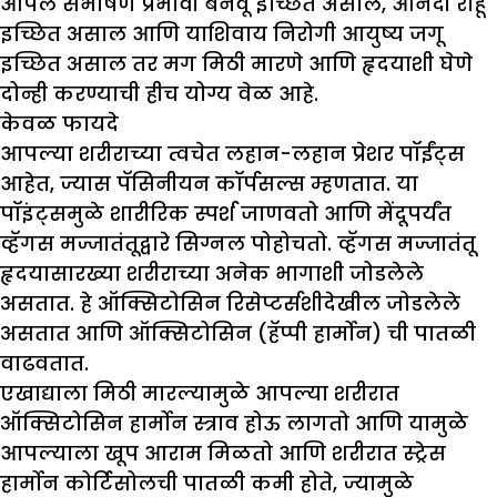
आपले संभाषण प्रभावी बनवू इच्छित असाल, आनंदी राहू
इच्छित असाल आणि याशिवाय निरोगी आयुष्य जगू
इच्छित असाल तर मग मिठी मारणे आणि हृदयाशी घेणे
दोन्ही करण्याची हीच योग्य वेळ आहे.
केवळ फायदे
आपल्या शरीराच्या त्वचेत लहान-लहान प्रेशर पॉईंट्स
आहेत, ज्यास पॅसिनीयन कॉर्पसल्स म्हणतात. या
पॉइंट्समुळे शारीरिक स्पर्श जाणवतो आणि मेंदूपर्यंत
व्हॅगस मज्जातंतूद्वारे सिग्नल पोहोचतो. व्हॅगस मज्जातंतू
हृदयासारख्या शरीराच्या अनेक भागाशी जोडलेले
असतात. हे ऑक्सिटोसिन रिसेप्टर्सशीदेखील जोडलेले
असतात आणि ऑक्सिटोसिन (हॅप्पी हार्मोन) ची पातळी
वाढवतात.
एखाद्याला मिठी मारल्यामुळे आपल्या शरीरात
ऑक्सिटोसिन हार्मोन स्त्राव होऊ लागतो आणि यामुळे
आपल्याला खूप आराम मिळतो आणि शरीरात स्ट्रेस
हार्मोन कोर्टिसोलची पातळी कमी होते, ज्यामुळे