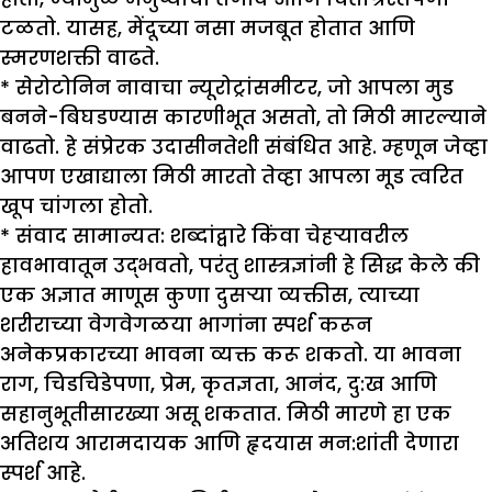
टळतो. यासह, मेंदूच्या नसा मजबूत होतात आणि
स्मरणशक्ती वाढते.
* सेरोटोनिन नावाचा न्यूरोट्रांसमीटर, जो आपला मुड
बनने-बिघडण्यास कारणीभूत असतो, तो मिठी मारल्याने
वाढतो. हे संप्रेरक उदासीनतेशी संबंधित आहे. म्हणून जेव्हा
आपण एखाद्याला मिठी मारतो तेव्हा आपला मूड त्वरित
खूप चांगला होतो.
* संवाद सामान्यत: शब्दांद्वारे किंवा चेहऱ्यावरील
हावभावातून उद्भवतो, परंतु शास्त्रज्ञांनी हे सिद्ध केले की
एक अज्ञात माणूस कुणा दुसऱ्या व्यक्तीस, त्याच्या
शरीराच्या वेगवेगळया भागांना स्पर्श करून
अनेकप्रकारच्या भावना व्यक्त करू शकतो. या भावना
राग, चिडचिडेपणा, प्रेम, कृतज्ञता, आनंद, दु:ख आणि
सहानुभूतीसारख्या असू शकतात. मिठी मारणे हा एक
अतिशय आरामदायक आणि हृदयास मन:शांती देणारा
स्पर्श आहे.