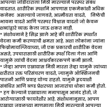
आपल्या जोडीदाराला मिठी मारल्याने परस्पर संबंध
वाढतात. शारीरिक स्पर्शाने आपणास एकमेकांशी अधिक
कनेक्ट असल्याचे जाणवते, आत्मीयता वाढते, निष्ठेची
भावना वाढते आणि परस्पर विश्वास वाढतो जो केवळ
शब्दांद्वारे व्यक्त केला जाऊ शकत नाही.
* संशोधनाने हे सिद्ध झाले आहे की शारीरिक स्पर्शात
वेदना कमी करण्याची क्षमता आहे. अशा लोकांना ज्यांना
फिब्रोमायल्जियाच्या, जी एक प्रकारची शारीरिक वेदना
असते, उपचारासाठी शारीरिक स्पर्श दिला गेला आणि
यामुळे त्यांची वेदना आश्चर्यकारकपणे कमी झाली.
* जेव्हा आपण एखाद्यास मिठी मारता तेव्हा यामुळे त्यांच्या
शरीरात रक्त परिसंचरण वाढते, ज्यामुळे ऑक्सिजनची
पातळी आणि प्रवाह योग्य राहतो. यामुळे हृदयाशी
संबंधित आणि ब्लड प्रेशरच्या आजारांचा धोका कमी होतो.
* हग केल्याने एखाद्याला मनापासून आनंद होतो, जे
आरोग्यासाठी फायदेशीर आहे. संशोधनानुसार, आपण
एखाद्या जवळच्या माणसाला मिठी मारल्याने आपल्या