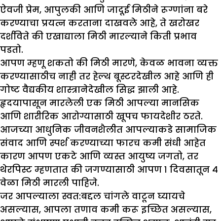
ऐवजी प्रेम, आपुलकी आणि जादूई मिठीने रूग्णांना बरे
करण्याचा प्रयत्न करताना दाखवले आहे, ते खरोखर
दर्शविते की एखाद्याला मिठी मारल्याने किती प्रभाव
पडतो.
आपण म्हणू शकतो की मिठी मारणे, केवळ भावना व्यक्त
करण्यासाठीच नाही तर हेल्थ बूस्टरदेखील आहे आणि ही
गोष्ट वैद्यकीय शास्त्रानेदेखील सिद्ध झाली आहे.
हृदयापासून मारलेली एक मिठी आपल्या मानसिक
आणि शारीरिक आरोग्यासाठी खूपच फायदेशीर ठरते.
आजच्या आधुनिक जीवनशैलीत आपल्याकडे सामाजिक
संवाद आणि स्पर्श करण्याच्या फारच कमी संधी आहेत
कारण आपण एकटे आणि व्यस्त आयुष्य जगतो, तर
थेरपिस्ट म्हणतात की जगण्यासाठी आपण १ दिवसातून ४
वेळा मिठी मारली पाहिजे.
जर आपल्याला स्वत:बद्दल चांगले वाटून घ्यायचे
असल्यास, आपला तणाव कमी करू इच्छित असल्यास,