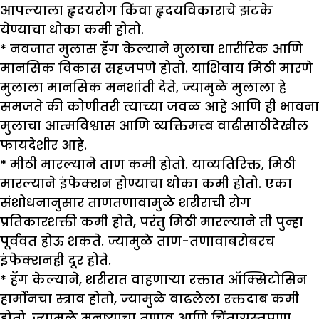
आपल्याला हृदयरोग किंवा हृदयविकाराचे झटके
येण्याचा धोका कमी होतो.
* नवजात मुलास हॅग केल्याने मुलाचा शारीरिक आणि
मानसिक विकास सहजपणे होतो. याशिवाय मिठी मारणे
मुलाला मानसिक मनशांती देते, ज्यामुळे मुलाला हे
समजते की कोणीतरी त्याच्या जवळ आहे आणि ही भावना
मुलाचा आत्मविश्वास आणि व्यक्तिमत्त्व वाढीसाठीदेखील
फायदेशीर आहे.
* मीठी मारल्याने ताण कमी होतो. याव्यतिरिक्त, मिठी
मारल्याने इंफेक्शन होण्याचा धोका कमी होतो. एका
संशोधनानुसार ताणतणावामुळे शरीराची रोग
प्रतिकारशक्ती कमी होते, परंतु मिठी मारल्याने ती पुन्हा
पूर्ववत होऊ शकते. ज्यामुळे ताण-तणावाबरोबरच
इंफेक्शनही दूर होते.
* हॅग केल्याने, शरीरात वाहणाऱ्या रक्तात ऑक्सिटोसिन
हार्मोनचा स्त्राव होतो, ज्यामुळे वाढलेला रक्तदाब कमी
होतो, ज्यामुळे मनुष्याचा तणाव आणि चिंताग्रस्तपणा