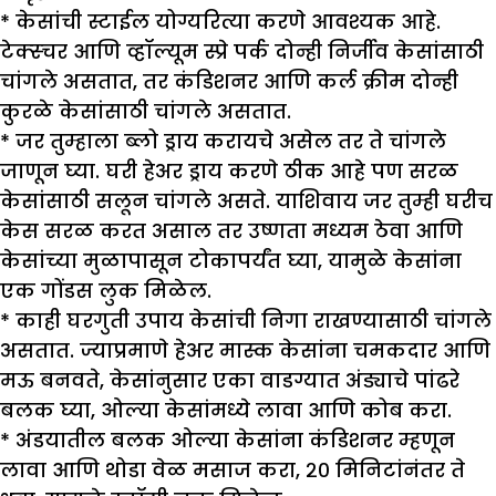
* केसांची स्टाईल योग्यरित्या करणे आवश्यक आहे.
टेक्स्चर आणि व्हॉल्यूम स्प्रे पर्क दोन्ही निर्जीव केसांसाठी
चांगले असतात, तर कंडिशनर आणि कर्ल क्रीम दोन्ही
कुरळे केसांसाठी चांगले असतात.
* जर तुम्हाला ब्लो ड्राय करायचे असेल तर ते चांगले
जाणून घ्या. घरी हेअर ड्राय करणे ठीक आहे पण सरळ
केसांसाठी सलून चांगले असते. याशिवाय जर तुम्ही घरीच
केस सरळ करत असाल तर उष्णता मध्यम ठेवा आणि
केसांच्या मुळापासून टोकापर्यंत घ्या, यामुळे केसांना
एक गोंडस लुक मिळेल.
* काही घरगुती उपाय केसांची निगा राखण्यासाठी चांगले
असतात. ज्याप्रमाणे हेअर मास्क केसांना चमकदार आणि
मऊ बनवते, केसांनुसार एका वाडग्यात अंड्याचे पांढरे
बलक घ्या, ओल्या केसांमध्ये लावा आणि कोब करा.
* अंडयातील बलक ओल्या केसांना कंडिशनर म्हणून
लावा आणि थोडा वेळ मसाज करा, २० मिनिटांनंतर ते