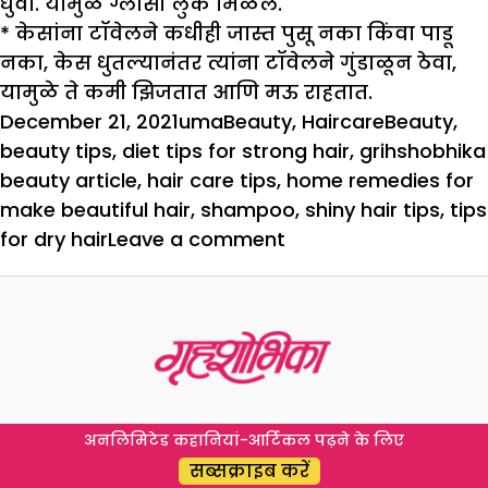
धुवा. यामुळे ग्लॉसी लुक मिळेल.
* केसांना टॉवेलने कधीही जास्त पुसू नका किंवा पाडू
नका, केस धुतल्यानंतर त्यांना टॉवेलने गुंडाळून ठेवा,
यामुळे ते कमी झिजतात आणि मऊ राहतात.
Posted
Author
Categories
Tags
December 21, 2021
uma
Beauty
,
Haircare
Beauty
,
on
beauty tips
,
diet tips for strong hair
,
grihshobhika
beauty article
,
hair care tips
,
home remedies for
make beautiful hair
,
shampoo
,
shiny hair tips
,
tips
on
for dry hair
Leave a comment
केस
सुंदर
बनवण्यासाठी
टीप्स
अनलिमिटेड कहानियां-आर्टिकल पढ़ने के लिए
सब्सक्राइब करें