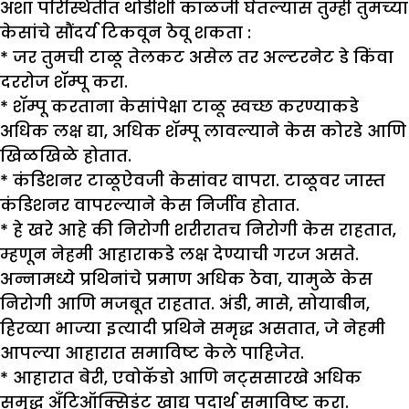
अशा परिस्थितीत थोडीशी काळजी घेतल्यास तुम्ही तुमच्या
केसांचे सौंदर्य टिकवून ठेवू शकता :
* जर तुमची टाळू तेलकट असेल तर अल्टरनेट डे किंवा
दररोज शॅम्पू करा.
* शॅम्पू करताना केसांपेक्षा टाळू स्वच्छ करण्याकडे
अधिक लक्ष द्या, अधिक शॅम्पू लावल्याने केस कोरडे आणि
खिळखिळे होतात.
* कंडिशनर टाळूऐवजी केसांवर वापरा. टाळूवर जास्त
कंडिशनर वापरल्याने केस निर्जीव होतात.
* हे खरे आहे की निरोगी शरीरातच निरोगी केस राहतात,
म्हणून नेहमी आहाराकडे लक्ष देण्याची गरज असते.
अन्नामध्ये प्रथिनांचे प्रमाण अधिक ठेवा, यामुळे केस
निरोगी आणि मजबूत राहतात. अंडी, मासे, सोयाबीन,
हिरव्या भाज्या इत्यादी प्रथिने समृद्ध असतात, जे नेहमी
आपल्या आहारात समाविष्ट केले पाहिजेत.
* आहारात बेरी, एवोकॅडो आणि नट्ससारखे अधिक
समृद्ध अँटिऑक्सिडंट खाद्य पदार्थ समाविष्ट करा.