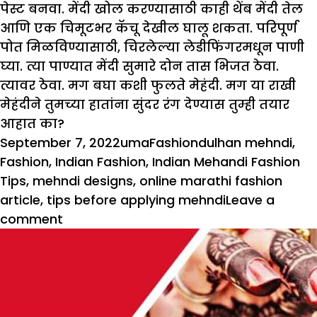
पेस्ट बनवा. मेंदी खोल करण्यासाठी काही थेंब मेंदी तेल
आणि एक चिमूटभर कॅचू देखील घालू शकता. परिपूर्ण
पोत मिळविण्यासाठी, चिरलेल्या लेडीफिंगरमधून पाणी
घ्या. त्या पाण्यात मेंदी सुमारे दोन तास भिजत ठेवा.
त्यावर ठेवा. मग बघा कशी फुलते मेहंदी. मग या राखी
मेहंदीने तुमच्या हातांना सुंदर रंग देण्यास तुम्ही तयार
आहात का?
Posted
Author
Categories
Tags
September 7, 2022
uma
Fashion
dulhan mehndi
,
on
Fashion
,
Indian Fashion
,
Indian Mehandi Fashion
Tips
,
mehndi designs
,
online marathi fashion
article
,
tips before applying mehndi
Leave a
on
comment
ही
साधी
मेहंदी
डिझाइन
वापरून