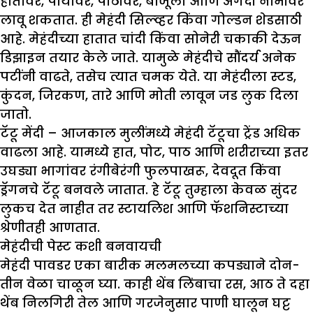
हातावर, पायावर, पाठीवर, बाजूला आणि अगदी नाभीवर
लावू शकतात. ही मेहंदी सिल्व्हर किंवा गोल्डन शेडसाठी
आहे. मेहंदीच्या हातात चांदी किंवा सोनेरी चकाकी देऊन
डिझाइन तयार केले जाते. यामुळे मेहंदीचे सौंदर्य अनेक
पटींनी वाढते, तसेच त्यात चमक येते. या मेहंदीला स्टड,
कुंदन, जिरकण, तारे आणि मोती लावून जड लुक दिला
जातो.
टॅटू मेंदी
–
आजकाल मुलींमध्ये मेहंदी टॅटूचा ट्रेंड अधिक
वाढला आहे. यामध्ये हात, पोट, पाठ आणि शरीराच्या इतर
उघड्या भागांवर रंगीबेरंगी फुलपाखरू, देवदूत किंवा
ड्रॅगनचे टॅटू बनवले जातात. हे टॅटू तुम्हाला केवळ सुंदर
लुकच देत नाहीत तर स्टायलिश आणि फॅशनिस्टाच्या
श्रेणीतही आणतात.
मेहंदीची पेस्ट कशी बनवायची
मेहंदी पावडर एका बारीक मलमलच्या कपड्याने दोन-
तीन वेळा चाळून घ्या. काही थेंब लिंबाचा रस, आठ ते दहा
थेंब निलगिरी तेल आणि गरजेनुसार पाणी घालून घट्ट