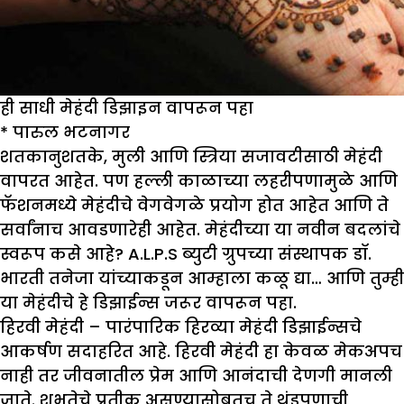
ही साधी मेहंदी डिझाइन वापरून पहा
*
पारुल भटनागर
शतकानुशतके, मुली आणि स्त्रिया सजावटीसाठी मेहंदी
वापरत आहेत. पण हल्ली काळाच्या लहरीपणामुळे आणि
फॅशनमध्ये मेहंदीचे वेगवेगळे प्रयोग होत आहेत आणि ते
सर्वांनाच आवडणारेही आहेत. मेहंदीच्या या नवीन बदलांचे
स्वरूप कसे आहे? A.L.P.S ब्युटी ग्रुपच्या संस्थापक डॉ.
भारती तनेजा यांच्याकडून आम्हाला कळू द्या… आणि तुम्ही
या मेहंदीचे हे डिझाईन्स जरूर वापरून पहा.
हिरवी मेहंदी –
पारंपारिक हिरव्या मेहंदी डिझाईन्सचे
आकर्षण सदाहरित आहे. हिरवी मेहंदी हा केवळ मेकअपच
नाही तर जीवनातील प्रेम आणि आनंदाची देणगी मानली
जाते. शुभतेचे प्रतीक असण्यासोबतच ते थंडपणाची