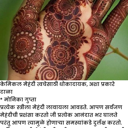
केमिकल मेहंदी त्वचेसाठी धोकादायक, अशा प्रकारे
टाळा
*
मोनिका गुप्ता
प्रत्येक स्त्रीला मेहंदी लावायला आवडते. आपण सर्वजण
मेहंदीची प्रशंसा करतो जी प्रत्येक आनंदात भर घालते
परंतु आपण त्यामुळे होणाऱ्या समस्यांकडे दुर्लक्ष करतो.