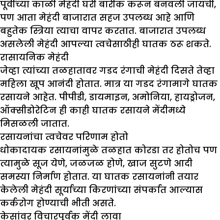
पूर्वीच्या काळी मेहंदी घरी बारीक करून बनवली जायची,
पण आता मेहंदी बाजारात सहज उपलब्ध आहे आणि
बहुतेक स्त्रिया त्याचा वापर करतात. बाजारात उपलब्ध
असलेली मेहंदी आपल्या त्वचेसाठीही घातक ठरू शकते.
रासायनिक मेहंदी
जेव्हा त्यांच्या तळहातावर गडद रंगाची मेहंदी दिसते तेव्हा
महिला खूप आनंदी होतात. मात्र या गडद रंगामागे घातक
रसायने आहेत. पीपीडी, डायमाइन, अमोनिया, हायड्रोजन,
ऑक्सीडोरेटिन ही काही घातक रसायने मेंदीमध्ये
मिसळली जातात.
रसायनांचा त्वचेवर परिणाम होतो
धोकादायक रसायनांमुळे तळहात कोरडा तर होतोच पण
त्यामुळे सूज येणे, जळजळ होणे, खाज सुटणे आदी
समस्या निर्माण होतात. या घातक रसायनांनी तयार
केलेली मेहंदी सूर्याच्या किरणांच्या संपर्कात आल्यास
कर्करोग होण्याची भीती असते.
केसांवर विचारपूर्वक मेंदी लावा