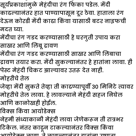
सूर्यप्रकाशामुळे मेहंदीचा रंग फिका पडेल. मेंदी
काढल्यानंतर हात पाण्यापासून दूर ठेवा. हाताला रंग
देऊन कोरडी मेंदी काढा किंवा यासाठी बटर नाइफची
मदत घ्या.
मेंदीचा रंग गडद करण्यासाठी हे घरगुती उपाय करा
साखर आणि लिंबू द्रावण
मेंदीचा रंग गडद करण्यासाठी साखर आणि लिंबाचा
द्रावण तयार करा. मेंदी सुकल्यानंतर हे हातांना लावा. ही
पेस्ट मेहंदी चिकट झाल्यावर उतरू देत नाही.
मोहरीचे तेल
जेव्हा मेंदी सुकते तेव्हा ती काढण्यापूर्वी 30 मिनिटे त्यावर
मोहरीचे तेल लावा. हे लावल्याने मेहंदी सहज निघेल
आणि काळोखही होईल.
विक्स किंवा आयोडेक्स
नेहमी संध्याकाळी मेहंदी लावा जेणेकरून ती रात्रभर
टिकेल. नंतर काढून टाकल्यानंतर विक्स किंवा
आयोडेक्स लावा. ते लावल्यानंतर हातांना उष्णता