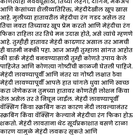
कोणत्याही नववधूसाठी, तिच्या लेहेंगा, दागिने, मेकअप
आणि केसांच्या शैलीव्यतिरिक्त, मेहंदीदेखील खूप खास
आहे. मुलीच्या हातावरील मेहंदीचा रंग गडद असेल तर
तिचा नवरा तिच्यावर खूप प्रेम करतो आणि मेहंदीचा रंग
फिका राहिला तर तिचे मन उदास होते, असे त्यांचे म्हणणे
आहे. तुम्हीही हातावर मेहंदी काढणार असाल तर आमची
ही बातमी नक्की पहा. आज आम्ही तुम्हाला सांगत आहोत
की डार्क मेहंदी बनवण्यासाठी तुम्ही कोणते उपाय केले
पाहिजेत आणि कोणत्या गोष्टींची काळजी घेतली पाहिजे.
मेहंदी लावण्यापूर्वी आणि नंतर या गोष्टी लक्षात ठेवा
मेहंदी लावण्यापूर्वी आपले हात चांगले धुवा आणि स्वच्छ
करा जेणेकरून तुमच्या हातावर कोणतेही लोशन किंवा
तेल असेल तर ते निघून जाईल. मेहंदी लावण्यापूर्वी
वॅक्सिंग किंवा स्क्रबिंग करा कारण मेंदी लावल्यानंतर
स्क्रबिंग किंवा वॅक्सिंग केल्याने मेहंदीचा रंग फिका होऊ
शकतो. मेहंदी लावताना थेट सूर्यप्रकाशात बसणे टाळा
कारण यामुळे मेहंदी लवकर सुकते आणि