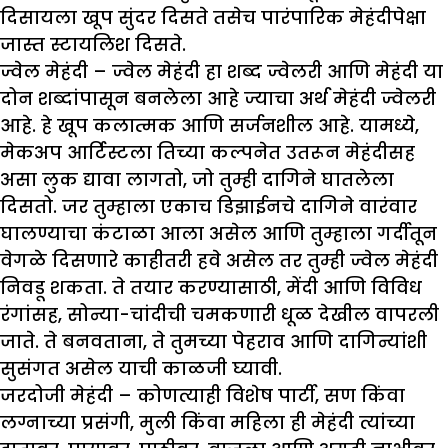
दिसायला खूप सुंदर दिसते तसेच पारंपारिक मेहंदीपेक्षा
जास्त स्टायलिश दिसते.
ज्वेल मेहंदी –
ज्वेल मेहंदी हा शब्द ज्वेलरी आणि मेहंदी या
दोन शब्दांपासून बनलेला आहे ज्याचा अर्थ मेहंदी ज्वेलरी
आहे. हे खूप कलात्मक आणि सर्जनशील आहे. यामध्ये,
मेकअप आर्टिस्टला तिच्या कल्पनेत उतरून मेहंदीसह
असा लुक द्यावा लागतो, जो तुम्ही दागिने घातलेला
दिसतो. जर तुम्हाला एकाच डिझाईनचे दागिने वारंवार
घालण्याचा कंटाळा आला असेल आणि तुम्हाला गर्दीतून
वेगळे दिसणारे काहीतरी हवे असेल तर तुम्ही ज्वेल मेहंदी
निवडू शकता. ते तयार करण्यासाठी, मेंदी आणि विविध
रंगांसह, सोन्या-चांदीची चमकणारी धूळ देखील वापरली
जाते. ते बनवताना, ते तुमच्या पेहराव आणि दागिन्यांशी
सुसंगत असेल याची काळजी घ्यावी.
जरदोजी मेहंदी –
कोणत्याही विशेष पार्टी, सण किंवा
लग्नाच्या प्रसंगी, मुली किंवा महिला ही मेहंदी त्यांच्या