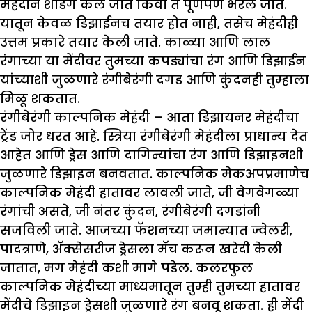
मेहंदीने शेडिंग केले जाते किंवा ते पूर्णपणे भरले जाते.
यातून केवळ डिझाईनच तयार होत नाही, तसेच मेहंदीही
उत्तम प्रकारे तयार केली जाते. काळ्या आणि लाल
रंगाच्या या मेंदीवर तुमच्या कपड्यांचा रंग आणि डिझाईन
यांच्याशी जुळणारे रंगीबेरंगी दगड आणि कुंदनही तुम्हाला
मिळू शकतात.
रंगीबेरंगी काल्पनिक मेहंदी
–
आता डिझायनर मेहंदीचा
ट्रेंड जोर धरत आहे. स्त्रिया रंगीबेरंगी मेहंदीला प्राधान्य देत
आहेत आणि ड्रेस आणि दागिन्यांचा रंग आणि डिझाइनशी
जुळणारे डिझाइन बनवतात. काल्पनिक मेकअपप्रमाणेच
काल्पनिक मेहंदी हातावर लावली जाते, जी वेगवेगळ्या
रंगांची असते, जी नंतर कुंदन, रंगीबेरंगी दगडांनी
सजविली जाते. आजच्या फॅशनच्या जमान्यात ज्वेलरी,
पादत्राणे, अ‍ॅक्सेसरीज ड्रेसला मॅच करून खरेदी केली
जातात, मग मेहंदी कशी मागे पडेल. कलरफुल
काल्पनिक मेहंदीच्या माध्यमातून तुम्ही तुमच्या हातावर
मेंदीचे डिझाइन ड्रेसशी जुळणारे रंग बनवू शकता. ही मेंदी