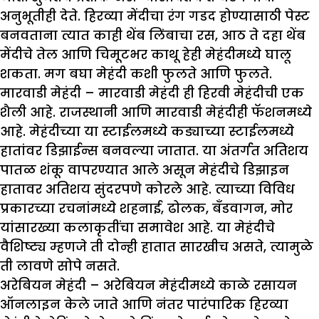
अनुभूतीही देते. हिरव्या मेंदीचा रंग गडद होण्यासाठी पेस्ट
बनवताना त्यात काही थेंब लिंबाचा रस, आठ ते दहा थेंब
मेंदीचे तेल आणि चिमूटभर काथू हेही मेहंदीमध्ये घालू
शकता. मग बघा मेहंदी कशी फुलते आणि फुलते.
मारवाडी मेहंदी –
मारवाडी मेहंदी ही हिरवी मेहंदीची एक
शैली आहे. राजस्थानी आणि मारवाडी मेहंदीही फॅशनमध्ये
आहे. मेहंदीच्या या स्टाईलमध्ये कड्याच्या स्टाईलमध्ये
हातांवर डिझाईन्स बनवल्या जातात. या अंतर्गत अतिशय
पातळ शंकू वापरण्यात आले असून मेहंदीचे डिझाइन
हातावर अतिशय सुंदरपणे कोरले आहे. त्याच्या विविध
प्रकारच्या रचनांमध्ये शहनाई, ढोलक, बँडवागन, मोर
यांसारख्या कलाकृतींचा समावेश आहे. या मेहंदीचे
वैशिष्ट्य म्हणजे ती दोन्ही हातात सारखीच असते, त्यामुळे
ती लावणे सोपे नसते.
अरेबियन मेहंदी –
अरेबियन मेहंदीमध्ये काळे रसायन
ऑनलाइन केले जाते आणि नंतर पारंपारिक हिरव्या