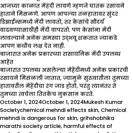
आजच्या काळात मेहंदी लावणे म्हणजे घातक रसायने
हाताने मिसळणे. आपण आपल्या तळहातावर सुंदर
डिझाईन्समध्ये मेंदी लावतो, तर केसांचे सौंदर्य
वाढवण्यासाठीही मेंदी वापरतो. पण केसांना मेंदी
लावल्याने अनेक समस्या उद्भवू शकतात ज्याकडे
आपण कधीच लक्ष देत नाही.
बाजारात अनेक प्रकारच्या रासायनिक मेंदी उपलब्ध
आहेत
बाजारात उपलब्ध असलेल्या मेहेंदीमध्ये अनेक प्रकारची
रसायने मिसळली जातात, ज्यामुळे सुरुवातीला तुमच्या
हातावरील मेहेंदीचा रंग जाड होतो, परंतु त्यानंतर ते
तुमच्या त्वचेला तितकेच नुकसान करते.
Posted
Author
Cat
October 1, 2024
October 1, 2024
Mukesh Kumar
on
Tags
Society
chemical mehndi effects skin
,
Chemical
mehndi is dangerous for skin
,
grihshobhika
marathi society article
,
harmful effects of