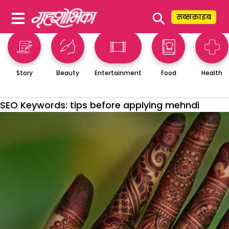
⚲
सब्सक्राइब
Story
Beauty
Entertainment
Food
Health
SEO Keywords:
tips before applying mehndi