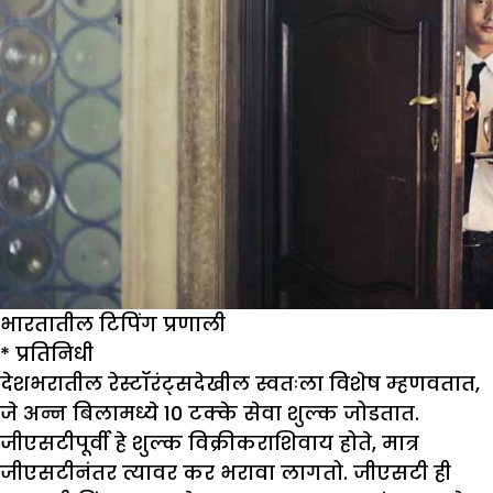
भारतातील टिपिंग प्रणाली
*
प्रतिनिधी
देशभरातील रेस्टॉरंट्सदेखील स्वतःला विशेष म्हणवतात,
जे अन्न बिलामध्ये 10 टक्के सेवा शुल्क जोडतात.
जीएसटीपूर्वी हे शुल्क विक्रीकराशिवाय होते, मात्र
जीएसटीनंतर त्यावर कर भरावा लागतो. जीएसटी ही