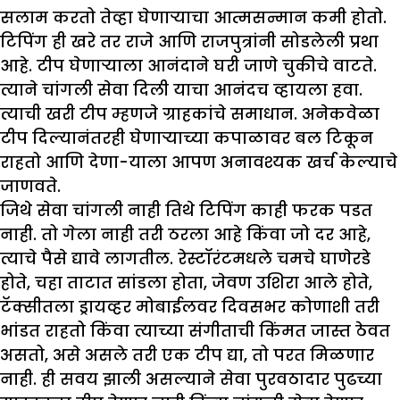
सलाम करतो तेव्हा घेणार्‍याचा आत्मसन्मान कमी होतो.
टिपिंग ही खरे तर राजे आणि राजपुत्रांनी सोडलेली प्रथा
आहे. टीप घेणाऱ्याला आनंदाने घरी जाणे चुकीचे वाटते.
त्याने चांगली सेवा दिली याचा आनंदच व्हायला हवा.
त्याची खरी टीप म्हणजे ग्राहकांचे समाधान. अनेकवेळा
टीप दिल्यानंतरही घेणार्‍याच्या कपाळावर बल टिकून
राहतो आणि देणा-याला आपण अनावश्यक खर्च केल्याचे
जाणवते.
जिथे सेवा चांगली नाही तिथे टिपिंग काही फरक पडत
नाही. तो गेला नाही तरी ठरला आहे किंवा जो दर आहे,
त्याचे पैसे द्यावे लागतील. रेस्टॉरंटमधले चमचे घाणेरडे
होते, चहा ताटात सांडला होता, जेवण उशिरा आले होते,
टॅक्सीतला ड्रायव्हर मोबाईलवर दिवसभर कोणाशी तरी
भांडत राहतो किंवा त्याच्या संगीताची किंमत जास्त ठेवत
असतो, असे असले तरी एक टीप द्या, तो परत मिळणार
नाही. ही सवय झाली असल्याने सेवा पुरवठादार पुढच्या