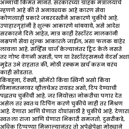
अन्नाची किंमत मानते. सरकारच्या ग्राहक मंत्रालयाचे
म्हणणे आहे की ते अनावश्यक आहे कारण सेवा
कोणत्याही प्रकारे जबरदस्तीने आकारणे चुकीचे आहे.
उपाहारगृहांनी हे शुल्क आकारणे थांबवावे, असे आदेश
सरकारने दिले आहेत, मात्र काही रेस्टॉरंट मालकांनी
नम्रपणे सेवा शुल्क आकारले जाईल, असा फलक बाहेर
लावला आहे. सर्व्हिस चार्ज केल्यानंतर ट्विट केले नसते
तर गोष्ट वेगळी असती, पण या रेस्टॉरंट्समध्ये वेटर्स अशा
मुद्रेत उभे राहतात की, मोठी रक्कम खर्च करून बरंच
काही सोडतात.
किंबहुना, टॅक्सी, झोमॅटो किंवा स्विगी असो किंवा
विमानतळावर व्हीलचेअर रायडर असो, टिप देण्याची
पद्धतच चुकीची आहे. जर नियोक्ता नोकरीचा पगार देत
असेल तर स्वतःच टिपिंग करणे चुकीचे नाही तर मिश्रण
आहे. देणारा आणि घेणारा दोघांसाठी हे चुकीचे आहे. देणारा
स्वतःला राजा आणि घेणारा भिकारी समजतो. दुसरीकडे,
अधिक टिप्पण्या मिळाल्यानंतर तो अपेक्षेपेक्षा मोठ्याने