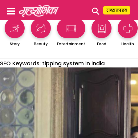
⚲
सब्सक्राइब
Story
Beauty
Entertainment
Food
Health
SEO Keywords:
tipping system in india