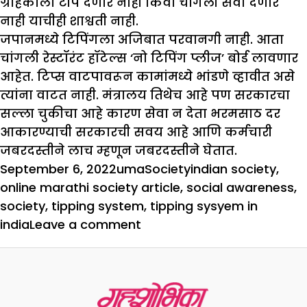
ग्राहकाला टीप देणार नाही किंवा चांगली सेवा देणार
नाही याचीही शाश्वती नाही.
जपानमध्ये टिपिंगला अजिबात परवानगी नाही. आता
चांगली रेस्टॉरंट हॉटेल्स ‘नो टिपिंग प्लीज’ बोर्ड लावणार
आहेत. टिप्स वाटपावरून कामांमध्ये भांडणे व्हावीत असे
त्यांना वाटत नाही. मंत्रालय तिथेच आहे पण सरकारचा
सल्ला चुकीचा आहे कारण सेवा न देता भरमसाठ दर
आकारण्याची सरकारची सवय आहे आणि कर्मचारी
जबरदस्तीने लाच म्हणून जबरदस्तीने घेतात.
Posted
Author
Categories
Tags
September 6, 2022
uma
Society
indian society
,
on
online marathi society article
,
social awareness
,
society
,
tipping system
,
tipping sysyem in
on
india
Leave a comment
भारतातील
टिपिंग
प्रणाली