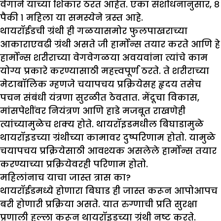
वेगाने याच्या शिकार ठरत आहेत. एका संशोधनानुसार, ८
पैकी १ महिला या समस्येने त्रस्त आहे.
थायरॉईडची ग्रंथी ही गळयासमोर फुलपाखराच्या
आकाराएवढी ग्रंथी असते जी हार्मोन्स तयार करते आणि हे
हार्मोन्स शरीराच्या वेगवेगळया अवयवांना त्यांचे काम
योग्य प्रकारे करण्यासाठी महत्त्वपूर्ण ठरते. ते शरीराच्या
मेटाबॉलिक म्हणजे चयापचय प्रक्रियेसह हृदय तसेच
पचन संबंधी यंत्रणा सुरळीत ठेवतात. मेंदूचा विकास,
मांसपेशींवर नियंत्रण आणि हाडे मजबूत राखणेही
त्यांच्यामुळेच शक्य होते. थायरॉइडमधील बिघाडामुळे
थायरॉइडच्या ग्रंथीच्या कामावर दुष्परिणाम होतो. यामुळे
चयापचय प्रक्रियेसाठी आवश्यक असलेले हार्मोन्स तयार
करण्याच्या प्रक्रियेवरही परिणाम होतो.
महिलांनाच याचा जास्त त्रास का
?
थायरॉईडमध्ये होणारा बिघाड ही जास्त करून आपोआपच
बरी होणारी प्रक्रिया असते. यात रुग्णाची प्रति सुरक्षा
प्रणाली हल्ला करून थायरॉइडच्या ग्रंथी नष्ट करते.