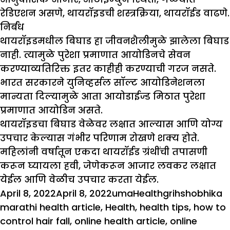
रेडिएशन असणे, थायरॉइडची शस्त्रक्रिया, थायरॉईड वाढणे.
निर्बंध
थायरॉइडमधील बिघाड हा जीवनशैलीमुळे झालेला बिघाड
नाही. त्यामुळे पुरेशा प्रमाणात आयोडिनचे सेवन
करण्याव्यतिरिक्त इतर काहीही करण्याची गरज नसते.
भारत सरकारने युनिव्हर्सल सॉल्ट आयोडिनेशनला
मान्यता दिल्यामुळे आता आयोडाईज्ड मिठात पुरेशा
प्रमाणात आयोडिन असते.
थायरॉइडचा बिघाड वेळेवर लक्षात आल्यास आणि योग्य
उपचार केल्यास गंभीर परिणाम रोखणे शक्य होते.
महिलांनी वर्षातून एकदा थायरॉईड ग्रंथींची तपासणी
करून घ्यायला हवी, जेणेकरून आजार लवकर लक्षात
येईल आणि वेळीच उपचार करता येईल.
Posted
Author
Categories
Tags
April 8, 2022
April 8, 2022
uma
Health
grihshobhika
on
marathi health article
,
Health
,
health tips
,
how to
control hair fall
,
online health article
,
online