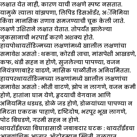
लक्षात येत नाही, कारण याची लक्षणे स्पष्ट नसतात.
यामुळे त्याला वांझपणा, लिपिड डिसऑर्डर, अॅनिमिया
किंवा मानसिक तणाव समजण्याची चूक केली जाते.
लक्षणे उशिराने लक्षात येतात. तोपर्यंत झालेल्या
नुकसानाची भरपाई करणे अशक्य होते.
हायपोथायरॉडिज्मच्या लक्षणांमध्ये खालील लक्षणांचा
समावेश असतो :
थकवा, कोरडी त्वचा, मांसपेशी आखडणे,
कफ, थंडी सहन न होणे, सुजलेल्या पापण्या, वजन
नियंत्रणाबाहेर वाढणे, मासिक पाळीतील अनियमितता.
हायपरथायरॉडिज्मच्या लक्षणांमध्ये खालील लक्षणांचा
समावेश असतो :
भीती वाटणे, झोप न लागणे, वजन कमी
होणे, हातांना घाम येणे, हृदयाची वेगवान आणि
अनियमित धडधड, डोळे जड होणे, डोळयांच्या पापण्या न
मिटता एकटक पाहाणे, दृष्टिदोष, भरपूर भूख लागणे,
पोट बिघडणे, गरमी सहन न होणे.
थायरॉईडच्या बिघाडासाठी जबाबदार घटक :
थायरॉईडचा
आनुवांशिक आजार, ऑटोइम्युन स्थिती, गळयात