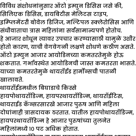
विविध संशोधनांनुसार ऑटो इम्युन डिसिस जसे की,
सिलिएक डिसिस, डायबिटीस मेलिटस टाइप,
इम्प्लिमेंटरी बोवेल डिजिज, मल्टिपल स्क्लेरोसिस आणि
संधीवाताचा त्रास महिलांना सर्वसामान्यपणे होतोच.
हे आजार शोधून त्यावर उपचार करण्यासाठी यामुळे उशीर
होतो कारण, याची वेगवेगळी लक्षणे शोधणे कठीण असते.
ऑटो इम्युन आजार आयोडिनच्या कमतरतेमुळे होऊ
शकतात. गर्भावस्थेत आयोडिनची जास्त कमतरता भासते.
याच्या कमतरतेमुळे थायरॉईड हार्मोन्सची पातळी
खालावते.
थायरॉईडमधील बिघाडाचे किस्से
हायपोथायरॉडिज्म, हायपरथायरॉडिज्म, थायरॉईटिस,
थायराईड कॅन्सरसारखे आजार पुरुष आणि महिला
दोघांनाही त्रासदायक ठरतात. यातील हायपोथायरॉडिज्म,
हायपरथायरॉडिज्म हे आजार पुरुषांच्या तुलनेत
महिलांमध्ये १० पट अधिक होतात.