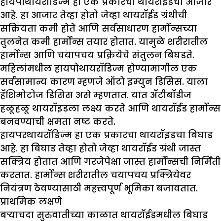
हायपोथायरॉडिज्म हा एक प्रकारचा थायरॉईडचा आजार
आहे. हा आजार तेव्हा होतो जेव्हा थायरॉईड ग्रंथीची
सक्रियता कमी होते आणि सर्वसाधारण हार्मोन्सच्या
तुलनेत कमी हार्मोन्स तयार होतात. यामुळे शरीरातील
हार्मोन्स आणि चयापचय प्रक्रियेचे संतुलन बिघडते.
महिलांमधील हायपोथायरॉडिज्म होण्यामागील एक
सर्वसामान्य कारण म्हणजे ऑटो इम्युन डिसिस. याला
हॅशिमोटोज डिसिस असे म्हणतात. यात अँटीबॉडीज
हळूहळू थायरॉइडला लक्ष्य करते आणि थायरॉईड हार्मोन्स
बनवण्याची क्षमता नष्ट करते.
हायपरथायरॉडिज्म हा एक प्रकारचा थायरॉइडचा बिघाड
आहे. हा बिघाड तेव्हा होतो जेव्हा थायरॉईड ग्रंथी जास्त
सक्त्रिय होतात आणि गरजेपेक्षा जास्त हार्मोन्सची निर्मिती
करतात. हार्मोन्स शरीरातील चयापचय प्रक्त्रियेवर
नियंत्रण ठेवण्यासाठी महत्त्वपूर्ण भूमिका बजावतात.
प्राथमिक लक्षणे
बऱ्याचदा सुरुवातीच्या काळात थायरॉईडमधील बिघाड