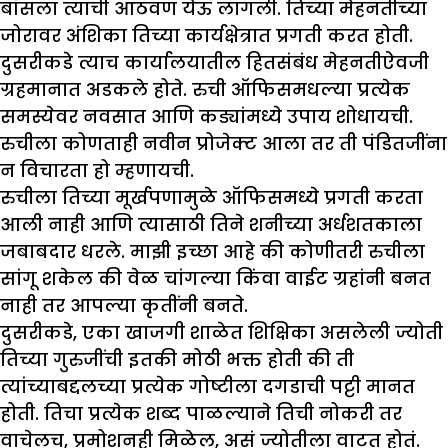
बॉसला त्याची आठवण येऊ लागली. तिच्या मेहनतीच्या
जोरावर अंशिका तिच्या कार्यक्षेत्रात प्रगती करत होती.
दुसरीकडे त्याच कार्यालयातील हितसंबंध मेहनतीऐवजी
ग्रहमानात अडकले होते. रुची ऑफिसमधल्या प्रत्येक
समस्येवर नवसात आणि कड्यांमध्ये उपाय शोधायची.
रुचीला कोणताही नवीन प्रोजेक्ट आला तर ती पंडितजींना
न विचारता हो म्हणायची.
रुचीला तिच्या मूर्खपणामुळे ऑफिसमध्ये प्रगती करता
आली नाही आणि त्यासाठी तिने शनीच्या अर्धशतकाला
जबाबदार धरले. माझी इच्छा आहे की कोणीतरी रुचीला
सांगू शकेल की वेळ चांगल्या किंवा वाईट ग्रहांनी बनत
नाही तर आपल्या कृतींनी बनते.
दुसरीकडे, एका खाजगी शाळेत शिक्षिका असलेली ज्योती
तिच्या गुरुजींची इतकी मोठी भक्त होती की ती
त्यांच्याबद्दलच्या प्रत्येक गोष्टीला दगडाची पट्टी मानत
होती. तिचा प्रत्येक शब्द पाळल्याने तिची नोकरी तर
वाचेलच, प्रमोशनही मिळेल, असं ज्योतीला वाटत होतं.