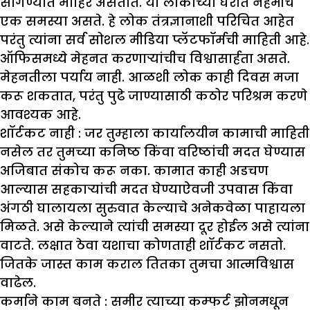
सांगण्यात माहिर असतात. या लोकांच्या घरात नेहमीच
एक समस्या असते. हे लोक तंत्रज्ञानाशी परिचित आहेत
परंतु त्यांना सर्व सोशल मीडिया प्लॅटफॉर्मची माहिती आहे.
ऑफिसमध्ये मेहनत करणाऱ्यांचीच विश्वासार्हता असते.
मेहनतीला पर्याय नाही. आळशी लोक काही दिवस मजा
करू शकतात, परंतु पुढे जाण्यासाठी कठोर परिश्रम करणे
आवश्यक आहे.
शॉर्टकट नाही :
जर तुम्हाला कार्यालयीन कामाची माहिती
नसेल तर तुमच्या कनिष्ठ किंवा वरिष्ठांची मदत घेण्यास
अजिबात संकोच करू नका. कामात काही अडचण
आल्यास सहकाऱ्यांची मदत घेण्याऐवजी उपवास किंवा
अंगठी घालायला सुरुवात केल्याचे अनेकवेळा पाहायला
मिळते. असे केल्याने त्यांची समस्या दूर होईल असे त्यांना
वाटते. लक्षात ठेवा यशाचा कोणताही शॉर्टकट नसतो.
जितके जास्त काम कराल तितका तुमचा आत्मविश्वास
वाढेल.
कर्माने काम बनते :
समीर त्याच्या कम्फर्ट झोनमधून