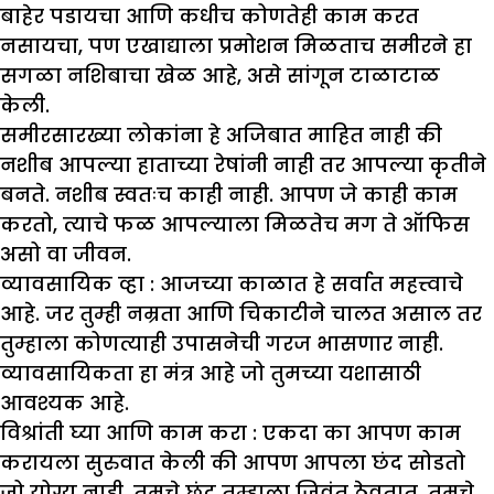
बाहेर पडायचा आणि कधीच कोणतेही काम करत
नसायचा, पण एखाद्याला प्रमोशन मिळताच समीरने हा
सगळा नशिबाचा खेळ आहे, असे सांगून टाळाटाळ
केली.
समीरसारख्या लोकांना हे अजिबात माहित नाही की
नशीब आपल्या हाताच्या रेषांनी नाही तर आपल्या कृतीने
बनते. नशीब स्वतःच काही नाही. आपण जे काही काम
करतो, त्याचे फळ आपल्याला मिळतेच मग ते ऑफिस
असो वा जीवन.
व्यावसायिक व्हा :
आजच्या काळात हे सर्वात महत्त्वाचे
आहे. जर तुम्ही नम्रता आणि चिकाटीने चालत असाल तर
तुम्हाला कोणत्याही उपासनेची गरज भासणार नाही.
व्यावसायिकता हा मंत्र आहे जो तुमच्या यशासाठी
आवश्यक आहे.
विश्रांती घ्या आणि काम करा :
एकदा का आपण काम
करायला सुरुवात केली की आपण आपला छंद सोडतो
जो योग्य नाही. तुमचे छंद तुम्हाला जिवंत ठेवतात. तुमचे