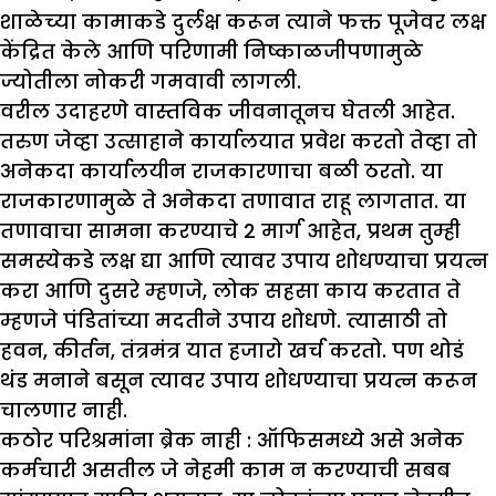
शाळेच्या कामाकडे दुर्लक्ष करून त्याने फक्त पूजेवर लक्ष
केंद्रित केले आणि परिणामी निष्काळजीपणामुळे
ज्योतीला नोकरी गमवावी लागली.
वरील उदाहरणे वास्तविक जीवनातूनच घेतली आहेत.
तरुण जेव्हा उत्साहाने कार्यालयात प्रवेश करतो तेव्हा तो
अनेकदा कार्यालयीन राजकारणाचा बळी ठरतो. या
राजकारणामुळे ते अनेकदा तणावात राहू लागतात. या
तणावाचा सामना करण्याचे 2 मार्ग आहेत, प्रथम तुम्ही
समस्येकडे लक्ष द्या आणि त्यावर उपाय शोधण्याचा प्रयत्न
करा आणि दुसरे म्हणजे, लोक सहसा काय करतात ते
म्हणजे पंडितांच्या मदतीने उपाय शोधणे. त्यासाठी तो
हवन, कीर्तन, तंत्रमंत्र यात हजारो खर्च करतो. पण थोडं
थंड मनाने बसून त्यावर उपाय शोधण्याचा प्रयत्न करून
चालणार नाही.
कठोर परिश्रमांना ब्रेक नाही :
ऑफिसमध्ये असे अनेक
कर्मचारी असतील जे नेहमी काम न करण्याची सबब