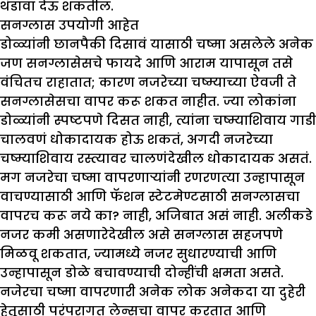
थंडावा देऊ शकतील.
सनग्लास उपयोगी आहेत
डोळ्यांनी छानपैकी दिसावं यासाठी चष्मा असलेले अनेक
जण सनग्लासेसचे फायदे आणि आराम यापासून तसे
वंचितच राहातात; कारण नजरेच्या चष्म्याच्या ऐवजी ते
सनग्लासेसचा वापर करू शकत नाहीत. ज्या लोकांना
डोळ्यांनी स्पष्टपणे दिसत नाही, त्यांना चष्म्याशिवाय गाडी
चालवणं धोकादायक होऊ शकतं, अगदी नजरेच्या
चष्म्याशिवाय रस्त्यावर चालणंदेखील धोकादायक असतं.
मग नजरेचा चष्मा वापरणाऱ्यांनी रणरणत्या उन्हापासून
वाचण्यासाठी आणि फॅशन स्टेटमेण्टसाठी सनग्लासचा
वापरच करू नये का? नाही, अजिबात असं नाही. अलीकडे
नजर कमी असणारेदेखील असे सनग्लास सहजपणे
मिळवू शकतात, ज्यामध्ये नजर सुधारण्याची आणि
उन्हापासून डोळे बचावण्याची दोन्हींची क्षमता असते.
नजेरचा चष्मा वापरणारी अनेक लोक अनेकदा या दुहेरी
हेतूसाठी परंपरागत लेन्सचा वापर करतात आणि