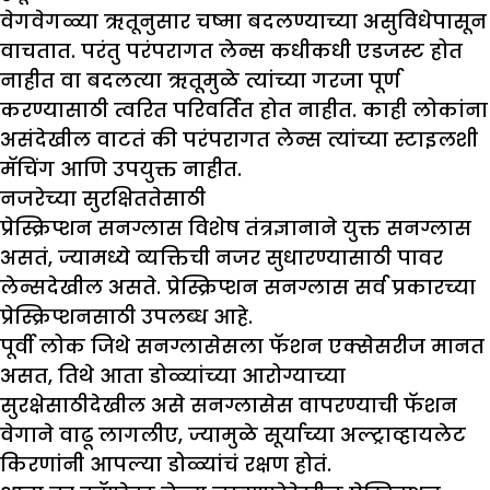
वेगवेगळ्या ऋतूनुसार चष्मा बदलण्याच्या असुविधेपासून
वाचतात. परंतु परंपरागत लेन्स कधीकधी एडजस्ट होत
नाहीत वा बदलत्या ऋतूमुळे त्यांच्या गरजा पूर्ण
करण्यासाठी त्वरित परिवर्तित होत नाहीत. काही लोकांना
असंदेखील वाटतं की परंपरागत लेन्स त्यांच्या स्टाइलशी
मॅचिंग आणि उपयुक्त नाहीत.
नजरेच्या सुरक्षिततेसाठी
प्रेस्क्रिप्शन सनग्लास विशेष तंत्रज्ञानाने युक्त सनग्लास
असतं, ज्यामध्ये व्यक्तिची नजर सुधारण्यासाठी पावर
लेन्सदेखील असते. प्रेस्क्रिप्शन सनग्लास सर्व प्रकारच्या
प्रेस्क्रिप्शनसाठी उपलब्ध आहे.
पूर्वी लोक जिथे सनग्लासेसला फॅशन एक्सेसरीज मानत
असत, तिथे आता डोळ्यांच्या आरोग्याच्या
सुरक्षेसाठीदेखील असे सनग्लासेस वापरण्याची फॅशन
वेगाने वाढू लागलीए, ज्यामुळे सूर्याच्या अल्ट्राव्हायलेट
किरणांनी आपल्या डोळ्यांचं रक्षण होतं.