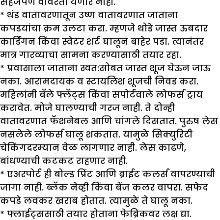
सहजपणे वावरता येणार नाही.
* थंड वातावरणातून उष्ण वातावरणात जाताना
कपडयांचा क्रम उलटा करा. म्हणजे थोडे जास्त ऊबदार
कार्डिगन किंवा स्वेटर शर्ट घालून बाहेर पडा. त्यानंतर
मात्र गारव्याचा सामना करण्यासाठी तयार रहा.
* प्रवासाला जाताना स्वत:सोबत जास्त शूज घेऊन जाऊ
नका. आरामदायक व स्टायलिश शूजची निवड करा.
महिलांनी बॅले फ्लॅट्स किंवा सपोर्टवाले लोफर्स ट्राय
करावेत. मोजे घालण्याची गरज नाही. ते दोन्ही
वातावरणात फॅशनेबल आणि चांगले दिसतात. पुरुष लेस
नसलेले लोफर्स घालू शकतात. यामुळे सिक्युरिटी
चेकिंगदरम्यान वेळ लागणार नाही. लेस काढणे,
बांधण्याची कटकट राहणार नाही.
* एअरपोर्ट ही बोल्ड प्रिंट आणि ब्राईट कलर्स वापरण्याची
जागा नाही. ब्लॅक नेव्ही किंवा बेंज कलर वापरा. सफेद
कपडे लवकर खराब होतात. त्यामुळे ते घालू नका.
* फ्लाईट्ससाठी तयार होताना फेब्रिकवर लक्ष द्या.