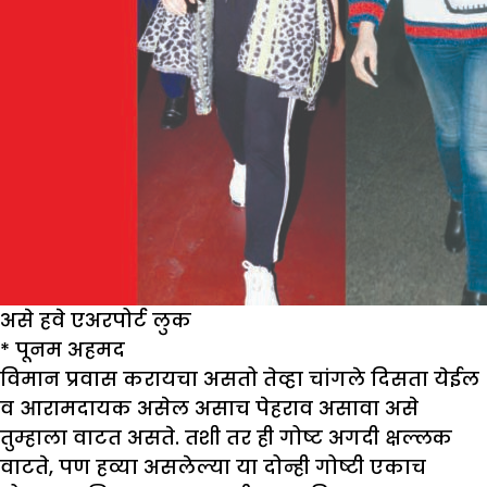
असे हवे एअरपोर्ट लुक
*
पूनम अहमद
विमान प्रवास करायचा असतो तेव्हा चांगले दिसता येईल
व आरामदायक असेल असाच पेहराव असावा असे
तुम्हाला वाटत असते. तशी तर ही गोष्ट अगदी क्षल्लक
वाटते, पण हव्या असलेल्या या दोन्ही गोष्टी एकाच