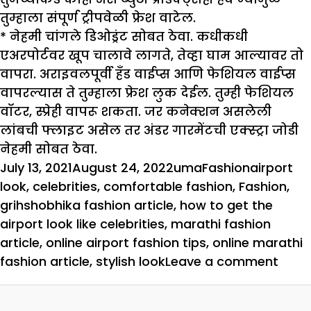
तुम्हाला संपूर्ण ट्रीपवेळी फ्रेश वाटेल.
* नेहमी चांगले डिओड्रंट सोबत ठेवा. कधीकधी
एअरपोर्टवर खूप चालावे लागते, तेव्हा घाम आल्यावर तो
वापरा. अराइवलपूर्वी हँड वाईप्स आणि फेशियल वाईप्स
वापरल्यास ते तुम्हाला फ्रेश लुक देईल. तुम्ही फेशियल
वॉटर, स्प्रेही वापरू शकता. जर कनेक्शन असलेली
लांबची फ्लाइट असेल तर अंडर गारमेंटची एक्स्ट्रा जोडी
नेहमी सोबत ठेवा.
Posted
Author
Categories
Tags
July 13, 2021
August 24, 2022
uma
Fashion
airport
on
look
,
celebrities
,
comfortable fashion
,
Fashion
,
grihshobhika fashion article
,
how to get the
airport look like celebrities
,
marathi fashion
article
,
online airport fashion tips
,
online marathi
on
fashion article
,
stylish look
Leave a comment
असे
हवे