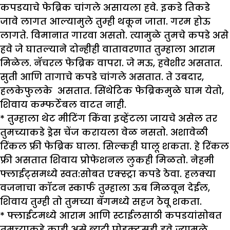
कपडयाचे फेब्रिक चांगले असायला हवे. इकडे तिकडे
जावे लागत आल्यामुले तुम्ही थकून जाता. गरम होऊ
लागते. विमानात गारवा असतो. त्यामुळे तुमचे कपडे असे
हवे जे घातल्याने दोन्हीही वातावरणात तुम्हाला आराम
मिळेल. नॅचरल फेब्रिक वापरा. जे मऊ, हवेशीर असतात.
सुती आणि तागाचे कपडे चांगले असतात. ते उबदार,
हलकेफुलके असतात. सिंथेटिक फेब्रिकमुळे घाम येतो,
शिवाय कम्फर्टेबल वाटत नाही.
* तुम्हाला थेट मीटिंग किंवा इव्हेंटला जायचे असेल तर
तुमच्याकडे ड्रेस चेंज करायला वेळ नसतो. अशावेळी
रिंकल फ्री फेब्रिक घाला. सिल्कही घालू शकता. हे रिंकल
फ्री असतात शिवाय प्रोफेशनल लुकही मिळतो. नेहमी
फ्लाईट्समध्ये स्वत:सोबत एक्स्ट्रा कपडे ठेवा. हलक्या
वजनाचा कॉटन स्कार्फ तुम्हाला ऊब मिळवून देईल,
शिवाय तुम्ही तो तुमच्या बॅगमध्ये सहज ठेवू शकता.
* फ्लाईटमध्ये आराम आणि स्टाईलसाठी कपडयांसोबत
तुमच्याकडे काही असे ब्युटी प्रोडक्ट्सही हवे ज्यामुळे