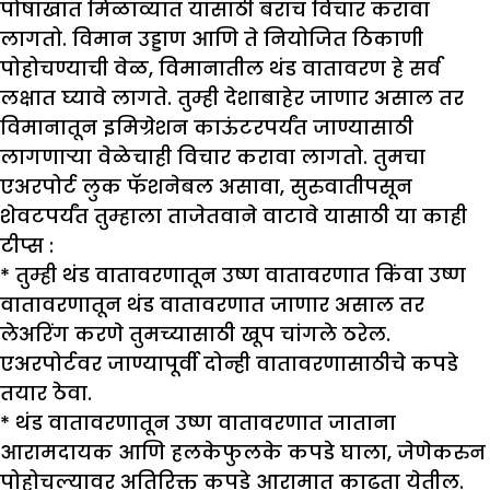
पोषाखात मिळाव्यात यासाठी बराच विचार करावा
लागतो. विमान उड्डाण आणि ते नियोजित ठिकाणी
पोहोचण्याची वेळ, विमानातील थंड वातावरण हे सर्व
लक्षात घ्यावे लागते. तुम्ही देशाबाहेर जाणार असाल तर
विमानातून इमिग्रेशन काऊंटरपर्यंत जाण्यासाठी
लागणाऱ्या वेळेचाही विचार करावा लागतो. तुमचा
एअरपोर्ट लुक फॅशनेबल असावा, सुरुवातीपसून
शेवटपर्यंत तुम्हाला ताजेतवाने वाटावे यासाठी या काही
टीप्स :
* तुम्ही थंड वातावरणातून उष्ण वातावरणात किंवा उष्ण
वातावरणातून थंड वातावरणात जाणार असाल तर
लेअरिंग करणे तुमच्यासाठी खूप चांगले ठरेल.
एअरपोर्टवर जाण्यापूर्वी दोन्ही वातावरणासाठीचे कपडे
तयार ठेवा.
* थंड वातावरणातून उष्ण वातावरणात जाताना
आरामदायक आणि हलकेफुलके कपडे घाला, जेणेकरुन
पोहोचल्यावर अतिरिक्त कपडे आरामात काढता येतील.