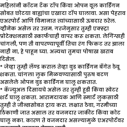
महिलांनी कॉटन टँक टॉप किंवा ओपन वूल कार्डिगन
सोबत छोटया बाह्यांचा एखादा टॉप घालावा. असा पेहराव
एअरपोर्ट आणि विमानात त्यांच्यासाठी ऊबदार ठरेल.
व्हीनेक असेल तर उत्तम. गरजेनुसार तुम्ही एक्स्ट्रा
प्रोटेक्शनसाठी स्कार्फचाही वापर करू शकता. लेगिंग्सही
चांगली, पण ती वापरण्यापूर्वी तिचा रंग फिकट तर झाला
नाही ना, हे पाहून घ्या. अन्यथा तुमचा पोषाख खराब
दिसेल.
* जेव्हा तुम्ही लॅण्ड कराल तेव्हा वुड कार्डिगन बॅगेत ठेवू
शकता. चांगला लुक मिळवण्यासाठी पुरुष बटण
असलेले ओपन वुड कार्डिगन घालू शकतात.
* कॅज्युअल दिसायचे असेल तर तुम्ही हुडी किंवा स्वेटर
शर्ट घालू शकता. आरामदायक आणि स्मार्ट लुकसाठी
तुम्ही ते जीन्ससोबत ट्राय करा. लक्षात ठेवा, गरमीच्या
ठिकाणी जात असाल तर वजनदार जाकीट किंवा कोट
घालू नका. कारण ते वजनदार असल्यामुळे एअरपोर्टवर