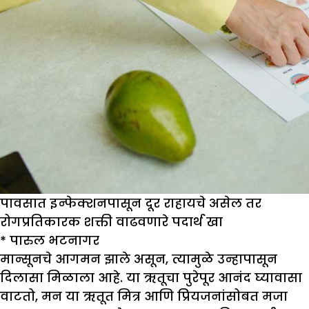
पावसात इन्फेक्शनपासून दूर राहायचे असेल तर
रोगप्रतिकारक शक्ती वाढवणारे पदार्थ खा
*
पारुल भटनागर
मान्सूनचे आगमन झाले असून, त्यामुळे उन्हापासून
दिलासा मिळाला आहे. या ऋतूचा पुरेपूर आनंद घ्यावासा
वाटतो, मन या ऋतूत मित्र आणि प्रियजनांसोबत मजा