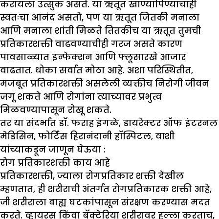
करायला उत्सुक असते. या ऋतूत खाण्यापिण्याचाही
स्वतःचा आनंद असतो, पण या ऋतूत जितकी मनाला
आणि मनाला शांती मिळते तितकीच या ऋतूत तुमची
प्रतिकारशक्ती वाढवण्याचीही गरज असते कारण
पावसाळ्यात इन्फेक्शन आणि फ्लूसारखे आजार
वाढतात. धोका सर्वात मोठा आहे. अशा परिस्थितीत,
मजबूत प्रतिकारशक्ती असलेली व्यक्तीच निरोगी जीवन
जगू शकते आणि रोगांना त्याच्यावर प्रभुत्व
मिळवण्यापासून रोखू शकते.
तर या संदर्भात डॉ. फराह इंगळे, डायरेक्टर ऑफ इंटरनल
मेडिसिन, फोर्टिस हिरानंदानी हॉस्पिटल, वाशी
यांच्याकडून जाणून घेऊया :
रोग प्रतिकारशक्ती काय आहे
प्रतिकारशक्ती, ज्याला रोगप्रतिकार शक्ती देखील
म्हणतात, ही शरीराची अंतर्गत रोगप्रतिकारक शक्ती आहे,
जी शरीराला बाह्य घटकांपासून संरक्षण करण्यास मदत
करते. व्हायरस किंवा बॅक्टेरिया शरीरावर हल्ला करताच,