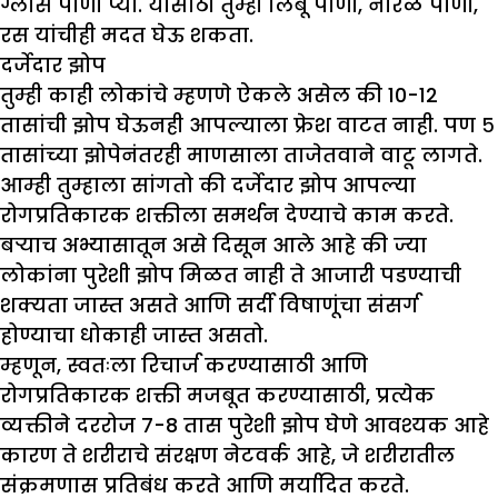
ग्लास पाणी प्या. यासाठी तुम्ही लिंबू पाणी, नारळ पाणी,
रस यांचीही मदत घेऊ शकता.
दर्जेदार झोप
तुम्ही काही लोकांचे म्हणणे ऐकले असेल की 10-12
तासांची झोप घेऊनही आपल्याला फ्रेश वाटत नाही. पण ५
तासांच्या झोपेनंतरही माणसाला ताजेतवाने वाटू लागते.
आम्ही तुम्हाला सांगतो की दर्जेदार झोप आपल्या
रोगप्रतिकारक शक्तीला समर्थन देण्याचे काम करते.
बऱ्याच अभ्यासातून असे दिसून आले आहे की ज्या
लोकांना पुरेशी झोप मिळत नाही ते आजारी पडण्याची
शक्यता जास्त असते आणि सर्दी विषाणूंचा संसर्ग
होण्याचा धोकाही जास्त असतो.
म्हणून, स्वतःला रिचार्ज करण्यासाठी आणि
रोगप्रतिकारक शक्ती मजबूत करण्यासाठी, प्रत्येक
व्यक्तीने दररोज 7-8 तास पुरेशी झोप घेणे आवश्यक आहे
कारण ते शरीराचे संरक्षण नेटवर्क आहे, जे शरीरातील
संक्रमणास प्रतिबंध करते आणि मर्यादित करते.