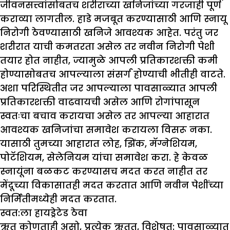
जीवनसत्त्वांसोबतच शरीराच्या खनिजांच्या गरजाही पूर्ण
कराव्या लागतील. हाडे मजबूत करण्यासाठी आणि स्नायू
निरोगी ठेवण्यासाठी खनिजे आवश्यक आहेत. परंतु जर
शरीरात याची कमतरता असेल तर नवीन निरोगी पेशी
तयार होत नाहीत, ज्यामुळे आपली प्रतिकारशक्ती कमी
होण्यासोबतच आपल्याला संसर्ग होण्याची भीतीही वाटते.
अशा परिस्थितीत जर आपल्याला पावसाळ्यात आपली
प्रतिकारशक्ती वाढवायची असेल आणि रोगांपासून
स्वतःचा बचाव करायचा असेल तर आपल्या आहारात
आवश्यक खनिजांचा समावेश करायला विसरू नका.
यासाठी तुमच्या आहारात लोह, झिंक, मॅग्नेशियम,
पोटॅशियम, सेलेनियम यांचा समावेश करा. हे केवळ
स्नायूंना बळकट करण्यासच मदत करत नाहीत तर
मेंदूच्या विकासातही मदत करतात आणि नवीन पेशींच्या
निर्मितीमध्येही मदत करतात.
स्वत:ला हायड्रेटेड ठेवा
ऋतू कोणताही असो, प्रत्येक ऋतूत, विशेषत: पावसाळ्यात