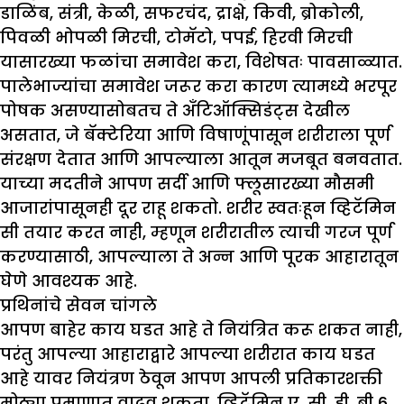
डाळिंब, संत्री, केळी, सफरचंद, द्राक्षे, किवी, ब्रोकोली,
पिवळी भोपळी मिरची, टोमॅटो, पपई, हिरवी मिरची
यासारख्या फळांचा समावेश करा, विशेषतः पावसाळ्यात.
पालेभाज्यांचा समावेश जरूर करा कारण त्यामध्ये भरपूर
पोषक असण्यासोबतच ते अँटिऑक्सिडंट्स देखील
असतात, जे बॅक्टेरिया आणि विषाणूंपासून शरीराला पूर्ण
संरक्षण देतात आणि आपल्याला आतून मजबूत बनवतात.
याच्या मदतीने आपण सर्दी आणि फ्लूसारख्या मौसमी
आजारांपासूनही दूर राहू शकतो. शरीर स्वतःहून व्हिटॅमिन
सी तयार करत नाही, म्हणून शरीरातील त्याची गरज पूर्ण
करण्यासाठी, आपल्याला ते अन्न आणि पूरक आहारातून
घेणे आवश्यक आहे.
प्रथिनांचे सेवन चांगले
आपण बाहेर काय घडत आहे ते नियंत्रित करू शकत नाही,
परंतु आपल्या आहाराद्वारे आपल्या शरीरात काय घडत
आहे यावर नियंत्रण ठेवून आपण आपली प्रतिकारशक्ती
मोठ्या प्रमाणात वाढवू शकता. व्हिटॅमिन ए, सी, डी, बी 6