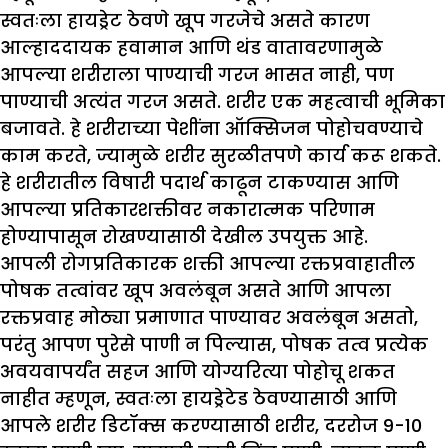
स्वतःला हायड्रेट ठेवणे खूप गरजेचे असते कारण
आल्हाददायक हवामान आणि थंड वातावरणामुळे
आपल्या शरीराला पाण्याची गरज भासत नाही, पण
पाण्याची अत्यंत गरज असते. शरीर एक महत्वाची भूमिका
बजावते. हे शरीराच्या पेशींना ऑक्सिजन पोहोचवण्याचे
काम करते, ज्यामुळे शरीर सुरळीतपणे कार्य करू शकते.
हे शरीरातील विषारी पदार्थ काढून टाकण्यास आणि
आपल्या प्रतिकारशक्तीवर नकारात्मक परिणाम
होण्यापासून रोखण्यासाठी देखील उपयुक्त आहे.
आपली रोगप्रतिकारक शक्ती आपल्या रक्तप्रवाहातील
पोषक तत्वांवर खूप अवलंबून असते आणि आपला
रक्तप्रवाह मोठ्या प्रमाणात पाण्यावर अवलंबून असतो,
परंतु आपण पुरेसे पाणी न पिल्यास, पोषक तत्व प्रत्येक
अवयवापर्यंत सहज आणि योग्यरित्या पोहोचू शकत
नाहीत म्हणून, स्वतःला हायड्रेटेड ठेवण्यासाठी आणि
आपले शरीर डिटॉक्स करण्यासाठी शरीर, दररोज 9-10