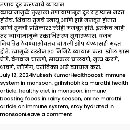
तणाव दूर करण्याचे व्यायाम
व्यायामामुळे तुम्हाला तणावापासून दूर राहण्यास मदत
होतेच, शिवाय तुमचे स्नायू आणि हाडे मजबूत होतात
आणि तुमची प्रतिकारशक्तीही मजबूत होते. इतकंच नाही
तर व्यायामामुळे रक्ताभिसरण सुधारण्यास, वजन
नियंत्रित ठेवण्यासोबतच चांगली झोप येण्यासही मदत
होते. त्यामुळे दररोज ३० मिनिटे व्यायाम करा. खोल श्वास
घेणे, वेगवान चालणे, सायकल चालवणे, नृत्य करणे,
धावणे, जॉगिंग, एरोबिक्स असे व्यायाम करा.
Posted
Author
Categories
Tags
July 12, 2024
Mukesh Kumar
Health
boost immune
on
system in monsoon
,
grihshobhika marathi health
article
,
healthy diet in monsoon
,
immune
boosting foods in rainy season
,
online marathi
article on immune system
,
stay hydrated in
on
monsoon
Leave a comment
पावसात
इन्फेक्शनपासून