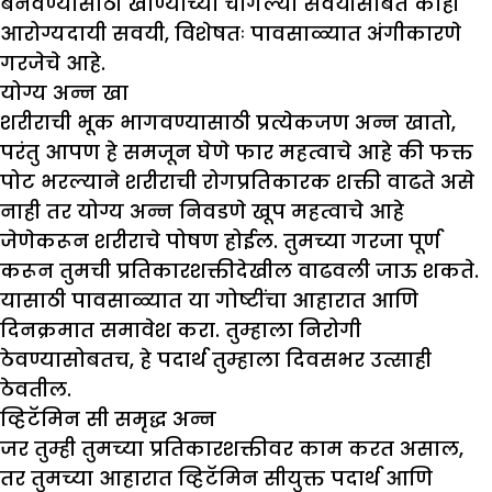
बनवण्यासाठी खाण्याच्या चांगल्या सवयींसोबत काही
आरोग्यदायी सवयी, विशेषतः पावसाळ्यात अंगीकारणे
गरजेचे आहे.
योग्य अन्न खा
शरीराची भूक भागवण्यासाठी प्रत्येकजण अन्न खातो,
परंतु आपण हे समजून घेणे फार महत्वाचे आहे की फक्त
पोट भरल्याने शरीराची रोगप्रतिकारक शक्ती वाढते असे
नाही तर योग्य अन्न निवडणे खूप महत्वाचे आहे
जेणेकरून शरीराचे पोषण होईल. तुमच्या गरजा पूर्ण
करून तुमची प्रतिकारशक्तीदेखील वाढवली जाऊ शकते.
यासाठी पावसाळ्यात या गोष्टींचा आहारात आणि
दिनक्रमात समावेश करा. तुम्हाला निरोगी
ठेवण्यासोबतच, हे पदार्थ तुम्हाला दिवसभर उत्साही
ठेवतील.
व्हिटॅमिन सी समृद्ध अन्न
जर तुम्ही तुमच्या प्रतिकारशक्तीवर काम करत असाल,
तर तुमच्या आहारात व्हिटॅमिन सीयुक्त पदार्थ आणि